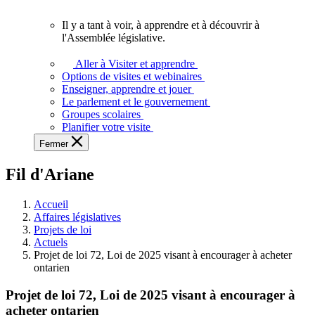
vous.
Il y a tant à voir, à apprendre et à découvrir à
Il
l'Assemblée législative.
y
a
Aller à Visiter et apprendre
tant
Options de visites et webinaires
à
Enseigner, apprendre et jouer
voir,
Le parlement et le gouvernement
à
Groupes scolaires
apprendre
Planifier votre visite
et
Fermer
à
découvrir
Fil d'Ariane
à
l'Assemblée
législative.
Accueil
Affaires législatives
Projets de loi
Actuels
Projet de loi 72, Loi de 2025 visant à encourager à acheter
ontarien
Projet de loi 72, Loi de 2025 visant à encourager à
acheter ontarien