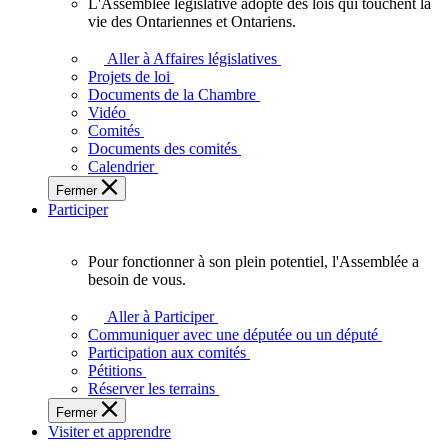
L'Assemblée législative adopte des lois qui touchent la
L'Assemblée
vie des Ontariennes et Ontariens.
législative
adopte
Aller à Affaires législatives
des
Projets de loi
lois
Documents de la Chambre
qui
Vidéo
touchent
Comités
la
Documents des comités
vie
Calendrier
des
Fermer
Ontariennes
Participer
et
Ontariens.
Pour fonctionner à son plein potentiel, l'Assemblée a
Pour
besoin de vous.
fonctionner
à
Aller à Participer
son
Communiquer avec une députée ou un député
plein
Participation aux comités
potentiel,
Pétitions
l'Assemblée
Réserver les terrains
a
Fermer
besoin
Visiter et apprendre
de