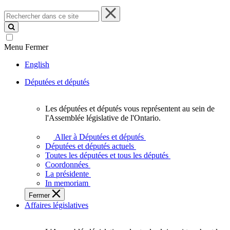
Rechercher
dans
ce
site
Menu
Fermer
English
Députées et députés
Les députées et députés vous représentent au sein de
Les
l'Assemblée législative de l'Ontario.
députées
et
Aller à Députées et députés
députés
Députées et députés actuels
vous
Toutes les députées et tous les députés
représentent
Coordonnées
au
La présidente
sein
In memoriam
de
Fermer
l'Assemblée
Affaires législatives
législative
de
l'Ontario.