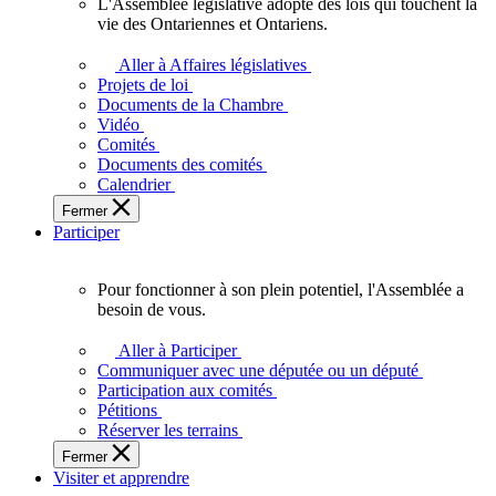
L'Assemblée législative adopte des lois qui touchent la
L'Assemblée
vie des Ontariennes et Ontariens.
législative
adopte
Aller à Affaires législatives
des
Projets de loi
lois
Documents de la Chambre
qui
Vidéo
touchent
Comités
la
Documents des comités
vie
Calendrier
des
Fermer
Ontariennes
Participer
et
Ontariens.
Pour fonctionner à son plein potentiel, l'Assemblée a
Pour
besoin de vous.
fonctionner
à
Aller à Participer
son
Communiquer avec une députée ou un député
plein
Participation aux comités
potentiel,
Pétitions
l'Assemblée
Réserver les terrains
a
Fermer
besoin
Visiter et apprendre
de