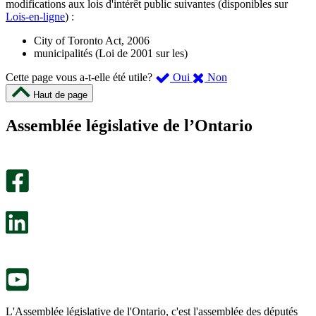
modifications aux lois d'intérêt public suivantes (disponibles sur
Lois-en-ligne
) :
City of Toronto Act, 2006
municipalités (Loi de 2001 sur les)
,
,
Cette page vous a-t-elle été utile?
Oui
Non
cette
cette
Haut de page
page
page
m’a
ne
Assemblée législative de l’Ontario
été
m’a
utile.
pas
Un
été
sondage
utile.
facultatif
Un
s’ouvre
sondage
dans
facultatif
un
s’ouvre
nouvel
dans
onglet.
un
nouvel
onglet.
L'Assemblée législative de l'Ontario, c'est l'assemblée des députés