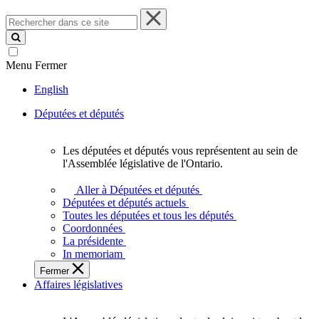
Rechercher
dans
ce
site
Menu
Fermer
English
Députées et députés
Les députées et députés vous représentent au sein de
Les
l'Assemblée législative de l'Ontario.
députées
et
Aller à Députées et députés
députés
Députées et députés actuels
vous
Toutes les députées et tous les députés
représentent
Coordonnées
au
La présidente
sein
In memoriam
de
Fermer
l'Assemblée
Affaires législatives
législative
de
l'Ontario.