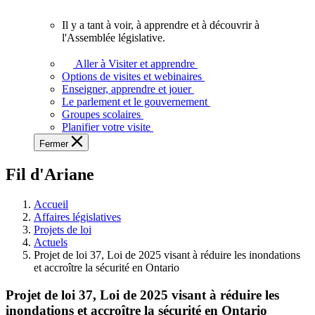
vous.
Il y a tant à voir, à apprendre et à découvrir à
Il
l'Assemblée législative.
y
a
Aller à Visiter et apprendre
tant
Options de visites et webinaires
à
Enseigner, apprendre et jouer
voir,
Le parlement et le gouvernement
à
Groupes scolaires
apprendre
Planifier votre visite
et
Fermer
à
découvrir
Fil d'Ariane
à
l'Assemblée
législative.
Accueil
Affaires législatives
Projets de loi
Actuels
Projet de loi 37, Loi de 2025 visant à réduire les inondations
et accroître la sécurité en Ontario
Projet de loi 37, Loi de 2025 visant à réduire les
inondations et accroître la sécurité en Ontario