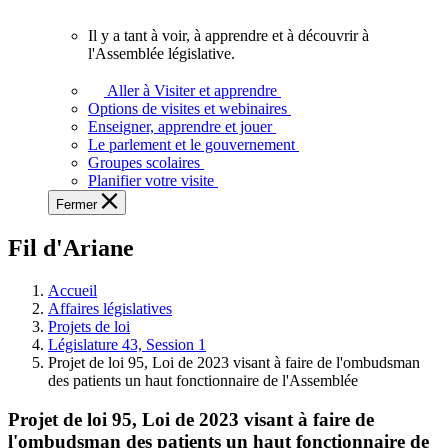
vous.
Il y a tant à voir, à apprendre et à découvrir à
Il
l'Assemblée législative.
y
a
Aller à Visiter et apprendre
tant
Options de visites et webinaires
à
Enseigner, apprendre et jouer
voir,
Le parlement et le gouvernement
à
Groupes scolaires
apprendre
Planifier votre visite
et
Fermer
à
découvrir
Fil d'Ariane
à
l'Assemblée
législative.
Accueil
Affaires législatives
Projets de loi
Législature 43, Session 1
Projet de loi 95, Loi de 2023 visant à faire de l'ombudsman
des patients un haut fonctionnaire de l'Assemblée
Projet de loi 95, Loi de 2023 visant à faire de
l'ombudsman des patients un haut fonctionnaire de