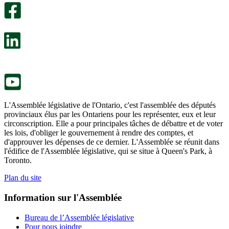
facultatif
Un
s’ouvre
sondage
dans
facultatif
un
s’ouvre
nouvel
dans
onglet.
un
nouvel
onglet.
L'Assemblée législative de l'Ontario, c'est l'assemblée des députés
provinciaux élus par les Ontariens pour les représenter, eux et leur
circonscription. Elle a pour principales tâches de débattre et de voter
les lois, d'obliger le gouvernement à rendre des comptes, et
d'approuver les dépenses de ce dernier. L'Assemblée se réunit dans
l'édifice de l'Assemblée législative, qui se situe à Queen's Park, à
Toronto.
Plan du site
Information sur l'Assemblée
Bureau de l’Assemblée législative
Pour nous joindre