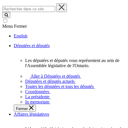
Rechercher
dans
ce
site
Menu
Fermer
English
Députées et députés
Les députées et députés vous représentent au sein de
Les
l'Assemblée législative de l'Ontario.
députées
et
Aller à Députées et députés
députés
Députées et députés actuels
vous
Toutes les députées et tous les députés
représentent
Coordonnées
au
La présidente
sein
In memoriam
de
Fermer
l'Assemblée
Affaires législatives
législative
de
l'Ontario.