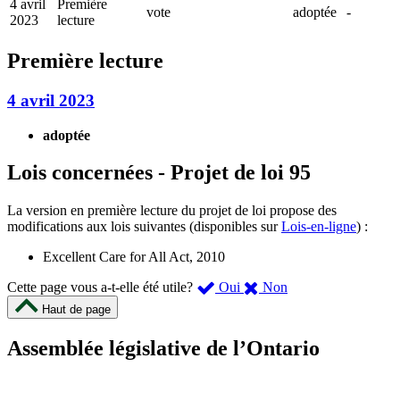
4 avril
Première
vote
adoptée
-
2023
lecture
Première lecture
4 avril 2023
adoptée
Lois concernées - Projet de loi 95
La version en première lecture du projet de loi propose des
modifications aux lois suivantes (disponibles sur
Lois-en-ligne
) :
Excellent Care for All Act, 2010
,
,
Cette page vous a-t-elle été utile?
Oui
Non
cette
cette
Haut de page
page
page
m’a
ne
Assemblée législative de l’Ontario
été
m’a
utile.
pas
Un
été
sondage
utile.