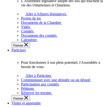
L'Assemblée législative adopte des lois qui touchent la
L'Assemblée
vie des Ontariennes et Ontariens.
législative
adopte
Aller à Affaires législatives
des
Projets de loi
lois
Documents de la Chambre
qui
Vidéo
touchent
Comités
la
Documents des comités
vie
Calendrier
des
Fermer
Ontariennes
Participer
et
Ontariens.
Pour fonctionner à son plein potentiel, l'Assemblée a
Pour
besoin de vous.
fonctionner
à
Aller à Participer
son
Communiquer avec une députée ou un député
plein
Participation aux comités
potentiel,
Pétitions
l'Assemblée
Réserver les terrains
a
Fermer
besoin
Visiter et apprendre
de