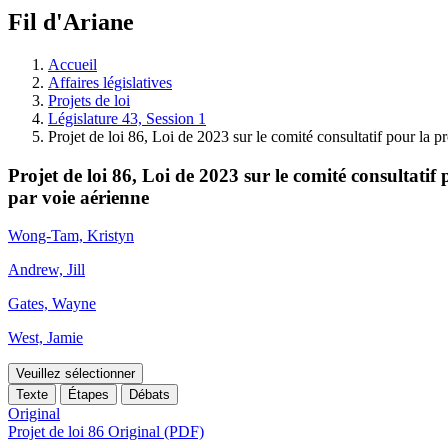
à
Fil d'Ariane
découvrir
à
l'Assemblée
Accueil
législative.
Affaires législatives
Projets de loi
Législature 43, Session 1
Projet de loi 86, Loi de 2023 sur le comité consultatif pour la p
Projet de loi 86, Loi de 2023 sur le comité consultatif
par voie aérienne
Wong-Tam, Kristyn
Andrew, Jill
Gates, Wayne
West, Jamie
Veuillez sélectionner
Texte
Étapes
Débats
Original
Projet de loi 86 Original (PDF)