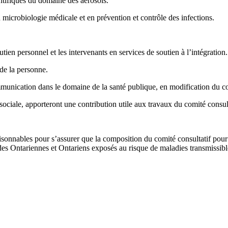
ntifiques du domaine des aérosols.
 microbiologie médicale et en prévention et contrôle des infections.
tien personnel et les intervenants en services de soutien à l’intégration.
de la personne.
unication dans le domaine de la santé publique, en modification du co
sociale, apporteront une contribution utile aux travaux du comité consult
aisonnables pour s’assurer que la composition du comité consultatif pour
é des Ontariennes et Ontariens exposés au risque de maladies transmissib