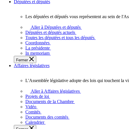
Députées et députés
Les députées et députés vous représentent au sein de l'As
Les
députées
Aller à Députées et députés
et
Députées et députés actuels
députés
Toutes les députées et tous les députés
vous
Coordonnées
représentent
La présidente
au
In memoriam
sein
Fermer
de
Affaires législatives
l'Assemblée
législative
de
L'Assemblée législative adopte des lois qui touchent la v
l'Ontario.
L'Assemblée
législative
Aller à Affaires législatives
adopte
Projets de loi
des
Documents de la Chambre
lois
Vidéo
qui
Comités
touchent
Documents des comités
la
Calendrier
vie