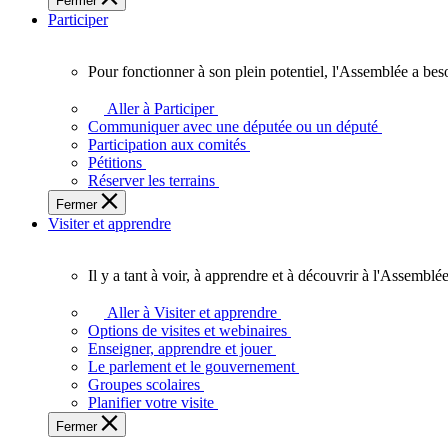
Fermer
des
Participer
Ontariennes
et
Ontariens.
Pour fonctionner à son plein potentiel, l'Assemblée a bes
Pour
fonctionner
Aller à Participer
à
Communiquer avec une députée ou un député
son
Participation aux comités
plein
Pétitions
potentiel,
Réserver les terrains
l'Assemblée
Fermer
a
Visiter et apprendre
besoin
de
vous.
Il y a tant à voir, à apprendre et à découvrir à l'Assemblée
Il
y
Aller à Visiter et apprendre
a
Options de visites et webinaires
tant
Enseigner, apprendre et jouer
à
Le parlement et le gouvernement
voir,
Groupes scolaires
à
Planifier votre visite
apprendre
Fermer
et