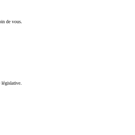
oin de vous.
 législative.