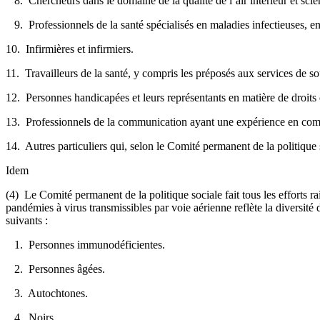
8. Chercheurs dans le domaine de la qualité de l’air intérieur et scie
9. Professionnels de la santé spécialisés en maladies infectieuses, en
10. Infirmières et infirmiers.
11. Travailleurs de la santé, y compris les préposés aux services de sou
12. Personnes handicapées et leurs représentants en matière de droits 
13. Professionnels de la communication ayant une expérience en comm
14. Autres particuliers qui, selon le Comité permanent de la politique 
Idem
(4) Le Comité permanent de la politique sociale fait tous les efforts r
pandémies à virus transmissibles par voie aérienne reflète la diversit
suivants :
1. Personnes immunodéficientes.
2. Personnes âgées.
3. Autochtones.
4. Noirs.