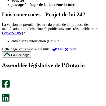
adoptée
passage à l’étape de la deuxième lecture
Lois concernées - Projet de loi 242
La version en première lecture du projet de loi propose des
modifications aux lois d'intérêt public suivantes (disponibles sur
Lois-en-ligne
) :
entrée sans autorisation (Loi sur l')
,
,
Cette page vous a-t-elle été utile?
Oui
Non
cette
cette
Haut de page
page
page
m’a
ne
Assemblée législative de l’Ontario
été
m’a
utile.
pas
Un
été
sondage
utile.
facultatif
Un
s’ouvre
sondage
dans
facultatif
un
s’ouvre
nouvel
dans
onglet.
un