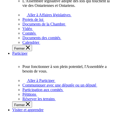
L'Assemblée législative adopte des lois qui touchent la
L'Assemblée
vie des Ontariennes et Ontariens.
législative
adopte
Aller à Affaires législatives
des
Projets de loi
lois
Documents de la Chambre
qui
Vidéo
touchent
Comités
la
Documents des comités
vie
Calendrier
des
Fermer
Ontariennes
Participer
et
Ontariens.
Pour fonctionner à son plein potentiel, l'Assemblée a
Pour
besoin de vous.
fonctionner
à
Aller à Participer
son
Communiquer avec une députée ou un député
plein
Participation aux comités
potentiel,
Pétitions
l'Assemblée
Réserver les terrains
a
Fermer
besoin
Visiter et apprendre
de