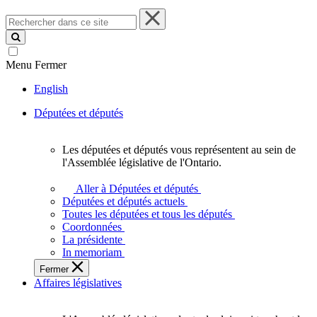
Rechercher
dans
ce
site
Menu
Fermer
English
Députées et députés
Les députées et députés vous représentent au sein de
Les
l'Assemblée législative de l'Ontario.
députées
et
Aller à Députées et députés
députés
Députées et députés actuels
vous
Toutes les députées et tous les députés
représentent
Coordonnées
au
La présidente
sein
In memoriam
de
Fermer
l'Assemblée
Affaires législatives
législative
de
l'Ontario.