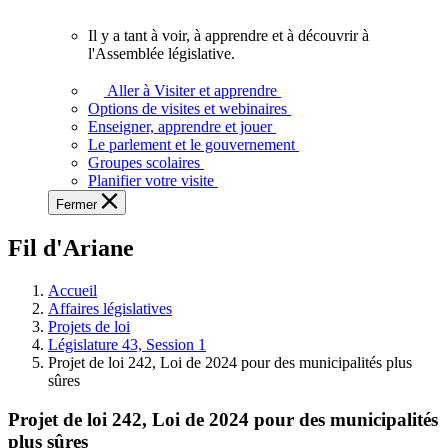
vous.
Il y a tant à voir, à apprendre et à découvrir à
Il
l'Assemblée législative.
y
a
Aller à Visiter et apprendre
tant
Options de visites et webinaires
à
Enseigner, apprendre et jouer
voir,
Le parlement et le gouvernement
à
Groupes scolaires
apprendre
Planifier votre visite
et
Fermer
à
découvrir
Fil d'Ariane
à
l'Assemblée
législative.
Accueil
Affaires législatives
Projets de loi
Législature 43, Session 1
Projet de loi 242, Loi de 2024 pour des municipalités plus
sûres
Projet de loi 242, Loi de 2024 pour des municipalités
plus sûres