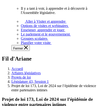
vous.
Il y a tant à voir, à apprendre et à découvrir à
Il
l'Assemblée législative.
y
a
Aller à Visiter et apprendre
tant
Options de visites et webinaires
à
Enseigner, apprendre et jouer
voir,
Le parlement et le gouvernement
à
Groupes scolaires
apprendre
Planifier votre visite
et
Fermer
à
découvrir
Fil d'Ariane
à
l'Assemblée
législative.
Accueil
Affaires législatives
Projets de loi
Législature 43, Session 1
Projet de loi 173, Loi de 2024 sur l’épidémie de violence
entre partenaires intimes
Projet de loi 173, Loi de 2024 sur l’épidémie de
violence entre partenaires intimes