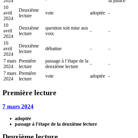
2024
la justice
10
Deuxième
avril
vote
adoptée
-
lecture
2024
10
Deuxième
question soit mise aux
avril
-
-
lecture
voix
2024
10
Deuxième
avril
débattue
-
-
lecture
2024
7 mars
Première
passage à l’étape de la
-
-
2024
lecture
deuxième lecture
7 mars
Première
vote
adoptée
-
2024
lecture
Première lecture
7 mars 2024
adoptée
passage à l’étape de la deuxième lecture
Deuxième lecture