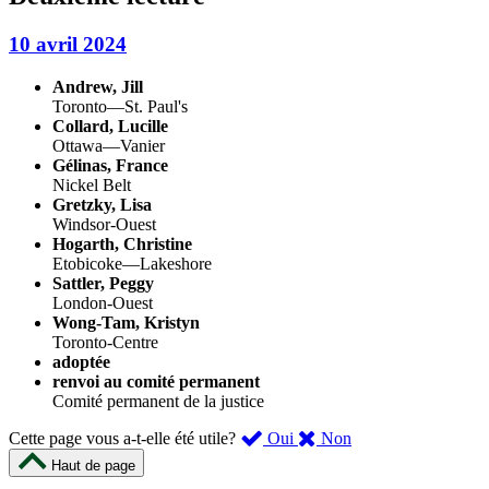
10 avril 2024
Andrew, Jill
Toronto—St. Paul's
Collard, Lucille
Ottawa—Vanier
Gélinas, France
Nickel Belt
Gretzky, Lisa
Windsor-Ouest
Hogarth, Christine
Etobicoke—Lakeshore
Sattler, Peggy
London-Ouest
Wong-Tam, Kristyn
Toronto-Centre
adoptée
renvoi au comité permanent
Comité permanent de la justice
,
,
Cette page vous a-t-elle été utile?
Oui
Non
cette
cette
Haut de page
page
page