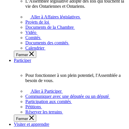
L'Assemblée législative adopte des lois qui touchent la
L'Assemblée
vie des Ontariennes et Ontariens.
législative
adopte
Aller à Affaires législatives
des
Projets de loi
lois
Documents de la Chambre
qui
Vidéo
touchent
Comités
la
Documents des comités
vie
Calendrier
des
Fermer
Ontariennes
Participer
et
Ontariens.
Pour fonctionner à son plein potentiel, l'Assemblée a
Pour
besoin de vous.
fonctionner
à
Aller à Participer
son
Communiquer avec une députée ou un député
plein
Participation aux comités
potentiel,
Pétitions
l'Assemblée
Réserver les terrains
a
Fermer
besoin
Visiter et apprendre
de