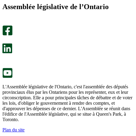
m’a
ne
Assemblée législative de l’Ontario
été
m’a
utile.
pas
Un
été
sondage
utile.
facultatif
Un
s’ouvre
sondage
dans
facultatif
un
s’ouvre
nouvel
dans
onglet.
un
nouvel
onglet.
L'Assemblée législative de l'Ontario, c'est l'assemblée des députés
provinciaux élus par les Ontariens pour les représenter, eux et leur
circonscription. Elle a pour principales tâches de débattre et de voter
les lois, d'obliger le gouvernement à rendre des comptes, et
d'approuver les dépenses de ce dernier. L'Assemblée se réunit dans
l'édifice de l'Assemblée législative, qui se situe à Queen's Park, à
Toronto.
Plan du site