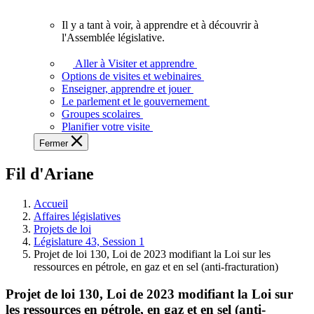
vous.
Il y a tant à voir, à apprendre et à découvrir à
Il
l'Assemblée législative.
y
a
Aller à Visiter et apprendre
tant
Options de visites et webinaires
à
Enseigner, apprendre et jouer
voir,
Le parlement et le gouvernement
à
Groupes scolaires
apprendre
Planifier votre visite
et
Fermer
à
découvrir
Fil d'Ariane
à
l'Assemblée
législative.
Accueil
Affaires législatives
Projets de loi
Législature 43, Session 1
Projet de loi 130, Loi de 2023 modifiant la Loi sur les
ressources en pétrole, en gaz et en sel (anti-fracturation)
Projet de loi 130, Loi de 2023 modifiant la Loi sur
les ressources en pétrole, en gaz et en sel (anti-