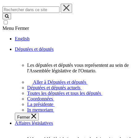
Rechercher
dans
ce
site
Menu
Fermer
English
Députées et députés
Les députées et députés vous représentent au sein de
Les
l'Assemblée législative de l'Ontario.
députées
et
Aller à Députées et députés
députés
Députées et députés actuels
vous
Toutes les députées et tous les députés
représentent
Coordonnées
au
La présidente
sein
In memoriam
de
Fermer
l'Assemblée
Affaires législatives
législative
de
l'Ontario.