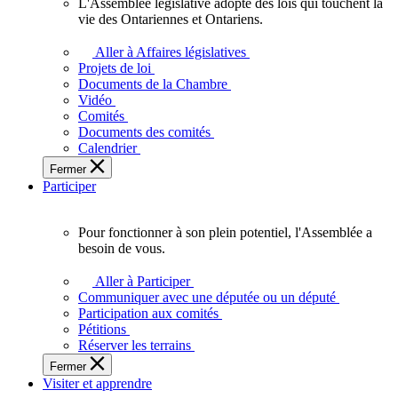
L'Assemblée législative adopte des lois qui touchent la
L'Assemblée
vie des Ontariennes et Ontariens.
législative
adopte
Aller à Affaires législatives
des
Projets de loi
lois
Documents de la Chambre
qui
Vidéo
touchent
Comités
la
Documents des comités
vie
Calendrier
des
Fermer
Ontariennes
Participer
et
Ontariens.
Pour fonctionner à son plein potentiel, l'Assemblée a
Pour
besoin de vous.
fonctionner
à
Aller à Participer
son
Communiquer avec une députée ou un député
plein
Participation aux comités
potentiel,
Pétitions
l'Assemblée
Réserver les terrains
a
Fermer
besoin
Visiter et apprendre
de