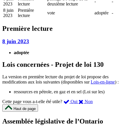
-
-
2023
lecture
deuxième lecture
8 juin
Première
vote
adoptée
-
2023
lecture
Première lecture
8 juin 2023
adoptée
Lois concernées - Projet de loi 130
La version en première lecture du projet de loi propose des
modifications aux lois suivantes (disponibles sur
Lois-en-ligne
) :
ressources en pétrole, en gaz et en sel (Loi sur les)
,
,
Cette page vous a-t-elle été utile?
Oui
Non
cette
cette
Haut de page
page
page
m’a
ne
Assemblée législative de l’Ontario
été
m’a
utile.
pas