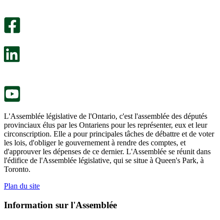
Un
été
sondage
utile.
facultatif
Un
s’ouvre
sondage
dans
facultatif
un
s’ouvre
nouvel
dans
onglet.
un
nouvel
onglet.
L'Assemblée législative de l'Ontario, c'est l'assemblée des députés
provinciaux élus par les Ontariens pour les représenter, eux et leur
circonscription. Elle a pour principales tâches de débattre et de voter
les lois, d'obliger le gouvernement à rendre des comptes, et
d'approuver les dépenses de ce dernier. L'Assemblée se réunit dans
l'édifice de l'Assemblée législative, qui se situe à Queen's Park, à
Toronto.
Plan du site
Information sur l'Assemblée