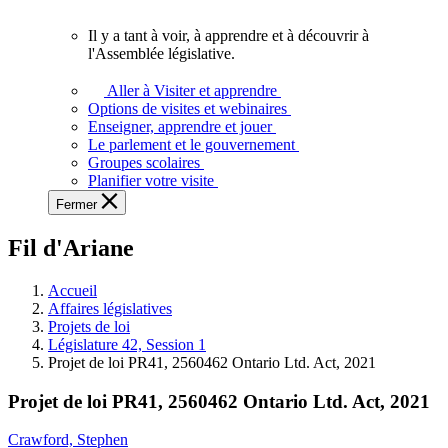
vous.
Il y a tant à voir, à apprendre et à découvrir à
Il
l'Assemblée législative.
y
a
Aller à Visiter et apprendre
tant
Options de visites et webinaires
à
Enseigner, apprendre et jouer
voir,
Le parlement et le gouvernement
à
Groupes scolaires
apprendre
Planifier votre visite
et
Fermer
à
découvrir
Fil d'Ariane
à
l'Assemblée
législative.
Accueil
Affaires législatives
Projets de loi
Législature 42, Session 1
Projet de loi PR41, 2560462 Ontario Ltd. Act, 2021
Projet de loi PR41, 2560462 Ontario Ltd. Act, 2021
Crawford, Stephen