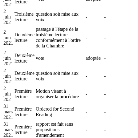
lecture
2021
2
Troisième
question soit mise aux
juin
-
-
lecture
voix
2021
passage à l'étape de la
2
Deuxième
troisième lecture
juin
-
-
lecture
conformément à l'ordre
2021
de la Chambre
2
Deuxième
juin
vote
adoptée
-
lecture
2021
2
Deuxième
question soit mise aux
juin
-
-
lecture
voix
2021
2
Première
Motion visant à
juin
-
-
lecture
organiser la procédure
2021
31
Première
Ordered for Second
mars
-
-
lecture
Reading
2021
31
rapport est fait sans
Première
mars
propositions
-
-
lecture
2021
d'amendement