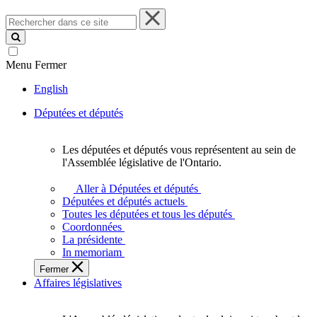
Rechercher
dans
ce
site
Menu
Fermer
English
Députées et députés
Les députées et députés vous représentent au sein de
Les
l'Assemblée législative de l'Ontario.
députées
et
Aller à Députées et députés
députés
Députées et députés actuels
vous
Toutes les députées et tous les députés
représentent
Coordonnées
au
La présidente
sein
In memoriam
de
Fermer
l'Assemblée
Affaires législatives
législative
de
l'Ontario.