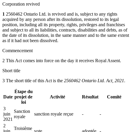
Corporation revived
1
2560462 Ontario Ltd. is revived and is, subject to any rights
acquired by any person after its dissolution, restored to its legal
position, including all its property, rights, privileges and franchises
and subject to all its liabilities, contracts, disabilities and debts, as of
the date of its dissolution, in the same manner and to the same extent
as if it had not been dissolved.
Commencement
2 This Act comes into force on the day it receives Royal Assent.
Short title
3 The short title of this Act is the
2560462 Ontario Ltd. Act, 2021
.
Étape du
Date
projet de
Activité
Résultat
Comité
loi
3
Sanction
juin
sanction royale reçue
-
-
royale
2021
2
Troisième
juin
vote
adoptée
-