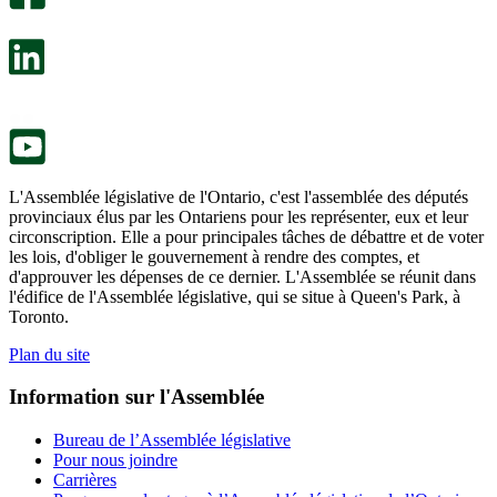
s’ouvre
sondage
dans
facultatif
un
s’ouvre
nouvel
dans
onglet.
un
nouvel
onglet.
L'Assemblée législative de l'Ontario, c'est l'assemblée des députés
provinciaux élus par les Ontariens pour les représenter, eux et leur
circonscription. Elle a pour principales tâches de débattre et de voter
les lois, d'obliger le gouvernement à rendre des comptes, et
d'approuver les dépenses de ce dernier. L'Assemblée se réunit dans
l'édifice de l'Assemblée législative, qui se situe à Queen's Park, à
Toronto.
Plan du site
Information sur l'Assemblée
Bureau de l’Assemblée législative
Pour nous joindre
Carrières