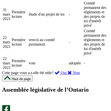
Comité
permanent des
31
Première
règlements et
mars
étude d'un projet de loi
-
lecture
des projets de
2021
loi d'intérêt
privé
Comité
permanent des
22
Première
renvoi au comité
règlements et
mars
-
lecture
permanent
des projets de
2021
loi d'intérêt
privé
22
Première
mars
vote
adoptée
-
lecture
2021
,
,
Cette page vous a-t-elle été utile?
Oui
Non
cette
cette
Haut de page
page
page
m’a
ne
Assemblée législative de l’Ontario
été
m’a
utile.
pas
Un
été
sondage
utile.
facultatif
Un