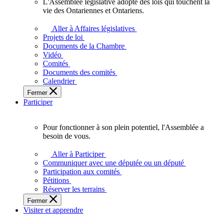
L'Assemblée législative adopte des lois qui touchent la
L'Assemblée
vie des Ontariennes et Ontariens.
législative
adopte
Aller à Affaires législatives
des
Projets de loi
lois
Documents de la Chambre
qui
Vidéo
touchent
Comités
la
Documents des comités
vie
Calendrier
des
Fermer
Ontariennes
Participer
et
Ontariens.
Pour fonctionner à son plein potentiel, l'Assemblée a
Pour
besoin de vous.
fonctionner
à
Aller à Participer
son
Communiquer avec une députée ou un député
plein
Participation aux comités
potentiel,
Pétitions
l'Assemblée
Réserver les terrains
a
Fermer
besoin
Visiter et apprendre
de