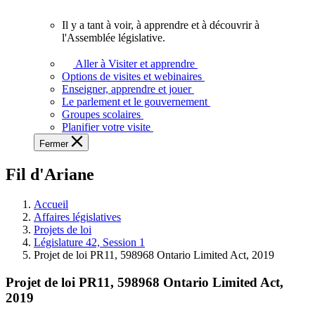
vous.
Il y a tant à voir, à apprendre et à découvrir à
Il
l'Assemblée législative.
y
a
Aller à Visiter et apprendre
tant
Options de visites et webinaires
à
Enseigner, apprendre et jouer
voir,
Le parlement et le gouvernement
à
Groupes scolaires
apprendre
Planifier votre visite
et
Fermer
à
découvrir
Fil d'Ariane
à
l'Assemblée
législative.
Accueil
Affaires législatives
Projets de loi
Législature 42, Session 1
Projet de loi PR11, 598968 Ontario Limited Act, 2019
Projet de loi PR11, 598968 Ontario Limited Act,
2019