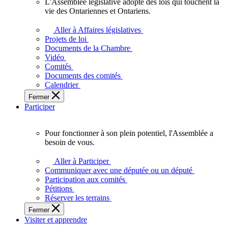
L'Assemblée législative adopte des lois qui touchent la
L'Assemblée
vie des Ontariennes et Ontariens.
législative
adopte
Aller à Affaires législatives
des
Projets de loi
lois
Documents de la Chambre
qui
Vidéo
touchent
Comités
la
Documents des comités
vie
Calendrier
des
Fermer
Ontariennes
Participer
et
Ontariens.
Pour fonctionner à son plein potentiel, l'Assemblée a
Pour
besoin de vous.
fonctionner
à
Aller à Participer
son
Communiquer avec une députée ou un député
plein
Participation aux comités
potentiel,
Pétitions
l'Assemblée
Réserver les terrains
a
Fermer
besoin
Visiter et apprendre
de