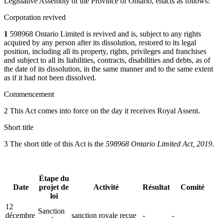
Legislative Assembly of the Province of Ontario, enacts as follows:
Corporation revived
1
598968 Ontario Limited is revived and is, subject to any rights
acquired by any person after its dissolution, restored to its legal
position, including all its property, rights, privileges and franchises
and subject to all its liabilities, contracts, disabilities and debts, as of
the date of its dissolution, in the same manner and to the same extent
as if it had not been dissolved.
Commencement
2 This Act comes into force on the day it receives Royal Assent.
Short title
3 The short title of this Act is the
598968 Ontario Limited Act, 2019
.
Étape du
Date
projet de
Activité
Résultat
Comité
loi
12
Sanction
décembre
sanction royale reçue
-
-