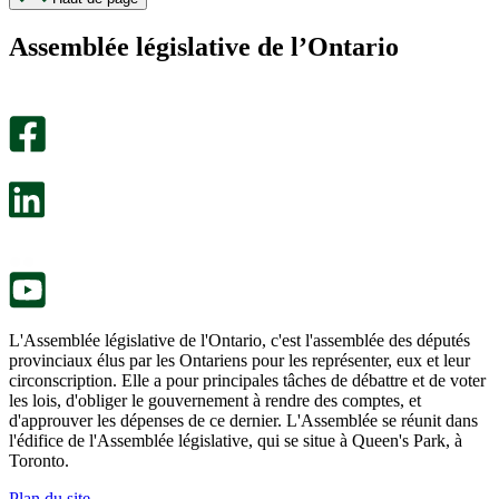
page
page
m’a
ne
Assemblée législative de l’Ontario
été
m’a
utile.
pas
Un
été
sondage
utile.
facultatif
Un
s’ouvre
sondage
dans
facultatif
un
s’ouvre
nouvel
dans
onglet.
un
nouvel
onglet.
L'Assemblée législative de l'Ontario, c'est l'assemblée des députés
provinciaux élus par les Ontariens pour les représenter, eux et leur
circonscription. Elle a pour principales tâches de débattre et de voter
les lois, d'obliger le gouvernement à rendre des comptes, et
d'approuver les dépenses de ce dernier. L'Assemblée se réunit dans
l'édifice de l'Assemblée législative, qui se situe à Queen's Park, à
Toronto.
Plan du site