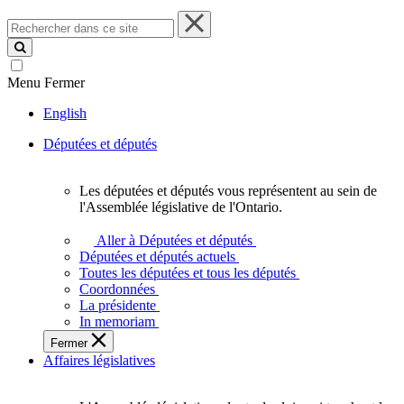
Rechercher
dans
ce
site
Menu
Fermer
English
Députées et députés
Les députées et députés vous représentent au sein de
Les
l'Assemblée législative de l'Ontario.
députées
et
Aller à Députées et députés
députés
Députées et députés actuels
vous
Toutes les députées et tous les députés
représentent
Coordonnées
au
La présidente
sein
In memoriam
de
Fermer
l'Assemblée
Affaires législatives
législative
de
l'Ontario.