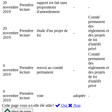
20
rapport est fait sans
Première
novembre
propositions
-
-
lecture
2019
d'amendement
Comité
permanent
des
20
Première
étude d'un projet de
règlements et
novembre
-
lecture
loi
des projets
2019
de loi
d'intérêt
privé
Comité
permanent
des
4
Première
renvoi au comité
règlements et
novembre
-
lecture
permanent
des projets
2019
de loi
d'intérêt
privé
4
Première
novembre
vote
adoptée
-
lecture
2019
,
,
Cette page vous a-t-elle été utile?
Oui
Non
cette
cette
Haut de page