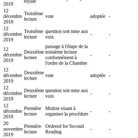
royale
2019
12
Troisième
décembre
vote
adoptée
-
lecture
2019
12
Troisième
question soit mise aux
décembre
-
-
lecture
voix
2019
passage à l'étape de la
12
Deuxième
troisième lecture
décembre
-
-
lecture
conformément à
2019
l'ordre de la Chambre
12
Deuxième
décembre
vote
adoptée
-
lecture
2019
12
Deuxième
question soit mise aux
décembre
-
-
lecture
voix
2019
12
Première
Motion visant à
décembre
-
-
lecture
organiser la procédure
2019
20
Première
Ordered for Second
novembre
-
-
lecture
Reading
2019