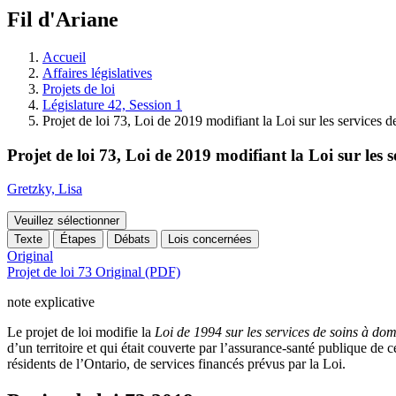
à
Fil d'Ariane
découvrir
à
l'Assemblée
Accueil
législative.
Affaires législatives
Projets de loi
Législature 42, Session 1
Projet de loi 73, Loi de 2019 modifiant la Loi sur les services 
Projet de loi 73, Loi de 2019 modifiant la Loi sur les 
Gretzky, Lisa
Veuillez sélectionner
Texte
Étapes
Débats
Lois concernées
Original
Projet de loi 73 Original (PDF)
note explicative
Le projet de loi modifie la
Loi de 1994 sur les services de soins à dom
d’un territoire et qui était couverte par l’assurance-santé publique de 
résidents de l’Ontario, de services financés prévus par la Loi.