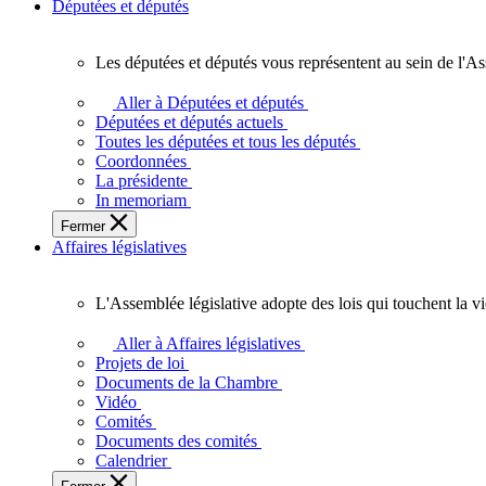
Députées et députés
Les députées et députés vous représentent au sein de l'As
Les
députées
Aller à Députées et députés
et
Députées et députés actuels
députés
Toutes les députées et tous les députés
vous
Coordonnées
représentent
La présidente
au
In memoriam
sein
Fermer
de
Affaires législatives
l'Assemblée
législative
de
L'Assemblée législative adopte des lois qui touchent la v
l'Ontario.
L'Assemblée
législative
Aller à Affaires législatives
adopte
Projets de loi
des
Documents de la Chambre
lois
Vidéo
qui
Comités
touchent
Documents des comités
la
Calendrier
vie