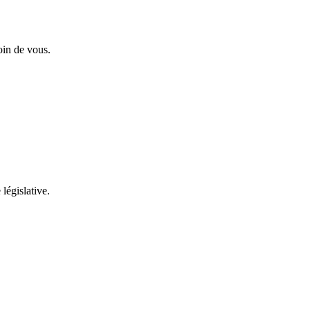
oin de vous.
 législative.