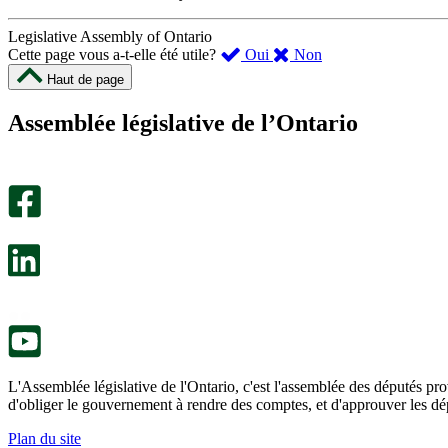
Legislative Assembly of Ontario
,
,
Cette page vous a-t-elle été utile?
Oui
Non
cette
cette
Haut de page
page
page
m’a
ne
Assemblée législative de l’Ontario
été
m’a
utile.
pas
Un
été
sondage
utile.
facultatif
Un
s’ouvre
sondage
dans
facultatif
un
s’ouvre
nouvel
dans
onglet.
un
nouvel
onglet.
L'Assemblée législative de l'Ontario, c'est l'assemblée des députés prov
d'obliger le gouvernement à rendre des comptes, et d'approuver les dép
Plan du site