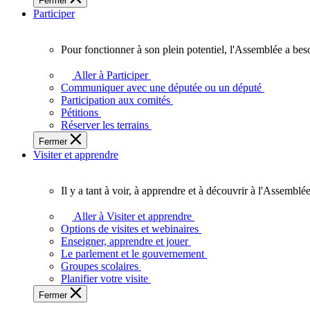
Fermer
des
Participer
Ontariennes
et
Ontariens.
Pour fonctionner à son plein potentiel, l'Assemblée a bes
Pour
fonctionner
Aller à Participer
à
Communiquer avec une députée ou un député
son
Participation aux comités
plein
Pétitions
potentiel,
Réserver les terrains
l'Assemblée
Fermer
a
Visiter et apprendre
besoin
de
vous.
Il y a tant à voir, à apprendre et à découvrir à l'Assemblée
Il
y
Aller à Visiter et apprendre
a
Options de visites et webinaires
tant
Enseigner, apprendre et jouer
à
Le parlement et le gouvernement
voir,
Groupes scolaires
à
Planifier votre visite
apprendre
Fermer
et