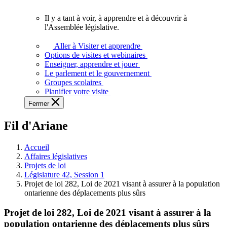
vous.
Il y a tant à voir, à apprendre et à découvrir à
Il
l'Assemblée législative.
y
a
Aller à Visiter et apprendre
tant
Options de visites et webinaires
à
Enseigner, apprendre et jouer
voir,
Le parlement et le gouvernement
à
Groupes scolaires
apprendre
Planifier votre visite
et
Fermer
à
découvrir
Fil d'Ariane
à
l'Assemblée
législative.
Accueil
Affaires législatives
Projets de loi
Législature 42, Session 1
Projet de loi 282, Loi de 2021 visant à assurer à la population
ontarienne des déplacements plus sûrs
Projet de loi 282, Loi de 2021 visant à assurer à la
population ontarienne des déplacements plus sûrs