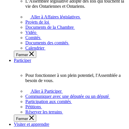
L'Assemblée législative adopte des lois qui touchent la
L'Assemblée
vie des Ontariennes et Ontariens.
législative
adopte
Aller à Affaires législatives
des
Projets de loi
lois
Documents de la Chambre
qui
Vidéo
touchent
Comités
la
Documents des comités
vie
Calendrier
des
Fermer
Ontariennes
Participer
et
Ontariens.
Pour fonctionner à son plein potentiel, l'Assemblée a
Pour
besoin de vous.
fonctionner
à
Aller à Participer
son
Communiquer avec une députée ou un député
plein
Participation aux comités
potentiel,
Pétitions
l'Assemblée
Réserver les terrains
a
Fermer
besoin
Visiter et apprendre
de