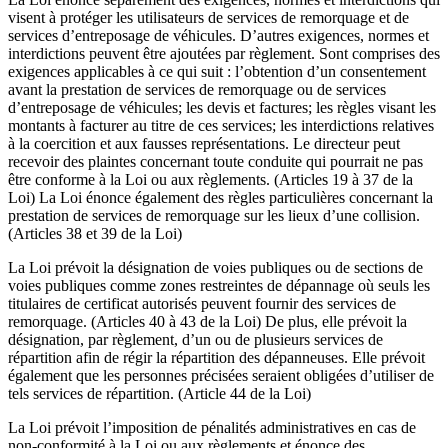
visent à protéger les utilisateurs de services de remorquage et de
services d’entreposage de véhicules. D’autres exigences, normes et
interdictions peuvent être ajoutées par règlement. Sont comprises des
exigences applicables à ce qui suit : l’obtention d’un consentement
avant la prestation de services de remorquage ou de services
d’entreposage de véhicules; les devis et factures; les règles visant les
montants à facturer au titre de ces services; les interdictions relatives
à la coercition et aux fausses représentations. Le directeur peut
recevoir des plaintes concernant toute conduite qui pourrait ne pas
être conforme à la Loi ou aux règlements. (Articles 19 à 37 de la
Loi) La Loi énonce également des règles particulières concernant la
prestation de services de remorquage sur les lieux d’une collision.
(Articles 38 et 39 de la Loi)
La Loi prévoit la désignation de voies publiques ou de sections de
voies publiques comme zones restreintes de dépannage où seuls les
titulaires de certificat autorisés peuvent fournir des services de
remorquage. (Articles 40 à 43 de la Loi) De plus, elle prévoit la
désignation, par règlement, d’un ou de plusieurs services de
répartition afin de régir la répartition des dépanneuses. Elle prévoit
également que les personnes précisées seraient obligées d’utiliser de
tels services de répartition. (Article 44 de la Loi)
La Loi prévoit l’imposition de pénalités administratives en cas de
non-conformité à la Loi ou aux règlements et énonce des