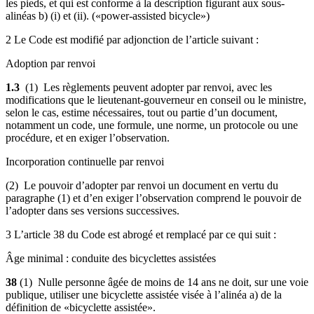
les pieds, et qui est conforme à la description figurant aux sous-
alinéas b) (i) et (ii). («power-assisted bicycle»)
2 Le Code est modifié par adjonction de l’article suivant :
Adoption par renvoi
1.3
(1) Les règlements peuvent adopter par renvoi, avec les
modifications que le lieutenant-gouverneur en conseil ou le ministre,
selon le cas, estime nécessaires, tout ou partie d’un document,
notamment un code, une formule, une norme, un protocole ou une
procédure, et en exiger l’observation.
Incorporation continuelle par renvoi
(2) Le pouvoir d’adopter par renvoi un document en vertu du
paragraphe (1) et d’en exiger l’observation comprend le pouvoir de
l’adopter dans ses versions successives.
3 L’article 38 du Code est abrogé et remplacé par ce qui suit :
Âge minimal : conduite des bicyclettes assistées
38
(1) Nulle personne âgée de moins de 14 ans ne doit, sur une voie
publique, utiliser une bicyclette assistée visée à l’alinéa a) de la
définition de «bicyclette assistée».