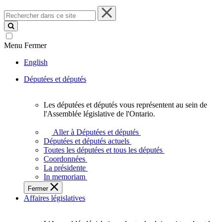
Rechercher
dans
ce
site
Menu
Fermer
English
Députées et députés
Les députées et députés vous représentent au sein de
Les
l'Assemblée législative de l'Ontario.
députées
et
Aller à Députées et députés
députés
Députées et députés actuels
vous
Toutes les députées et tous les députés
représentent
Coordonnées
au
La présidente
sein
In memoriam
de
Fermer
l'Assemblée
Affaires législatives
législative
de
l'Ontario.