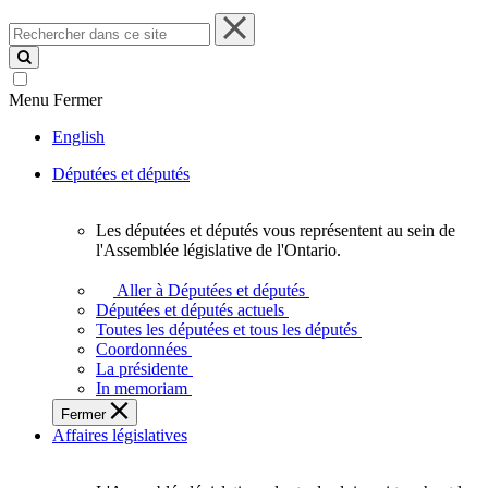
Rechercher
dans
ce
site
Menu
Fermer
English
Députées et députés
Les députées et députés vous représentent au sein de
Les
l'Assemblée législative de l'Ontario.
députées
et
Aller à Députées et députés
députés
Députées et députés actuels
vous
Toutes les députées et tous les députés
représentent
Coordonnées
au
La présidente
sein
In memoriam
de
Fermer
l'Assemblée
Affaires législatives
législative
de
l'Ontario.