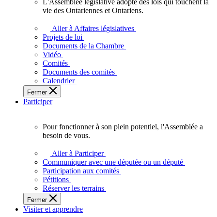
L'Assemblée législative adopte des lois qui touchent la
L'Assemblée
vie des Ontariennes et Ontariens.
législative
adopte
Aller à Affaires législatives
des
Projets de loi
lois
Documents de la Chambre
qui
Vidéo
touchent
Comités
la
Documents des comités
vie
Calendrier
des
Fermer
Ontariennes
Participer
et
Ontariens.
Pour fonctionner à son plein potentiel, l'Assemblée a
Pour
besoin de vous.
fonctionner
à
Aller à Participer
son
Communiquer avec une députée ou un député
plein
Participation aux comités
potentiel,
Pétitions
l'Assemblée
Réserver les terrains
a
Fermer
besoin
Visiter et apprendre
de