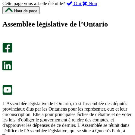
,
,
Cette page vous a-t-elle été utile?
Oui
Non
cette
cette
Haut de page
page
page
m’a
ne
Assemblée législative de l’Ontario
été
m’a
utile.
pas
Un
été
sondage
utile.
facultatif
Un
s’ouvre
sondage
dans
facultatif
un
s’ouvre
nouvel
dans
onglet.
un
nouvel
onglet.
L'Assemblée législative de l'Ontario, c'est l'assemblée des députés
provinciaux élus par les Ontariens pour les représenter, eux et leur
circonscription. Elle a pour principales tâches de débattre et de voter
les lois, d'obliger le gouvernement à rendre des comptes, et
d'approuver les dépenses de ce dernier. L'Assemblée se réunit dans
l'édifice de l'Assemblée législative, qui se situe à Queen's Park, à