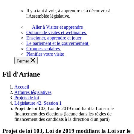
vous.
Il y a tant à voir, à apprendre et à découvrir à
Il
l'Assemblée législative.
y
a
Aller à Visiter et apprendre
tant
Options de visites et webinaires
à
Enseigner, apprendre et jouer
voir,
Le parlement et le gouvernement
à
Groupes scolaires
apprendre
Planifier votre visite
et
Fermer
à
découvrir
Fil d'Ariane
à
l'Assemblée
législative.
Accueil
Affaires législatives
Projets de loi
Législature 42, Session 1
Projet de loi 103, Loi de 2019 modifiant la Loi sur le
financement des élections (lacune dans les règles de
financement des candidats à la direction d'un parti)
Projet de loi 103, Loi de 2019 modifiant la Loi sur le