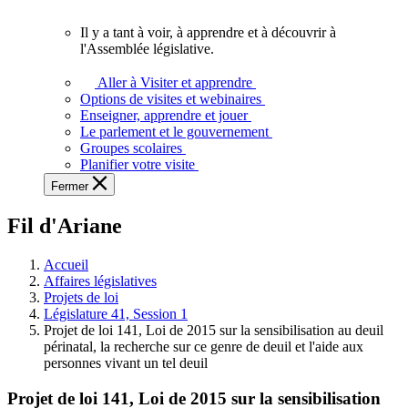
vous.
Il y a tant à voir, à apprendre et à découvrir à
Il
l'Assemblée législative.
y
a
Aller à Visiter et apprendre
tant
Options de visites et webinaires
à
Enseigner, apprendre et jouer
voir,
Le parlement et le gouvernement
à
Groupes scolaires
apprendre
Planifier votre visite
et
Fermer
à
découvrir
Fil d'Ariane
à
l'Assemblée
législative.
Accueil
Affaires législatives
Projets de loi
Législature 41, Session 1
Projet de loi 141, Loi de 2015 sur la sensibilisation au deuil
périnatal, la recherche sur ce genre de deuil et l'aide aux
personnes vivant un tel deuil
Projet de loi 141, Loi de 2015 sur la sensibilisation