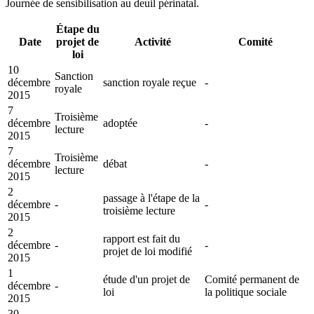
Journée de sensibilisation au deuil périnatal.
Étape du
Date
projet de
Activité
Comité
loi
10
Sanction
décembre
sanction royale reçue
-
royale
2015
7
Troisième
décembre
adoptée
-
lecture
2015
7
Troisième
décembre
débat
-
lecture
2015
2
passage à l'étape de la
décembre
-
-
troisième lecture
2015
2
rapport est fait du
décembre
-
-
projet de loi modifié
2015
1
étude d'un projet de
Comité permanent de
décembre
-
loi
la politique sociale
2015
30