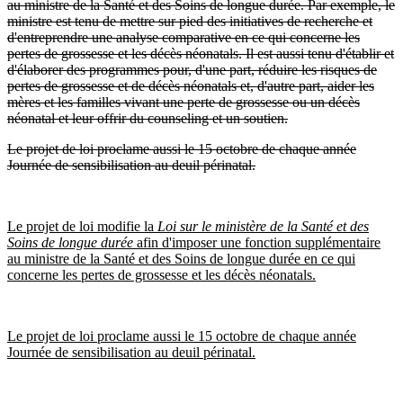
au ministre de la Santé et des Soins de longue durée. Par exemple, le
ministre est tenu de mettre sur pied des initiatives de recherche et
d'entreprendre une analyse comparative en ce qui concerne les
pertes de grossesse et les décès néonatals. Il est aussi tenu d'établir et
d'élaborer des programmes pour, d'une part, réduire les risques de
pertes de grossesse et de décès néonatals et, d'autre part, aider les
mères et les familles vivant une perte de grossesse ou un décès
néonatal et leur offrir du counseling et un soutien.
Le projet de loi proclame aussi le 15 octobre de chaque année
Journée de sensibilisation au deuil périnatal.
Le projet de loi modifie la
Loi sur le ministère de la Santé et des
Soins de longue durée
afin d'imposer une fonction supplémentaire
au ministre de la Santé et des Soins de longue durée en ce qui
concerne les pertes de grossesse et les décès néonatals.
Le projet de loi proclame aussi le 15 octobre de chaque année
Journée de sensibilisation au deuil périnatal.