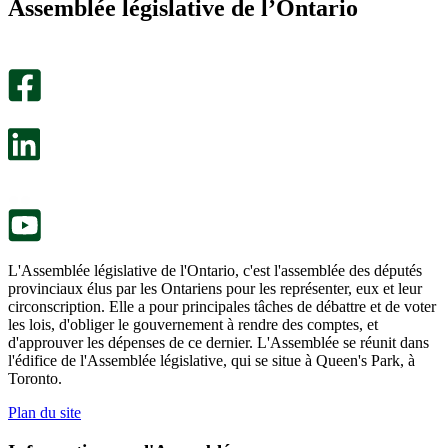
Assemblée législative de l’Ontario
été
m’a
utile.
pas
Un
été
sondage
utile.
facultatif
Un
s’ouvre
sondage
dans
facultatif
un
s’ouvre
nouvel
dans
onglet.
un
nouvel
onglet.
L'Assemblée législative de l'Ontario, c'est l'assemblée des députés
provinciaux élus par les Ontariens pour les représenter, eux et leur
circonscription. Elle a pour principales tâches de débattre et de voter
les lois, d'obliger le gouvernement à rendre des comptes, et
d'approuver les dépenses de ce dernier. L'Assemblée se réunit dans
l'édifice de l'Assemblée législative, qui se situe à Queen's Park, à
Toronto.
Plan du site