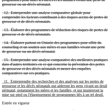
grossesse ou un décès néonatal.
12. Entreprendre une analyse comparative globale pour
comprendre les facteurs contribuant à des risques accrus de pertes de
grossesse et de décès néonatals.
13. Élaborer des programmes de réduction des risques de pertes de
grossesse et de décès néonatals.
14. Élaborer partout en Ontario des programmes pour offrir du
counseling et un soutien aux mères et aux familles vivant une perte
de grossesse ou un décès néonatal.
15. Entreprendre une analyse comparative des meilleures pratiques
dans d'autres territoires en ce qui concerne la prévention des pertes
de grossesse et des décès néonatals et mener des enquêtes
comparatives sur ces pratiques.
11. Entreprendre des recherches et des analyses sur les pertes de
grossesse et les décès néonatals qui aideront les gens vivant un deuil
périnatal, notamment les mères et les familles, et qui inspireront la
mise sur pied ou l'élargissement de programmes liés à un tel deuil.
Entrée en vigueur