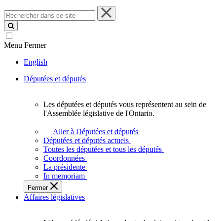
Rechercher
dans
ce
site
Menu
Fermer
English
Députées et députés
Les députées et députés vous représentent au sein de
Les
l'Assemblée législative de l'Ontario.
députées
et
Aller à Députées et députés
députés
Députées et députés actuels
vous
Toutes les députées et tous les députés
représentent
Coordonnées
au
La présidente
sein
In memoriam
de
Fermer
l'Assemblée
Affaires législatives
législative
de
l'Ontario.