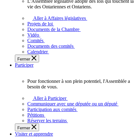
L'Assemblée législative adopte des lois qui touchent la
L'Assemblée
vie des Ontariennes et Ontariens.
législative
adopte
Aller à Affaires législatives
des
Projets de loi
lois
Documents de la Chambre
qui
Vidéo
touchent
Comités
la
Documents des comités
vie
Calendrier
des
Fermer
Ontariennes
Participer
et
Ontariens.
Pour fonctionner à son plein potentiel, l'Assemblée a
Pour
besoin de vous.
fonctionner
à
Aller à Participer
son
Communiquer avec une députée ou un député
plein
Participation aux comités
potentiel,
Pétitions
l'Assemblée
Réserver les terrains
a
Fermer
besoin
Visiter et apprendre
de