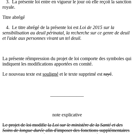
3. La présente loi entre en vigueur le jour où elle reçoit la sanction
royale.
Titre abrégé
4. Le titre abrégé de la présente loi est
Loi de 2015 sur la
sensibilisation au deuil périnatal, la recherche sur ce genre de deuil
et l'aide aux personnes vivant un tel deuil
.
La présente réimpression du projet de loi comporte des symboles qui
indiquent les modifications apportées en comité.
Le nouveau texte est
souligné
et le texte supprimé est
rayé
.
______________
note explicative
Le projet de loi modifie la
Loi sur le ministère de la Santé et des
Soins de longue durée
afin d'imposer des fonctions supplémentaires