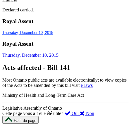
Declared carried.
Royal Assent
Thursday, December 10, 2015
Royal Assent
Thursday, December 10, 2015
Acts affected - Bill 141
Most Ontario public acts are available electronically; to view copies
of the Acts to be amended by this bill visit
e-laws
Ministry of Health and Long-Term Care Act
Legislative Assembly of Ontario
,
,
Cette page vous a-t-elle été utile?
Oui
Non
cette
cette
Haut de page
page
page
m’a
ne