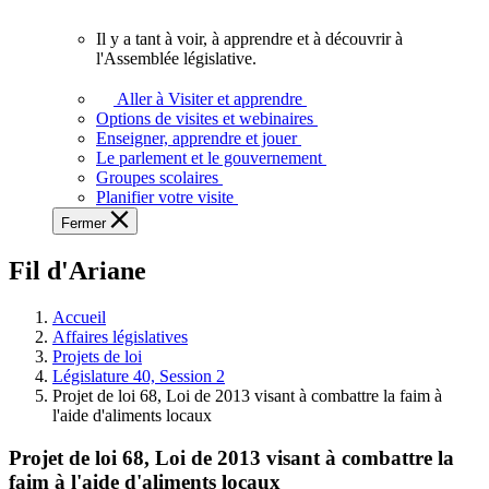
vous.
Il y a tant à voir, à apprendre et à découvrir à
Il
l'Assemblée législative.
y
a
Aller à Visiter et apprendre
tant
Options de visites et webinaires
à
Enseigner, apprendre et jouer
voir,
Le parlement et le gouvernement
à
Groupes scolaires
apprendre
Planifier votre visite
et
Fermer
à
découvrir
Fil d'Ariane
à
l'Assemblée
législative.
Accueil
Affaires législatives
Projets de loi
Législature 40, Session 2
Projet de loi 68, Loi de 2013 visant à combattre la faim à
l'aide d'aliments locaux
Projet de loi 68, Loi de 2013 visant à combattre la
faim à l'aide d'aliments locaux