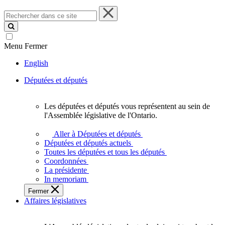
Rechercher
dans
ce
site
Menu
Fermer
English
Députées et députés
Les députées et députés vous représentent au sein de
Les
l'Assemblée législative de l'Ontario.
députées
et
Aller à Députées et députés
députés
Députées et députés actuels
vous
Toutes les députées et tous les députés
représentent
Coordonnées
au
La présidente
sein
In memoriam
de
Fermer
l'Assemblée
Affaires législatives
législative
de
l'Ontario.