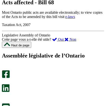
Acts affected - Bill 68
Most Ontario public acts are available electronically; to view copies
of the Acts to be amended by this bill visit
e-laws
Taxation Act, 2007
Legislative Assembly of Ontario
,
,
Cette page vous a-t-elle été utile?
Oui
Non
cette
cette
Haut de page
page
page
m’a
ne
Assemblée législative de l’Ontario
été
m’a
utile.
pas
Un
été
sondage
utile.
facultatif
Un
s’ouvre
sondage
dans
facultatif
un
s’ouvre
nouvel
dans
onglet.
un
nouvel
onglet.