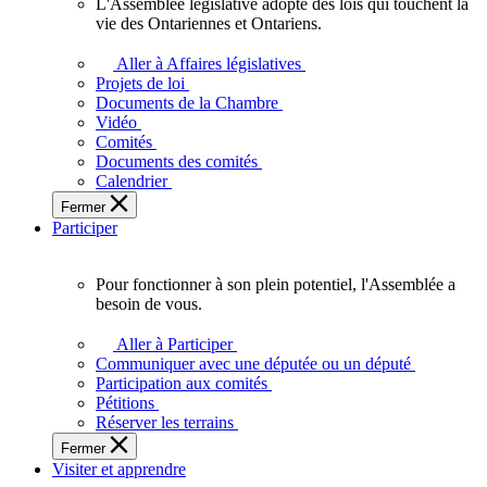
L'Assemblée législative adopte des lois qui touchent la
L'Assemblée
vie des Ontariennes et Ontariens.
législative
adopte
Aller à Affaires législatives
des
Projets de loi
lois
Documents de la Chambre
qui
Vidéo
touchent
Comités
la
Documents des comités
vie
Calendrier
des
Fermer
Ontariennes
Participer
et
Ontariens.
Pour fonctionner à son plein potentiel, l'Assemblée a
Pour
besoin de vous.
fonctionner
à
Aller à Participer
son
Communiquer avec une députée ou un député
plein
Participation aux comités
potentiel,
Pétitions
l'Assemblée
Réserver les terrains
a
Fermer
besoin
Visiter et apprendre
de