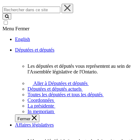
Rechercher
dans
ce
site
Menu
Fermer
English
Députées et députés
Les députées et députés vous représentent au sein de
Les
l'Assemblée législative de l'Ontario.
députées
et
Aller à Députées et députés
députés
Députées et députés actuels
vous
Toutes les députées et tous les députés
représentent
Coordonnées
au
La présidente
sein
In memoriam
de
Fermer
l'Assemblée
Affaires législatives
législative
de
l'Ontario.