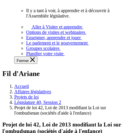
vous.
Il y a tant à voir, à apprendre et à découvrir à
Il
l'Assemblée législative.
y
a
Aller à Visiter et apprendre
tant
Options de visites et webinaires
à
Enseigner, apprendre et jouer
voir,
Le parlement et le gouvernement
à
Groupes scolaires
apprendre
Planifier votre visite
et
Fermer
à
découvrir
Fil d'Ariane
à
l'Assemblée
législative.
Accueil
Affaires législatives
Projets de loi
Législature 40, Session 2
Projet de loi 42, Loi de 2013 modifiant la Loi sur
l'ombudsman (sociétés d'aide à l'enfance)
Projet de loi 42, Loi de 2013 modifiant la Loi sur
l'ombudsman (sociétés d'aide à l'enfance)