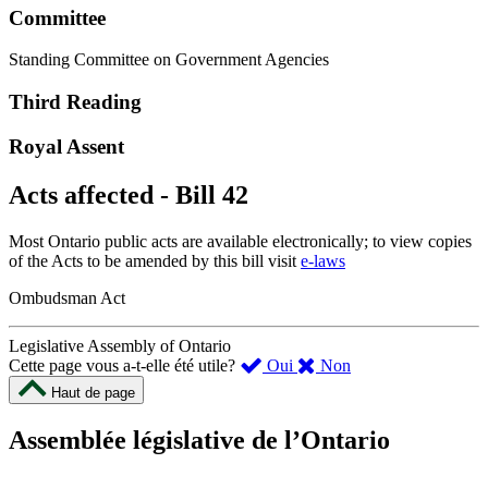
Committee
Standing Committee on Government Agencies
Third Reading
Royal Assent
Acts affected - Bill 42
Most Ontario public acts are available electronically; to view copies
of the Acts to be amended by this bill visit
e-laws
Ombudsman Act
Legislative Assembly of Ontario
,
,
Cette page vous a-t-elle été utile?
Oui
Non
cette
cette
Haut de page
page
page
m’a
ne
Assemblée législative de l’Ontario
été
m’a
utile.
pas
Un
été