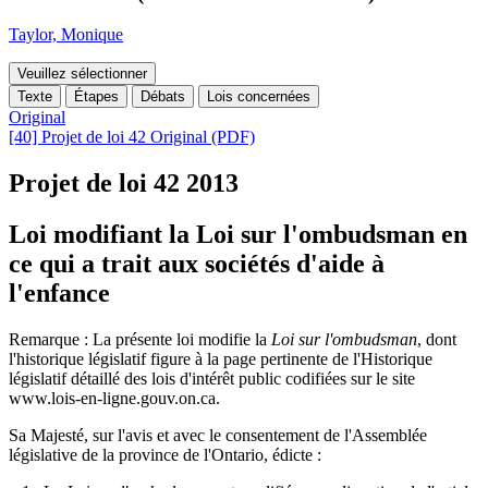
Taylor, Monique
Veuillez sélectionner
Texte
Étapes
Débats
Lois concernées
Original
[40] Projet de loi 42 Original (PDF)
Projet de loi 42
2013
Loi modifiant la Loi sur l'ombudsman en
ce qui a trait aux sociétés d'aide à
l'enfance
Remarque : La présente loi modifie la
Loi sur l'ombudsman
, dont
l'historique législatif figure
à la page pertinente de
l'
Historique
législatif détaillé des lois d'intérêt public codifiées sur le site
www.lois-en-ligne.gouv.on.ca.
Sa Majesté, sur l'avis et avec le consentement de l'Assemblée
législative de la province de l'Ontario, édicte :