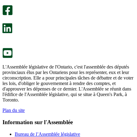
sondage
utile.
facultatif
Un
s’ouvre
sondage
dans
facultatif
un
s’ouvre
nouvel
dans
onglet.
un
nouvel
onglet.
L'Assemblée législative de l'Ontario, c'est l'assemblée des députés
provinciaux élus par les Ontariens pour les représenter, eux et leur
circonscription. Elle a pour principales tâches de débattre et de voter
les lois, d'obliger le gouvernement à rendre des comptes, et
d'approuver les dépenses de ce dernier. L'Assemblée se réunit dans
l'édifice de l'Assemblée législative, qui se situe à Queen's Park, à
Toronto.
Plan du site
Information sur l'Assemblée
Bureau de l’Assemblée législative