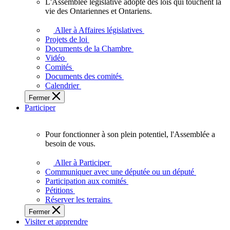
L'Assemblée législative adopte des lois qui touchent la
L'Assemblée
vie des Ontariennes et Ontariens.
législative
adopte
Aller à Affaires législatives
des
Projets de loi
lois
Documents de la Chambre
qui
Vidéo
touchent
Comités
la
Documents des comités
vie
Calendrier
des
Fermer
Ontariennes
Participer
et
Ontariens.
Pour fonctionner à son plein potentiel, l'Assemblée a
Pour
besoin de vous.
fonctionner
à
Aller à Participer
son
Communiquer avec une députée ou un député
plein
Participation aux comités
potentiel,
Pétitions
l'Assemblée
Réserver les terrains
a
Fermer
besoin
Visiter et apprendre
de