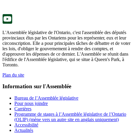
onglet.
un
nouvel
onglet.
L'Assemblée législative de l'Ontario, c'est l'assemblée des députés
provinciaux élus par les Ontariens pour les représenter, eux et leur
circonscription. Elle a pour principales tâches de débattre et de voter
les lois, d'obliger le gouvernement à rendre des comptes, et
d'approuver les dépenses de ce dernier. L'Assemblée se réunit dans
l'édifice de l'Assemblée législative, qui se situe à Queen's Park, à
Toronto.
Plan du site
Information sur l'Assemblée
Bureau de l’Assemblée législative
Pour nous joindre
Carrières
Programme de stages à l’Assemblée législative de l’Ontario
(OLIP) (mène vers un autre site en anglais uniquement)
Accessibilité
Actualités