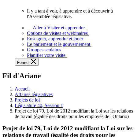
vous.
Il y a tant à voir, à apprendre et à découvrir à
Il
l'Assemblée législative.
y
a
Aller à Visiter et apprendre
tant
Options de visites et webinaires
à
Enseigner, apprendre et jouer
voir,
Le parlement et le gouvernement
à
Groupes scolaires
apprendre
Planifier votre visite
et
Fermer
à
découvrir
Fil d'Ariane
à
l'Assemblée
législative.
Accueil
Affaires législatives
Projets de loi
Législature 40, Session 1
Projet de loi 79, Loi de 2012 modifiant la Loi sur les relations
de travail (égalité des droits pour les employés de l'Ontario)
Projet de loi 79, Loi de 2012 modifiant la Loi sur les
relations de travail (égalité des droits pour les