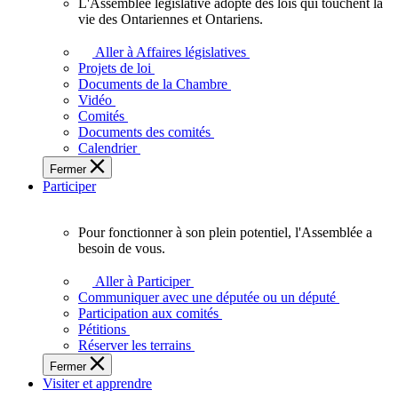
L'Assemblée législative adopte des lois qui touchent la
L'Assemblée
vie des Ontariennes et Ontariens.
législative
adopte
Aller à Affaires législatives
des
Projets de loi
lois
Documents de la Chambre
qui
Vidéo
touchent
Comités
la
Documents des comités
vie
Calendrier
des
Fermer
Ontariennes
Participer
et
Ontariens.
Pour fonctionner à son plein potentiel, l'Assemblée a
Pour
besoin de vous.
fonctionner
à
Aller à Participer
son
Communiquer avec une députée ou un député
plein
Participation aux comités
potentiel,
Pétitions
l'Assemblée
Réserver les terrains
a
Fermer
besoin
Visiter et apprendre
de