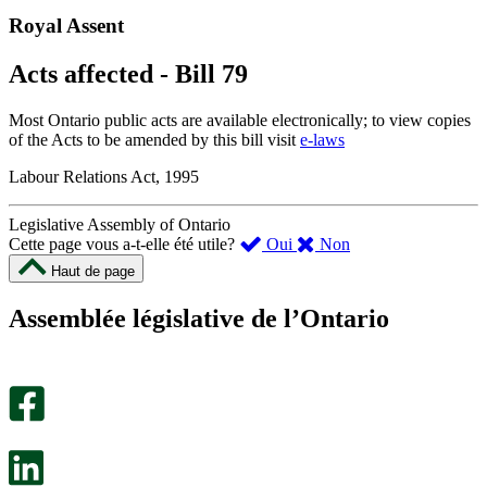
Royal Assent
Acts affected - Bill 79
Most Ontario public acts are available electronically; to view copies
of the Acts to be amended by this bill visit
e-laws
Labour Relations Act, 1995
Legislative Assembly of Ontario
,
,
Cette page vous a-t-elle été utile?
Oui
Non
cette
cette
Haut de page
page
page
m’a
ne
Assemblée législative de l’Ontario
été
m’a
utile.
pas
Un
été
sondage
utile.
facultatif
Un
s’ouvre
sondage
dans
facultatif
un
s’ouvre
nouvel
dans