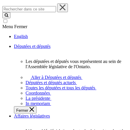
Rechercher
dans
ce
site
Menu
Fermer
English
Députées et députés
Les députées et députés vous représentent au sein de
Les
l'Assemblée législative de l'Ontario.
députées
et
Aller à Députées et députés
députés
Députées et députés actuels
vous
Toutes les députées et tous les députés
représentent
Coordonnées
au
La présidente
sein
In memoriam
de
Fermer
l'Assemblée
Affaires législatives
législative
de
l'Ontario.