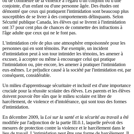
ou de commettre de la violence à l'égard d'un conjoint ou d'une
conjointe, d'un enfant ou d'une personne âgée. Des études ont
démontré que ceux qui pratiquent l'intimidation sont beaucoup plus
susceptibles de se livrer à des comportements délinquants. Selon
Sécurité publique Canada, les élèves qui se livrent à l'intimidation
ont 37 pour cent plus de chances de commettre des infractions à
l'âge adulte que ceux qui ne le font pas.
L'intimidation crée de plus une atmosphère empoisonnée pour les
personnes qui en sont témoins. Par exemple, un incident
d'intimidation peut à son tour intimider les témoins, les amener à
excuser, à accepter ou même à encourager celui qui pratique
l'intimidation ou, pire encore, les amener à pratiquer l'intimidation
eux-mêmes. Le préjudice causé à la société par l'intimidation est, par
conséquent, considérable.
Un milieu d'apprentissage sécuritaire et inclusif est d'une importance
cruciale pour la réussite scolaire des élèves. Les parents et les élèves
doivent pouvoir être sûrs que le milieu scolaire est libre de
harcèlement, de violence et d'intolérance, qui sont tous des formes
d'intimidation.
En décembre 2009, la
Loi sur la santé et la sécurité au travail
a été
modifiée par l'adjonction de la partie III.0.1, laquelle prévoit des
mesures de protection contre la violence et le harcèlement dans le
lieu de travail. L'intimidation peut être une forme de harcèlement. Il