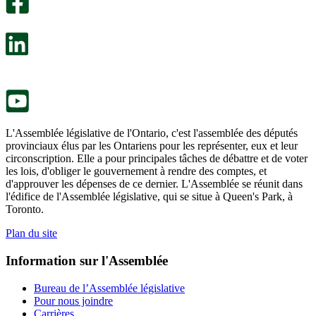
facultatif
Un
s’ouvre
sondage
dans
facultatif
un
s’ouvre
nouvel
dans
onglet.
un
nouvel
onglet.
L'Assemblée législative de l'Ontario, c'est l'assemblée des députés
provinciaux élus par les Ontariens pour les représenter, eux et leur
circonscription. Elle a pour principales tâches de débattre et de voter
les lois, d'obliger le gouvernement à rendre des comptes, et
d'approuver les dépenses de ce dernier. L'Assemblée se réunit dans
l'édifice de l'Assemblée législative, qui se situe à Queen's Park, à
Toronto.
Plan du site
Information sur l'Assemblée
Bureau de l’Assemblée législative
Pour nous joindre
Carrières