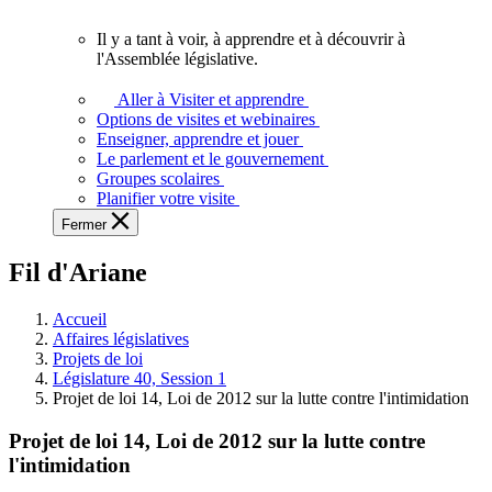
vous.
Il y a tant à voir, à apprendre et à découvrir à
Il
l'Assemblée législative.
y
a
Aller à Visiter et apprendre
tant
Options de visites et webinaires
à
Enseigner, apprendre et jouer
voir,
Le parlement et le gouvernement
à
Groupes scolaires
apprendre
Planifier votre visite
et
Fermer
à
découvrir
Fil d'Ariane
à
l'Assemblée
législative.
Accueil
Affaires législatives
Projets de loi
Législature 40, Session 1
Projet de loi 14, Loi de 2012 sur la lutte contre l'intimidation
Projet de loi 14, Loi de 2012 sur la lutte contre
l'intimidation