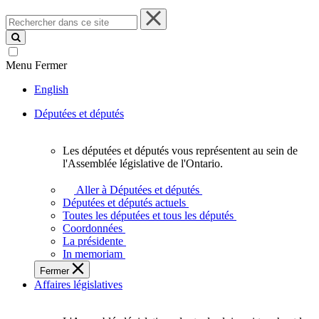
Rechercher
dans
ce
site
Menu
Fermer
English
Députées et députés
Les députées et députés vous représentent au sein de
Les
l'Assemblée législative de l'Ontario.
députées
et
Aller à Députées et députés
députés
Députées et députés actuels
vous
Toutes les députées et tous les députés
représentent
Coordonnées
au
La présidente
sein
In memoriam
de
Fermer
l'Assemblée
Affaires législatives
législative
de
l'Ontario.