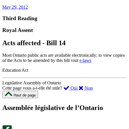
May 29, 2012
Third Reading
Royal Assent
Acts affected - Bill 14
Most Ontario public acts are available electronically; to view copies
of the Acts to be amended by this bill visit
e-laws
Education Act
Legislative Assembly of Ontario
,
,
Cette page vous a-t-elle été utile?
Oui
Non
cette
cette
Haut de page
page
page
m’a
ne
Assemblée législative de l’Ontario
été
m’a
utile.
pas
Un
été
sondage
utile.