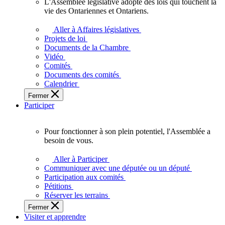
L'Assemblée législative adopte des lois qui touchent la
L'Assemblée
vie des Ontariennes et Ontariens.
législative
adopte
Aller à Affaires législatives
des
Projets de loi
lois
Documents de la Chambre
qui
Vidéo
touchent
Comités
la
Documents des comités
vie
Calendrier
des
Fermer
Ontariennes
Participer
et
Ontariens.
Pour fonctionner à son plein potentiel, l'Assemblée a
Pour
besoin de vous.
fonctionner
à
Aller à Participer
son
Communiquer avec une députée ou un député
plein
Participation aux comités
potentiel,
Pétitions
l'Assemblée
Réserver les terrains
a
Fermer
besoin
Visiter et apprendre
de