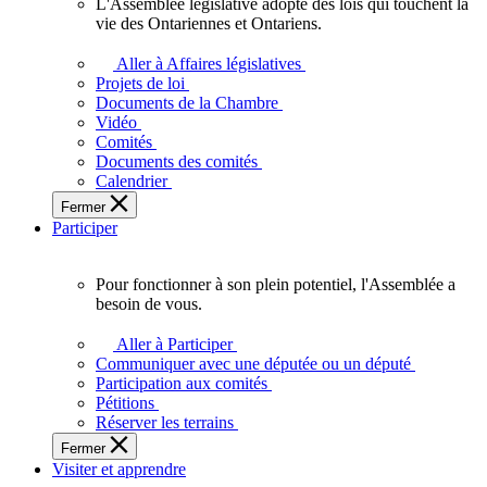
L'Assemblée législative adopte des lois qui touchent la
L'Assemblée
vie des Ontariennes et Ontariens.
législative
adopte
Aller à Affaires législatives
des
Projets de loi
lois
Documents de la Chambre
qui
Vidéo
touchent
Comités
la
Documents des comités
vie
Calendrier
des
Fermer
Ontariennes
Participer
et
Ontariens.
Pour fonctionner à son plein potentiel, l'Assemblée a
Pour
besoin de vous.
fonctionner
à
Aller à Participer
son
Communiquer avec une députée ou un député
plein
Participation aux comités
potentiel,
Pétitions
l'Assemblée
Réserver les terrains
a
Fermer
besoin
Visiter et apprendre
de