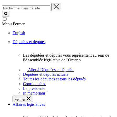
Rechercher
dans
ce
site
Menu
Fermer
English
Députées et députés
Les députées et députés vous représentent au sein de
Les
l'Assemblée législative de l'Ontario.
députées
et
Aller à Députées et députés
députés
Députées et députés actuels
vous
Toutes les députées et tous les députés
représentent
Coordonnées
au
La présidente
sein
In memoriam
de
Fermer
l'Assemblée
Affaires législatives
législative
de
l'Ontario.