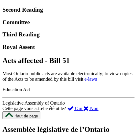
Second Reading
Committee
Third Reading
Royal Assent
Acts affected - Bill 51
Most Ontario public acts are available electronically; to view copies
of the Acts to be amended by this bill visit
e-laws
Education Act
Legislative Assembly of Ontario
,
,
Cette page vous a-t-elle été utile?
Oui
Non
cette
cette
Haut de page
page
page
m’a
ne
Assemblée législative de l’Ontario
été
m’a
utile.
pas