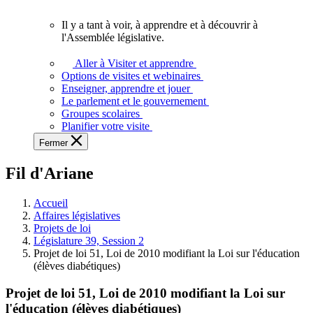
vous.
Il y a tant à voir, à apprendre et à découvrir à
Il
l'Assemblée législative.
y
a
Aller à Visiter et apprendre
tant
Options de visites et webinaires
à
Enseigner, apprendre et jouer
voir,
Le parlement et le gouvernement
à
Groupes scolaires
apprendre
Planifier votre visite
et
Fermer
à
découvrir
Fil d'Ariane
à
l'Assemblée
législative.
Accueil
Affaires législatives
Projets de loi
Législature 39, Session 2
Projet de loi 51, Loi de 2010 modifiant la Loi sur l'éducation
(élèves diabétiques)
Projet de loi 51, Loi de 2010 modifiant la Loi sur
l'éducation (élèves diabétiques)