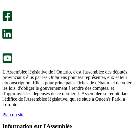
Un
été
sondage
utile.
facultatif
Un
s’ouvre
sondage
dans
facultatif
un
s’ouvre
nouvel
dans
onglet.
un
nouvel
onglet.
L'Assemblée législative de l'Ontario, c'est l'assemblée des députés
provinciaux élus par les Ontariens pour les représenter, eux et leur
circonscription. Elle a pour principales tâches de débattre et de voter
les lois, d'obliger le gouvernement à rendre des comptes, et
d'approuver les dépenses de ce dernier. L'Assemblée se réunit dans
l'édifice de l'Assemblée législative, qui se situe à Queen's Park, à
Toronto.
Plan du site
Information sur l'Assemblée