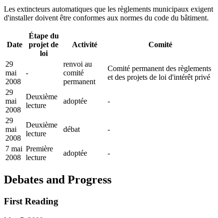
Les extincteurs automatiques que les règlements municipaux exigent
d'installer doivent être conformes aux normes du code du bâtiment.
Étape du
Date
projet de
Activité
Comité
loi
29
renvoi au
Comité permanent des règlements
mai
-
comité
et des projets de loi d'intérêt privé
2008
permanent
29
Deuxième
mai
adoptée
-
lecture
2008
29
Deuxième
mai
débat
-
lecture
2008
7 mai
Première
adoptée
-
2008
lecture
Debates and Progress
First Reading