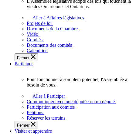
L'Assemblée législative adopte des lois qui touchent la
L'Assemblée
vie des Ontariennes et Ontariens.
législative
adopte
Aller à Affaires législatives
des
Projets de loi
lois
Documents de la Chambre
qui
Vidéo
touchent
Comités
la
Documents des comités
vie
Calendrier
des
Fermer
Ontariennes
Participer
et
Ontariens.
Pour fonctionner à son plein potentiel, l'Assemblée a
Pour
besoin de vous.
fonctionner
à
Aller à Participer
son
Communiquer avec une députée ou un député
plein
Participation aux comités
potentiel,
Pétitions
l'Assemblée
Réserver les terrains
a
Fermer
besoin
Visiter et apprendre
de