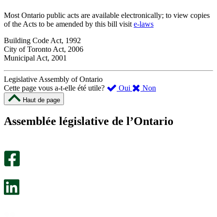
Most Ontario public acts are available electronically; to view copies
of the Acts to be amended by this bill visit
e-laws
Building Code Act, 1992
City of Toronto Act, 2006
Municipal Act, 2001
Legislative Assembly of Ontario
,
,
Cette page vous a-t-elle été utile?
Oui
Non
cette
cette
Haut de page
page
page
m’a
ne
Assemblée législative de l’Ontario
été
m’a
utile.
pas
Un
été
sondage
utile.
facultatif
Un
s’ouvre
sondage
dans
facultatif
un
s’ouvre
nouvel
dans
onglet.
un
nouvel