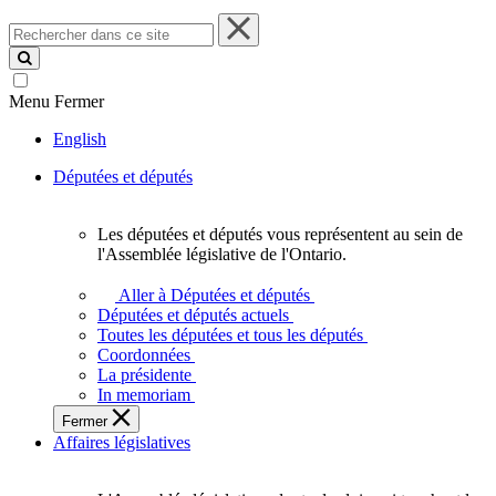
Rechercher
dans
ce
site
Menu
Fermer
English
Députées et députés
Les députées et députés vous représentent au sein de
Les
l'Assemblée législative de l'Ontario.
députées
et
Aller à Députées et députés
députés
Députées et députés actuels
vous
Toutes les députées et tous les députés
représentent
Coordonnées
au
La présidente
sein
In memoriam
de
Fermer
l'Assemblée
Affaires législatives
législative
de
l'Ontario.