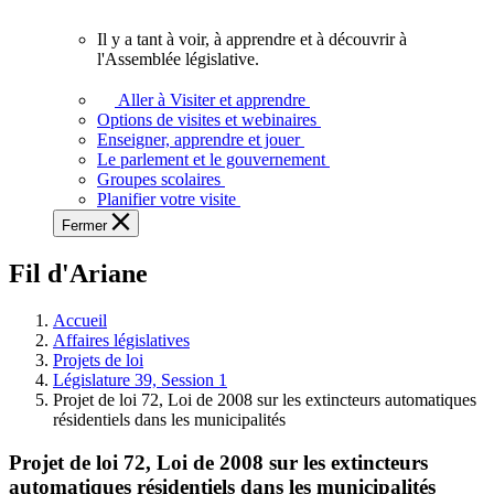
vous.
Il y a tant à voir, à apprendre et à découvrir à
Il
l'Assemblée législative.
y
a
Aller à Visiter et apprendre
tant
Options de visites et webinaires
à
Enseigner, apprendre et jouer
voir,
Le parlement et le gouvernement
à
Groupes scolaires
apprendre
Planifier votre visite
et
Fermer
à
découvrir
Fil d'Ariane
à
l'Assemblée
législative.
Accueil
Affaires législatives
Projets de loi
Législature 39, Session 1
Projet de loi 72, Loi de 2008 sur les extincteurs automatiques
résidentiels dans les municipalités
Projet de loi 72, Loi de 2008 sur les extincteurs
automatiques résidentiels dans les municipalités