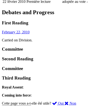
22 février 2010
Première lecture
adoptée au vote
-
Debates and Progress
First Reading
February 22, 2010
Carried on Division.
Committee
Second Reading
Committee
Third Reading
Royal Assent
:
Coming into force
:
,
,
Cette page vous a-t-elle été utile?
Oui
Non