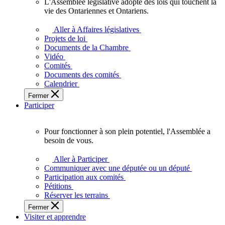
L'Assemblée législative adopte des lois qui touchent la
L'Assemblée
vie des Ontariennes et Ontariens.
législative
adopte
Aller à Affaires législatives
des
Projets de loi
lois
Documents de la Chambre
qui
Vidéo
touchent
Comités
la
Documents des comités
vie
Calendrier
des
Fermer
Ontariennes
Participer
et
Ontariens.
Pour fonctionner à son plein potentiel, l'Assemblée a
Pour
besoin de vous.
fonctionner
à
Aller à Participer
son
Communiquer avec une députée ou un député
plein
Participation aux comités
potentiel,
Pétitions
l'Assemblée
Réserver les terrains
a
Fermer
besoin
Visiter et apprendre
de