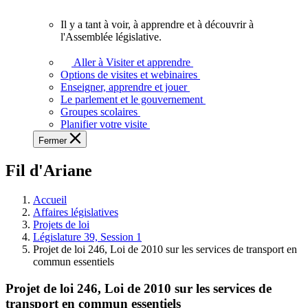
vous.
Il y a tant à voir, à apprendre et à découvrir à
Il
l'Assemblée législative.
y
a
Aller à Visiter et apprendre
tant
Options de visites et webinaires
à
Enseigner, apprendre et jouer
voir,
Le parlement et le gouvernement
à
Groupes scolaires
apprendre
Planifier votre visite
et
Fermer
à
découvrir
Fil d'Ariane
à
l'Assemblée
législative.
Accueil
Affaires législatives
Projets de loi
Législature 39, Session 1
Projet de loi 246, Loi de 2010 sur les services de transport en
commun essentiels
Projet de loi 246, Loi de 2010 sur les services de
transport en commun essentiels