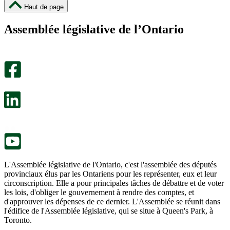
cette
cette
Haut de page
page
page
m’a
ne
Assemblée législative de l’Ontario
été
m’a
utile.
pas
Un
été
sondage
utile.
facultatif
Un
s’ouvre
sondage
dans
facultatif
un
s’ouvre
nouvel
dans
onglet.
un
nouvel
onglet.
L'Assemblée législative de l'Ontario, c'est l'assemblée des députés
provinciaux élus par les Ontariens pour les représenter, eux et leur
circonscription. Elle a pour principales tâches de débattre et de voter
les lois, d'obliger le gouvernement à rendre des comptes, et
d'approuver les dépenses de ce dernier. L'Assemblée se réunit dans
l'édifice de l'Assemblée législative, qui se situe à Queen's Park, à
Toronto.