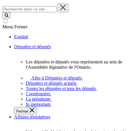
Rechercher
dans
ce
site
Menu
Fermer
English
Députées et députés
Les députées et députés vous représentent au sein de
Les
l'Assemblée législative de l'Ontario.
députées
et
Aller à Députées et députés
députés
Députées et députés actuels
vous
Toutes les députées et tous les députés
représentent
Coordonnées
au
La présidente
sein
In memoriam
de
Fermer
l'Assemblée
Affaires législatives
législative
de
l'Ontario.