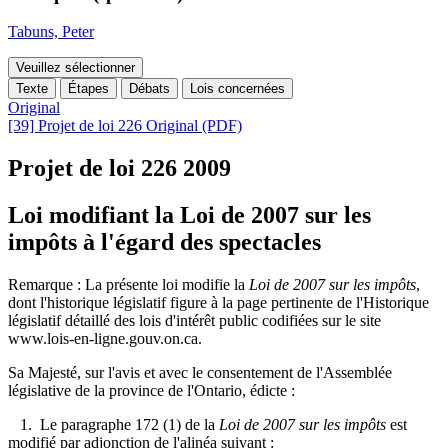
Tabuns, Peter
Veuillez sélectionner
Texte
Étapes
Débats
Lois concernées
Original
[39] Projet de loi 226 Original (PDF)
Projet de loi 226
2009
Loi modifiant la Loi de 2007 sur les
impôts à l'égard des spectacles
Remarque : La présente loi modifie la
Loi de 2007 sur les impôts
,
dont l'historique législatif figure
à la page pertinente de l'
Historique
législatif détaillé des lois d'intérêt public codifiées sur le site
www.lois-en-ligne.gouv.on.ca.
Sa Majesté, sur l'avis et avec le consentement de l'Assemblée
législative de la province de l'Ontario, édicte :
1. Le paragraphe 172 (1) de la
Loi de 2007 sur les impôts
est
modifié par adjonction de l'alinéa suivant :