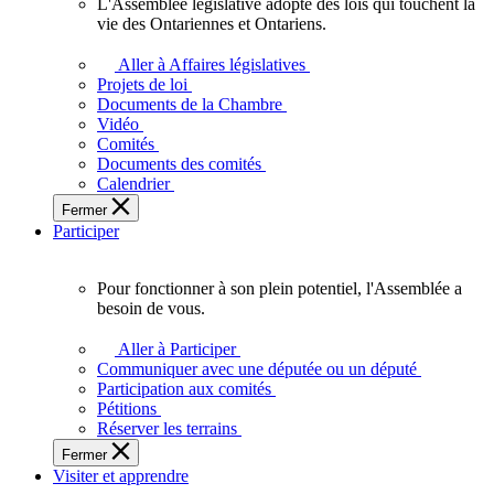
L'Assemblée législative adopte des lois qui touchent la
L'Assemblée
vie des Ontariennes et Ontariens.
législative
adopte
Aller à Affaires législatives
des
Projets de loi
lois
Documents de la Chambre
qui
Vidéo
touchent
Comités
la
Documents des comités
vie
Calendrier
des
Fermer
Ontariennes
Participer
et
Ontariens.
Pour fonctionner à son plein potentiel, l'Assemblée a
Pour
besoin de vous.
fonctionner
à
Aller à Participer
son
Communiquer avec une députée ou un député
plein
Participation aux comités
potentiel,
Pétitions
l'Assemblée
Réserver les terrains
a
Fermer
besoin
Visiter et apprendre
de