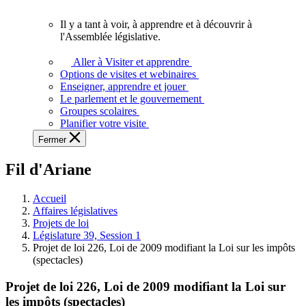
vous.
Il y a tant à voir, à apprendre et à découvrir à
Il
l'Assemblée législative.
y
a
Aller à Visiter et apprendre
tant
Options de visites et webinaires
à
Enseigner, apprendre et jouer
voir,
Le parlement et le gouvernement
à
Groupes scolaires
apprendre
Planifier votre visite
et
Fermer
à
découvrir
Fil d'Ariane
à
l'Assemblée
législative.
Accueil
Affaires législatives
Projets de loi
Législature 39, Session 1
Projet de loi 226, Loi de 2009 modifiant la Loi sur les impôts
(spectacles)
Projet de loi 226, Loi de 2009 modifiant la Loi sur
les impôts (spectacles)