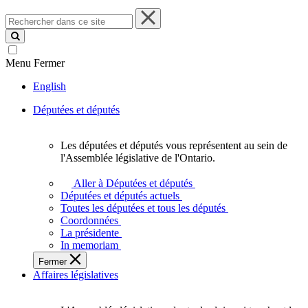
Rechercher
dans
ce
site
Menu
Fermer
English
Députées et députés
Les députées et députés vous représentent au sein de
Les
l'Assemblée législative de l'Ontario.
députées
et
Aller à Députées et députés
députés
Députées et députés actuels
vous
Toutes les députées et tous les députés
représentent
Coordonnées
au
La présidente
sein
In memoriam
de
Fermer
l'Assemblée
Affaires législatives
législative
de
l'Ontario.