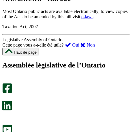
Most Ontario public acts are available electronically; to view copies
of the Acts to be amended by this bill visit
e-laws
Taxation Act, 2007
Legislative Assembly of Ontario
,
,
Cette page vous a-t-elle été utile?
Oui
Non
cette
cette
Haut de page
page
page
m’a
ne
Assemblée législative de l’Ontario
été
m’a
utile.
pas
Un
été
sondage
utile.
facultatif
Un
s’ouvre
sondage
dans
facultatif
un
s’ouvre
nouvel
dans
onglet.
un
nouvel
onglet.