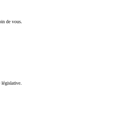
oin de vous.
 législative.