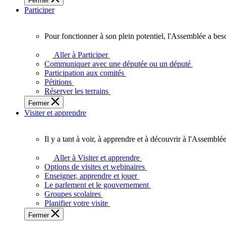
Fermer
des
Participer
Ontariennes
et
Ontariens.
Pour fonctionner à son plein potentiel, l'Assemblée a bes
Pour
fonctionner
Aller à Participer
à
Communiquer avec une députée ou un député
son
Participation aux comités
plein
Pétitions
potentiel,
Réserver les terrains
l'Assemblée
Fermer
a
Visiter et apprendre
besoin
de
vous.
Il y a tant à voir, à apprendre et à découvrir à l'Assemblée
Il
y
Aller à Visiter et apprendre
a
Options de visites et webinaires
tant
Enseigner, apprendre et jouer
à
Le parlement et le gouvernement
voir,
Groupes scolaires
à
Planifier votre visite
apprendre
Fermer
et