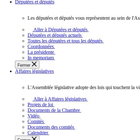
Députées et députés
Les députées et députés vous représentent au sein de l'As
Les
députées
Aller à Députées et députés
et
Députées et députés actuels
députés
Toutes les députées et tous les députés
vous
Coordonnées
représentent
La présidente
au
In memoriam
sein
Fermer
de
Affaires législatives
l'Assemblée
législative
de
L'Assemblée législative adopte des lois qui touchent la v
l'Ontario.
L'Assemblée
législative
Aller à Affaires législatives
adopte
Projets de loi
des
Documents de la Chambre
lois
Vidéo
qui
Comités
touchent
Documents des comités
la
Calendrier
vie