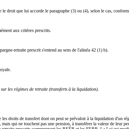
e le droit que lui accorde le paragraphe (3) ou (4), selon le cas, confo
ément aux critères prescrits.
rgne-retraite prescrit s'entend au sens de l'alinéa 42 (1) b).
royale.
ur les régimes de retraite (transferts à la liquidation)
.
 les droits de transfert dont on peut se prévaloir à la liquidation d'un ré
ite, mais qui ne touchent pas une pension, à transférer la valeur de leur 
ne-retraite prescrits comprennent les REÉR et les FERR. La Loi est modif