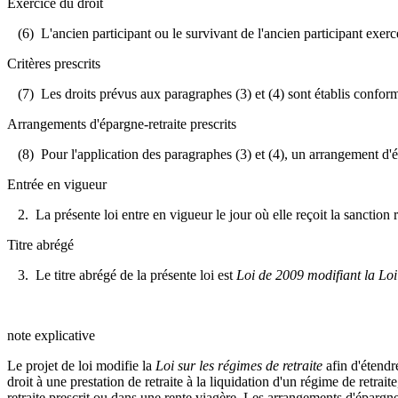
Exercice du droit
(6) L'ancien participant ou le survivant de l'ancien participant exerc
Critères prescrits
(7) Les droits prévus aux paragraphes (3) et (4) sont établis conform
Arrangements d'épargne-retraite prescrits
(8) Pour l'application des paragraphes (3) et (4), un arrangement d'épa
Entrée en vigueur
2. La présente loi entre en vigueur le jour où elle reçoit la sanction 
Titre abrégé
3. Le titre abrégé de la présente loi est
Loi de 2009 modifiant la Loi s
note explicative
Le projet de loi modifie la
Loi sur les régimes de retraite
afin d'étendre
droit à une prestation de retraite à la liquidation d'un régime de retra
retraite prescrit ou dans une rente viagère. Les arrangements d'éparg