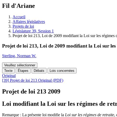
à
Fil d'Ariane
découvrir
à
l'Assemblée
Accueil
législative.
Affaires législatives
Projets de loi
Législature 39, Session 1
Projet de loi 213, Loi de 2009 modifiant la Loi sur les régimes de 
Projet de loi 213, Loi de 2009 modifiant la Loi sur les 
Sterling, Norman W.
Veuillez sélectionner
Texte
Étapes
Débats
Lois concernées
Original
[39] Projet de loi 213 Original (PDF)
Projet de loi 213
2009
Loi modifiant la Loi sur les régimes de retr
Remarque : La présente loi modifie la
Loi sur les régimes de retraite
,