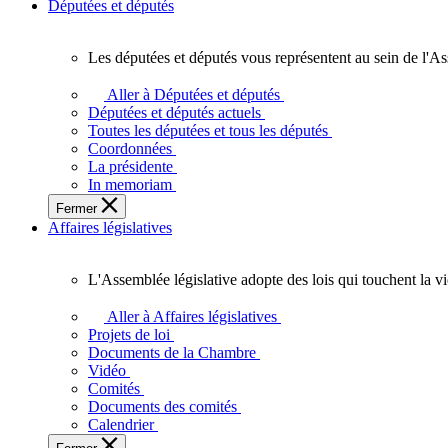
Députées et députés
Les députées et députés vous représentent au sein de l'As
Les
députées
Aller à Députées et députés
et
Députées et députés actuels
députés
Toutes les députées et tous les députés
vous
Coordonnées
représentent
La présidente
au
In memoriam
sein
Fermer
de
Affaires législatives
l'Assemblée
législative
de
L'Assemblée législative adopte des lois qui touchent la v
l'Ontario.
L'Assemblée
législative
Aller à Affaires législatives
adopte
Projets de loi
des
Documents de la Chambre
lois
Vidéo
qui
Comités
touchent
Documents des comités
la
Calendrier
vie