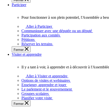
Fermer
des
Participer
Ontariennes
et
Ontariens.
Pour fonctionner à son plein potentiel, l'Assemblée a bes
Pour
fonctionner
Aller à Participer
à
Communiquer avec une députée ou un député
son
Participation aux comités
plein
Pétitions
potentiel,
Réserver les terrains
l'Assemblée
Fermer
a
Visiter et apprendre
besoin
de
vous.
Il y a tant à voir, à apprendre et à découvrir à l'Assemblée
Il
y
Aller à Visiter et apprendre
a
Options de visites et webinaires
tant
Enseigner, apprendre et jouer
à
Le parlement et le gouvernement
voir,
Groupes scolaires
à
Planifier votre visite
apprendre
Fermer
et