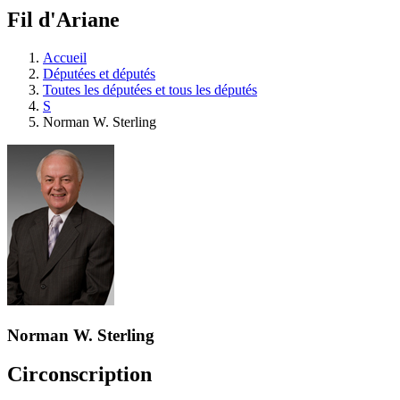
à
Fil d'Ariane
découvrir
à
l'Assemblée
Accueil
législative.
Députées et députés
Toutes les députées et tous les députés
S
Norman W. Sterling
Norman W. Sterling
Circonscription