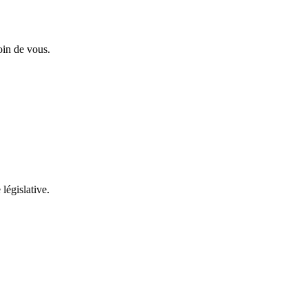
oin de vous.
 législative.