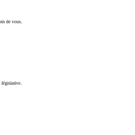
oin de vous.
 législative.