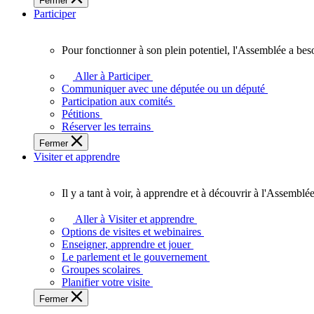
Fermer
des
Participer
Ontariennes
et
Ontariens.
Pour fonctionner à son plein potentiel, l'Assemblée a bes
Pour
fonctionner
Aller à Participer
à
Communiquer avec une députée ou un député
son
Participation aux comités
plein
Pétitions
potentiel,
Réserver les terrains
l'Assemblée
Fermer
a
Visiter et apprendre
besoin
de
vous.
Il y a tant à voir, à apprendre et à découvrir à l'Assemblée
Il
y
Aller à Visiter et apprendre
a
Options de visites et webinaires
tant
Enseigner, apprendre et jouer
à
Le parlement et le gouvernement
voir,
Groupes scolaires
à
Planifier votre visite
apprendre
Fermer
et