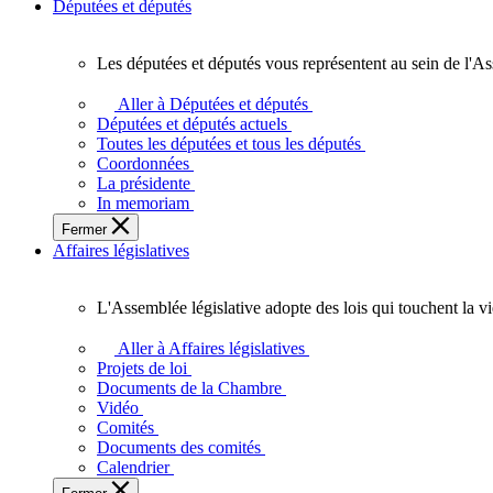
Députées et députés
Les députées et députés vous représentent au sein de l'As
Les
députées
Aller à Députées et députés
et
Députées et députés actuels
députés
Toutes les députées et tous les députés
vous
Coordonnées
représentent
La présidente
au
In memoriam
sein
Fermer
de
Affaires législatives
l'Assemblée
législative
de
L'Assemblée législative adopte des lois qui touchent la v
l'Ontario.
L'Assemblée
législative
Aller à Affaires législatives
adopte
Projets de loi
des
Documents de la Chambre
lois
Vidéo
qui
Comités
touchent
Documents des comités
la
Calendrier
vie