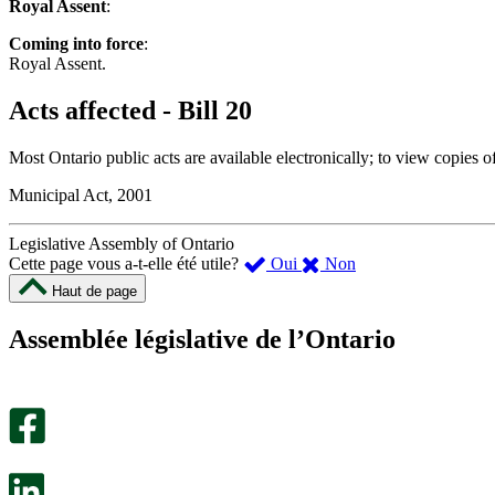
Royal Assent
:
Coming into force
:
Royal Assent.
Acts affected - Bill 20
Most Ontario public acts are available electronically; to view copies o
Municipal Act, 2001
Legislative Assembly of Ontario
,
,
Cette page vous a-t-elle été utile?
Oui
Non
cette
cette
Haut de page
page
page
m’a
ne
Assemblée législative de l’Ontario
été
m’a
utile.
pas
Un
été
sondage
utile.
facultatif
Un
s’ouvre
sondage
dans
facultatif
un
s’ouvre