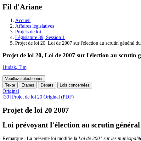
à
Fil d'Ariane
découvrir
à
l'Assemblée
Accueil
législative.
Affaires législatives
Projets de loi
Législature 39, Session 1
Projet de loi 20, Loi de 2007 sur l'élection au scrutin général d
Projet de loi 20, Loi de 2007 sur l'élection au scrutin
Hudak, Tim
Veuillez sélectionner
Texte
Étapes
Débats
Lois concernées
Original
[39] Projet de loi 20 Original (PDF)
Projet de loi 20
2007
Loi prévoyant l'élection au scrutin général
Remarque : La présente loi modifie la
Loi de 2001 sur les municipalit