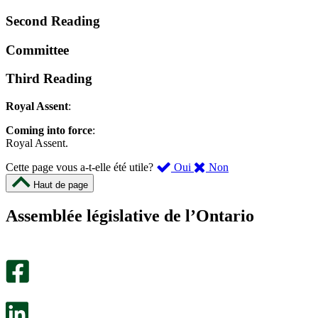
Second Reading
Committee
Third Reading
Royal Assent
:
Coming into force
:
Royal Assent.
,
,
Cette page vous a-t-elle été utile?
Oui
Non
cette
cette
Haut de page
page
page
m’a
ne
Assemblée législative de l’Ontario
été
m’a
utile.
pas
Un
été
sondage
utile.
facultatif
Un
s’ouvre
sondage
dans
facultatif
un
s’ouvre