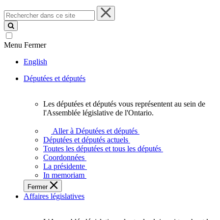
Rechercher
dans
ce
site
Menu
Fermer
English
Députées et députés
Les députées et députés vous représentent au sein de
Les
l'Assemblée législative de l'Ontario.
députées
et
Aller à Députées et députés
députés
Députées et députés actuels
vous
Toutes les députées et tous les députés
représentent
Coordonnées
au
La présidente
sein
In memoriam
de
Fermer
l'Assemblée
Affaires législatives
législative
de
l'Ontario.