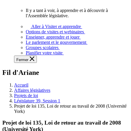
vous.
Il y a tant à voir, à apprendre et à découvrir à
Il
l'Assemblée législative.
y
a
Aller à Visiter et apprendre
tant
Options de visites et webinaires
à
Enseigner, apprendre et jouer
voir,
Le parlement et le gouvernement
à
Groupes scolaires
apprendre
Planifier votre visite
et
Fermer
à
découvrir
Fil d'Ariane
à
l'Assemblée
législative.
Accueil
Affaires législatives
Projets de loi
Législature 39, Session 1
Projet de loi 135, Loi de retour au travail de 2008 (Université
York)
Projet de loi 135, Loi de retour au travail de 2008
(Université York)