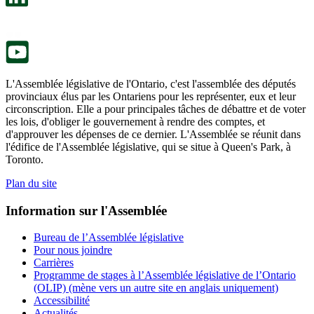
nouvel
dans
onglet.
un
nouvel
onglet.
L'Assemblée législative de l'Ontario, c'est l'assemblée des députés
provinciaux élus par les Ontariens pour les représenter, eux et leur
circonscription. Elle a pour principales tâches de débattre et de voter
les lois, d'obliger le gouvernement à rendre des comptes, et
d'approuver les dépenses de ce dernier. L'Assemblée se réunit dans
l'édifice de l'Assemblée législative, qui se situe à Queen's Park, à
Toronto.
Plan du site
Information sur l'Assemblée
Bureau de l’Assemblée législative
Pour nous joindre
Carrières
Programme de stages à l’Assemblée législative de l’Ontario
(OLIP) (mène vers un autre site en anglais uniquement)
Accessibilité
Actualités