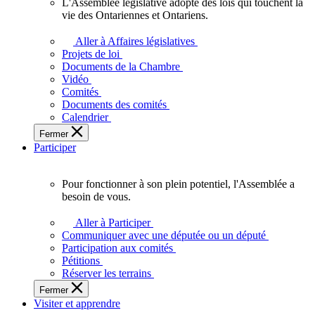
L'Assemblée législative adopte des lois qui touchent la
L'Assemblée
vie des Ontariennes et Ontariens.
législative
adopte
Aller à Affaires législatives
des
Projets de loi
lois
Documents de la Chambre
qui
Vidéo
touchent
Comités
la
Documents des comités
vie
Calendrier
des
Fermer
Ontariennes
Participer
et
Ontariens.
Pour fonctionner à son plein potentiel, l'Assemblée a
Pour
besoin de vous.
fonctionner
à
Aller à Participer
son
Communiquer avec une députée ou un député
plein
Participation aux comités
potentiel,
Pétitions
l'Assemblée
Réserver les terrains
a
Fermer
besoin
Visiter et apprendre
de