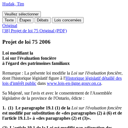
Hudak, Tim
Veuillez sélectionner
Texte
Étapes
Débats
Lois concernées
Original
[38] Projet de loi 75 Original (PDF)
Projet de loi 75 2006
Loi modifiant la
Loi sur l'évaluation foncière
à l'égard des patrimoines familiaux
Remarque : La présente loi modifie la
Loi sur l'évaluation foncière
,
dont l'historique législatif figure à l'
Historique législatif détaillé des
lois d'intérêt public
dans
www.lois-en-ligne.gouv.on.ca
.
Sa Majesté, sur l'avis et avec le consentement de l'Assemblée
législative de la province de l'Ontario, édicte :
1. (1) Le paragraphe 19.1 (1) de la
Loi sur l'évaluation foncière
est modifié par substitution de «des paragraphes (2) à (6) et de
l'article 19.1.1» à «des paragraphes (2) et (3)».
(2) L'article 19.1 de la Loi est modifié par adjonction des