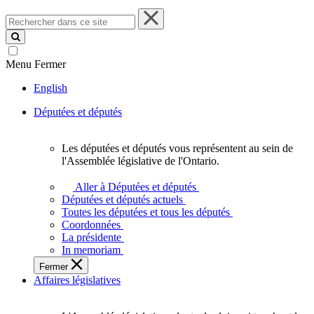
Rechercher
dans
ce
site
Menu
Fermer
English
Députées et députés
Les députées et députés vous représentent au sein de
Les
l'Assemblée législative de l'Ontario.
députées
et
Aller à Députées et députés
députés
Députées et députés actuels
vous
Toutes les députées et tous les députés
représentent
Coordonnées
au
La présidente
sein
In memoriam
de
Fermer
l'Assemblée
Affaires législatives
législative
de
l'Ontario.