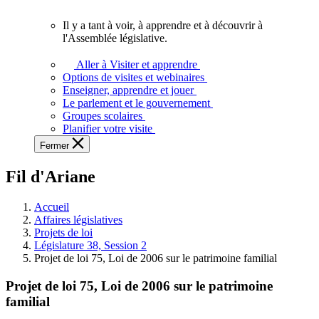
vous.
Il y a tant à voir, à apprendre et à découvrir à
Il
l'Assemblée législative.
y
a
Aller à Visiter et apprendre
tant
Options de visites et webinaires
à
Enseigner, apprendre et jouer
voir,
Le parlement et le gouvernement
à
Groupes scolaires
apprendre
Planifier votre visite
et
Fermer
à
découvrir
Fil d'Ariane
à
l'Assemblée
législative.
Accueil
Affaires législatives
Projets de loi
Législature 38, Session 2
Projet de loi 75, Loi de 2006 sur le patrimoine familial
Projet de loi 75, Loi de 2006 sur le patrimoine
familial