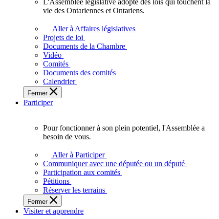
L'Assemblée législative adopte des lois qui touchent la
L'Assemblée
vie des Ontariennes et Ontariens.
législative
adopte
Aller à Affaires législatives
des
Projets de loi
lois
Documents de la Chambre
qui
Vidéo
touchent
Comités
la
Documents des comités
vie
Calendrier
des
Fermer
Ontariennes
Participer
et
Ontariens.
Pour fonctionner à son plein potentiel, l'Assemblée a
Pour
besoin de vous.
fonctionner
à
Aller à Participer
son
Communiquer avec une députée ou un député
plein
Participation aux comités
potentiel,
Pétitions
l'Assemblée
Réserver les terrains
a
Fermer
besoin
Visiter et apprendre
de