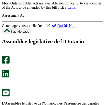
Most Ontario public acts are available electronically; to view copies
of the Acts to be amended by this bill visit
e-Laws
Assessment Act
,
,
Cette page vous a-t-elle été utile?
Oui
Non
cette
cette
Haut de page
page
page
m’a
ne
Assemblée législative de l’Ontario
été
m’a
utile.
pas
Un
été
sondage
utile.
facultatif
Un
s’ouvre
sondage
dans
facultatif
un
s’ouvre
nouvel
dans
onglet.
un
nouvel
onglet.
L'Assemblée législative de l'Ontario, c'est l'assemblée des députés