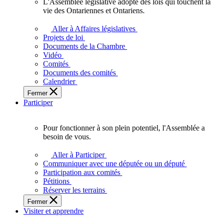
L'Assemblée législative adopte des lois qui touchent la
L'Assemblée
vie des Ontariennes et Ontariens.
législative
adopte
Aller à Affaires législatives
des
Projets de loi
lois
Documents de la Chambre
qui
Vidéo
touchent
Comités
la
Documents des comités
vie
Calendrier
des
Fermer
Ontariennes
Participer
et
Ontariens.
Pour fonctionner à son plein potentiel, l'Assemblée a
Pour
besoin de vous.
fonctionner
à
Aller à Participer
son
Communiquer avec une députée ou un député
plein
Participation aux comités
potentiel,
Pétitions
l'Assemblée
Réserver les terrains
a
Fermer
besoin
Visiter et apprendre
de