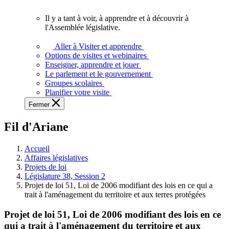
vous.
Il y a tant à voir, à apprendre et à découvrir à
Il
l'Assemblée législative.
y
a
Aller à Visiter et apprendre
tant
Options de visites et webinaires
à
Enseigner, apprendre et jouer
voir,
Le parlement et le gouvernement
à
Groupes scolaires
apprendre
Planifier votre visite
et
Fermer
à
découvrir
Fil d'Ariane
à
l'Assemblée
législative.
Accueil
Affaires législatives
Projets de loi
Législature 38, Session 2
Projet de loi 51, Loi de 2006 modifiant des lois en ce qui a
trait à l'aménagement du territoire et aux terres protégées
Projet de loi 51, Loi de 2006 modifiant des lois en ce
qui a trait à l'aménagement du territoire et aux