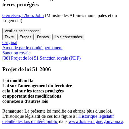
terres protégées
Gerretsen, L'hon. John
(Ministre des Affaires municipales et du
Logement)
Veuillez sélectionner
Texte
Étapes
Débats
Lois concernées
Original
Amendé par le comité permanent
Sanction royale
[38] Projet de loi 51 Sanction royale (PDF)
Projet de loi 51 2006
Loi modifiant la
Loi sur l'aménagement du territoire
et la Loi sur les terres protégées
et apportant des modifications
connexes à d'autres lois
Remarque : La présente loi modifie ou abroge plus d'une loi.
L'historique législatif de ces lois figure à l'
Historique législatif
détaillé des lois d'intérêt public
dans
www.lois-en-ligne.gouv.on.ca
.