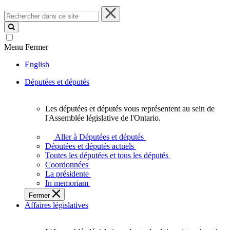
Rechercher
dans
ce
site
Menu
Fermer
English
Députées et députés
Les députées et députés vous représentent au sein de
Les
l'Assemblée législative de l'Ontario.
députées
et
Aller à Députées et députés
députés
Députées et députés actuels
vous
Toutes les députées et tous les députés
représentent
Coordonnées
au
La présidente
sein
In memoriam
de
Fermer
l'Assemblée
Affaires législatives
législative
de
l'Ontario.