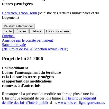
terres protégées
Gerretsen, L'hon. John
(Ministre des Affaires municipales et du
Logement)
Veuillez sélectionner
Texte
Étapes
Débats
Lois concernées
Original
Amendé par le comité permanent
Sanction royale
[38] Projet de loi 51 Sanction royale (PDF)
Projet de loi 51 2006
Loi modifiant la
Loi sur l'aménagement du territoire
et la Loi sur les terres protégées
et apportant des modifications
connexes à d'autres lois
Remarque : La présente loi modifie ou abroge plus d'une loi.
L'historique législatif de ces lois figure à l'
Historique législatif
détaillé des lois d'intérêt public
dans
www.lois-en-ligne.gouv.on.ca
.