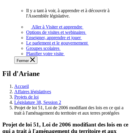
vous.
Il y a tant à voir, à apprendre et à découvrir à
Il
l'Assemblée législative.
y
a
Aller à Visiter et apprendre
tant
Options de visites et webinaires
à
Enseigner, apprendre et jouer
voir,
Le parlement et le gouvernement
à
Groupes scolaires
apprendre
Planifier votre visite
et
Fermer
à
découvrir
Fil d'Ariane
à
l'Assemblée
législative.
Accueil
Affaires législatives
Projets de loi
Législature 38, Session 2
Projet de loi 51, Loi de 2006 modifiant des lois en ce qui a
trait à l'aménagement du territoire et aux terres protégées
Projet de loi 51, Loi de 2006 modifiant des lois en ce
qui a trait à l'aménagement du territoire et aux