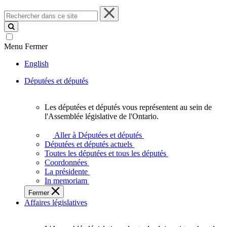
Rechercher
dans
ce
site
Menu
Fermer
English
Députées et députés
Les députées et députés vous représentent au sein de
Les
l'Assemblée législative de l'Ontario.
députées
et
Aller à Députées et députés
députés
Députées et députés actuels
vous
Toutes les députées et tous les députés
représentent
Coordonnées
au
La présidente
sein
In memoriam
de
Fermer
l'Assemblée
Affaires législatives
législative
de
l'Ontario.