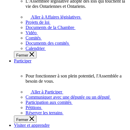
L'Assemblée législative adopte des lois qui touchent la
L'Assemblée
vie des Ontariennes et Ontariens.
législative
adopte
Aller à Affaires législatives
des
Projets de loi
lois
Documents de la Chambre
qui
Vidéo
touchent
Comités
la
Documents des comités
vie
Calendrier
des
Fermer
Ontariennes
Participer
et
Ontariens.
Pour fonctionner à son plein potentiel, l'Assemblée a
Pour
besoin de vous.
fonctionner
à
Aller à Participer
son
Communiquer avec une députée ou un député
plein
Participation aux comités
potentiel,
Pétitions
l'Assemblée
Réserver les terrains
a
Fermer
besoin
Visiter et apprendre
de