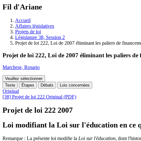
à
Fil d'Ariane
découvrir
à
l'Assemblée
Accueil
législative.
Affaires législatives
Projets de loi
Législature 38, Session 2
Projet de loi 222, Loi de 2007 éliminant les paliers de finance
Projet de loi 222, Loi de 2007 éliminant les paliers d
Marchese, Rosario
Veuillez sélectionner
Texte
Étapes
Débats
Lois concernées
Original
[38] Projet de loi 222 Original (PDF)
Projet de loi 222
2007
Loi modifiant la Loi sur l'éducation en ce q
Remarque : La présente loi modifie la
Loi sur l'éducation
, dont l'histo