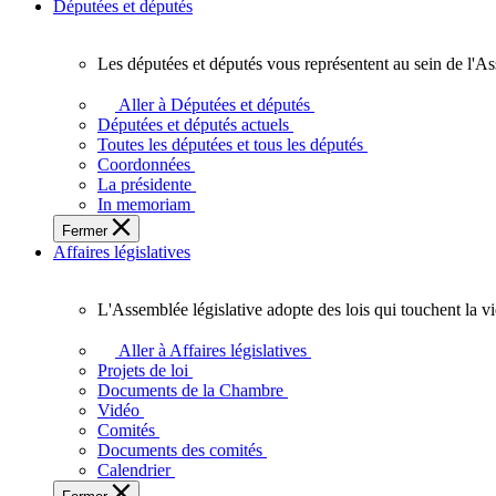
Députées et députés
Les députées et députés vous représentent au sein de l'As
Les
députées
Aller à Députées et députés
et
Députées et députés actuels
députés
Toutes les députées et tous les députés
vous
Coordonnées
représentent
La présidente
au
In memoriam
sein
Fermer
de
Affaires législatives
l'Assemblée
législative
de
L'Assemblée législative adopte des lois qui touchent la v
l'Ontario.
L'Assemblée
législative
Aller à Affaires législatives
adopte
Projets de loi
des
Documents de la Chambre
lois
Vidéo
qui
Comités
touchent
Documents des comités
la
Calendrier
vie