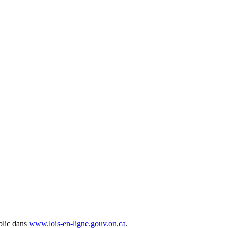
public dans
www.lois-en-ligne.gouv.on.ca
.