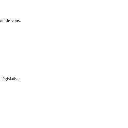
oin de vous.
 législative.