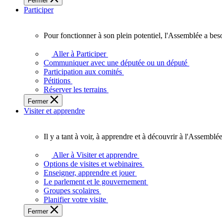
Fermer
des
Participer
Ontariennes
et
Ontariens.
Pour fonctionner à son plein potentiel, l'Assemblée a bes
Pour
fonctionner
Aller à Participer
à
Communiquer avec une députée ou un député
son
Participation aux comités
plein
Pétitions
potentiel,
Réserver les terrains
l'Assemblée
Fermer
a
Visiter et apprendre
besoin
de
vous.
Il y a tant à voir, à apprendre et à découvrir à l'Assemblée
Il
y
Aller à Visiter et apprendre
a
Options de visites et webinaires
tant
Enseigner, apprendre et jouer
à
Le parlement et le gouvernement
voir,
Groupes scolaires
à
Planifier votre visite
apprendre
Fermer
et