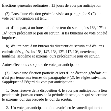
Élections générales ordinaires : 13 jours de vote par anticipation
(2) Lors d'une élection générale visée au paragraphe 9 (2), un
vote par anticipation est tenu :
e
e
a) d'une part, à un bureau du directeur du scrutin, les 18
, 17
et
e
16
jours précédant le jour du scrutin, si les bulletins de vote ont été
imprimés;
b) d'autre part, à un bureau du directeur du scrutin et à d'autres
e
e
e
e
e
e
endroits désignés, les 15
, 14
, 13
, 12
, 11
, 10
, neuvième,
huitième, septième et sixième jours précédant le jour du scrutin.
Autres élections : six jours de vote par anticipation
(3) Lors d'une élection partielle et lors d'une élection générale qui
n'est pas tenue aux termes du paragraphe 9 (2), les règles suivantes
s'appliquent à l'égard du vote par anticipation :
1. Sous réserve de la disposition 4, le vote par anticipation a lieu
pendant six jours au cours de la période de sept jours qui se termine
le sixième jour qui précède le jour du scrutin.
2. Un vote par anticipation doit avoir lieu le samedi qui tombe