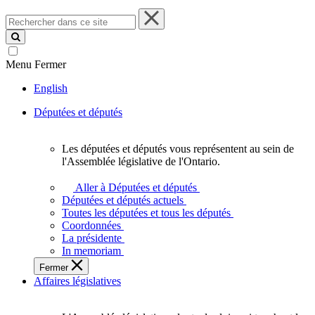
Rechercher
dans
ce
site
Menu
Fermer
English
Députées et députés
Les députées et députés vous représentent au sein de
Les
l'Assemblée législative de l'Ontario.
députées
et
Aller à Députées et députés
députés
Députées et députés actuels
vous
Toutes les députées et tous les députés
représentent
Coordonnées
au
La présidente
sein
In memoriam
de
Fermer
l'Assemblée
Affaires législatives
législative
de
l'Ontario.