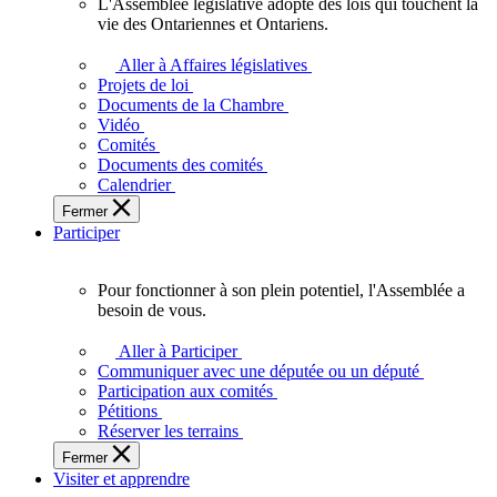
L'Assemblée législative adopte des lois qui touchent la
L'Assemblée
vie des Ontariennes et Ontariens.
législative
adopte
Aller à Affaires législatives
des
Projets de loi
lois
Documents de la Chambre
qui
Vidéo
touchent
Comités
la
Documents des comités
vie
Calendrier
des
Fermer
Ontariennes
Participer
et
Ontariens.
Pour fonctionner à son plein potentiel, l'Assemblée a
Pour
besoin de vous.
fonctionner
à
Aller à Participer
son
Communiquer avec une députée ou un député
plein
Participation aux comités
potentiel,
Pétitions
l'Assemblée
Réserver les terrains
a
Fermer
besoin
Visiter et apprendre
de