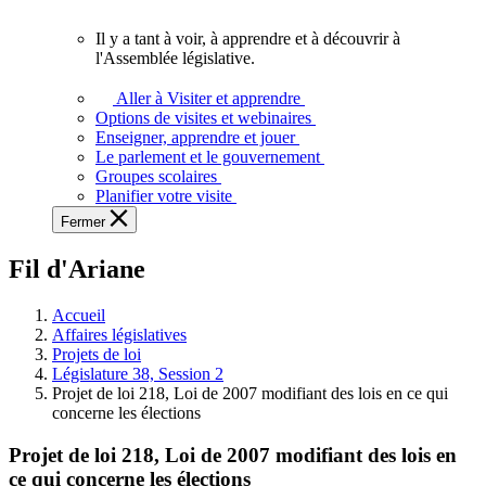
vous.
Il y a tant à voir, à apprendre et à découvrir à
Il
l'Assemblée législative.
y
a
Aller à Visiter et apprendre
tant
Options de visites et webinaires
à
Enseigner, apprendre et jouer
voir,
Le parlement et le gouvernement
à
Groupes scolaires
apprendre
Planifier votre visite
et
Fermer
à
découvrir
Fil d'Ariane
à
l'Assemblée
législative.
Accueil
Affaires législatives
Projets de loi
Législature 38, Session 2
Projet de loi 218, Loi de 2007 modifiant des lois en ce qui
concerne les élections
Projet de loi 218, Loi de 2007 modifiant des lois en
ce qui concerne les élections