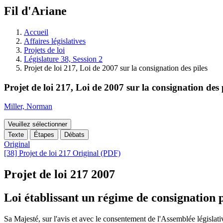
à
Fil d'Ariane
découvrir
à
l'Assemblée
Accueil
législative.
Affaires législatives
Projets de loi
Législature 38, Session 2
Projet de loi 217, Loi de 2007 sur la consignation des piles
Projet de loi 217, Loi de 2007 sur la consignation des 
Miller, Norman
Veuillez sélectionner
Texte
Étapes
Débats
Original
[38] Projet de loi 217 Original (PDF)
Projet de loi 217
2007
Loi établissant un régime de consignation p
Sa Majesté, sur l'avis et avec le consentement de l'Assemblée législativ