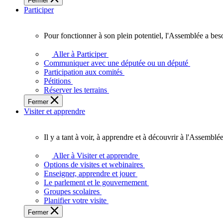
Fermer
des
Participer
Ontariennes
et
Ontariens.
Pour fonctionner à son plein potentiel, l'Assemblée a bes
Pour
fonctionner
Aller à Participer
à
Communiquer avec une députée ou un député
son
Participation aux comités
plein
Pétitions
potentiel,
Réserver les terrains
l'Assemblée
Fermer
a
Visiter et apprendre
besoin
de
vous.
Il y a tant à voir, à apprendre et à découvrir à l'Assemblée
Il
y
Aller à Visiter et apprendre
a
Options de visites et webinaires
tant
Enseigner, apprendre et jouer
à
Le parlement et le gouvernement
voir,
Groupes scolaires
à
Planifier votre visite
apprendre
Fermer
et