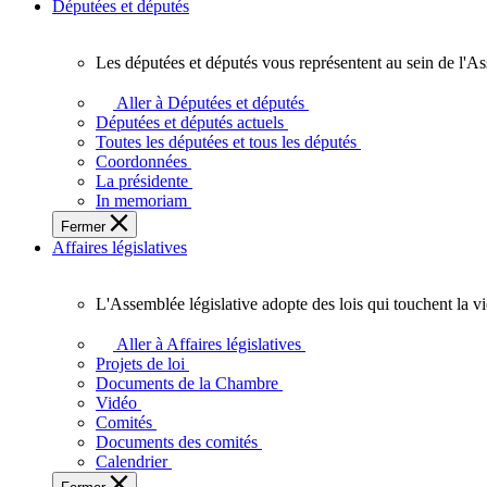
Députées et députés
Les députées et députés vous représentent au sein de l'As
Les
députées
Aller à Députées et députés
et
Députées et députés actuels
députés
Toutes les députées et tous les députés
vous
Coordonnées
représentent
La présidente
au
In memoriam
sein
Fermer
de
Affaires législatives
l'Assemblée
législative
de
L'Assemblée législative adopte des lois qui touchent la v
l'Ontario.
L'Assemblée
législative
Aller à Affaires législatives
adopte
Projets de loi
des
Documents de la Chambre
lois
Vidéo
qui
Comités
touchent
Documents des comités
la
Calendrier
vie