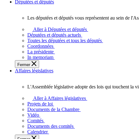
Députées et députés
Les députées et députés vous représentent au sein de l'As
Les
députées
Aller à Députées et députés
et
Députées et députés actuels
députés
Toutes les députées et tous les députés
vous
Coordonnées
représentent
La présidente
au
In memoriam
sein
Fermer
de
Affaires législatives
l'Assemblée
législative
de
L'Assemblée législative adopte des lois qui touchent la v
l'Ontario.
L'Assemblée
législative
Aller à Affaires législatives
adopte
Projets de loi
des
Documents de la Chambre
lois
Vidéo
qui
Comités
touchent
Documents des comités
la
Calendrier
vie