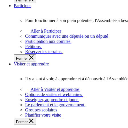
Fermer
des
Participer
Ontariennes
et
Ontariens.
Pour fonctionner à son plein potentiel, l'Assemblée a bes
Pour
fonctionner
Aller à Participer
à
Communiquer avec une députée ou un député
son
Participation aux comités
plein
Pétitions
potentiel,
Réserver les terrains
l'Assemblée
Fermer
a
Visiter et apprendre
besoin
de
vous.
Il y a tant à voir, à apprendre et à découvrir à l'Assemblée
Il
y
Aller à Visiter et apprendre
a
Options de visites et webinaires
tant
Enseigner, apprendre et jouer
à
Le parlement et le gouvernement
voir,
Groupes scolaires
à
Planifier votre visite
apprendre
Fermer
et