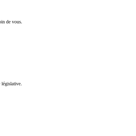
oin de vous.
 législative.