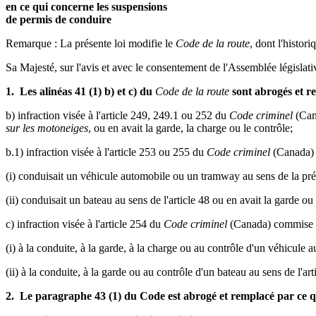
en ce qui concerne les suspensions
de permis de conduire
Remarque : La présente loi modifie le
Code de la route
, dont l'historiq
Sa Majesté, sur l'avis et avec le consentement de l'Assemblée législativ
1. Les alinéas 41 (1) b) et c) du
Code de la route
sont abrogés et re
b) infraction visée à l'article 249, 249.1 ou 252 du
Code criminel
(Cana
sur les motoneiges
, ou en avait la garde, la charge ou le contrôle;
b.1) infraction visée à l'article 253 ou 255 du
Code criminel
(Canada) 
(i) conduisait un véhicule automobile ou un tramway au sens de la pré
(ii) conduisait un bateau au sens de l'article 48 ou en avait la garde ou 
c) infraction visée à l'article 254 du
Code criminel
(Canada) commise r
(i) à la conduite, à la garde, à la charge ou au contrôle d'un véhicul
(ii) à la conduite, à la garde ou au contrôle d'un bateau au sens de l'art
2. Le paragraphe 43 (1) du Code est abrogé et remplacé par ce qu