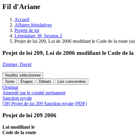
à
Fil d'Ariane
découvrir
à
l'Assemblée
Accueil
législative.
Affaires législatives
Projets de loi
Législature 38, Session 2
Projet de loi 209, Loi de 2006 modifiant le Code de la route (s
Projet de loi 209, Loi de 2006 modifiant le Code de la
Zimmer, David
Veuillez sélectionner
Texte
Étapes
Débats
Lois concernées
Original
Amendé par le comité permanent
Sanction royale
[38] Projet de loi 209 Sanction royale (PDF)
Projet de loi 209 2006
Loi modifiant le
Code de la route