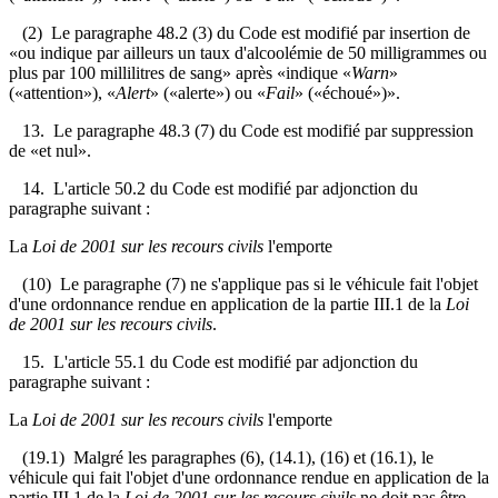
(2) Le paragraphe 48.2 (3) du Code est modifié par insertion de
«ou indique par ailleurs un taux d'alcoolémie de 50 milligrammes ou
plus par 100 millilitres de sang» après «indique «
Warn
»
(«attention»), «
Alert
» («alerte») ou «
Fail
» («échoué»)».
13. Le paragraphe 48.3 (7) du Code est modifié par suppression
de «et nul».
14. L'article 50.2 du Code est modifié par adjonction du
paragraphe suivant :
La
Loi de 2001 sur les recours civils
l'emporte
(10) Le paragraphe (7) ne s'applique pas si le véhicule fait l'objet
d'une ordonnance rendue
en application de la partie III.1 de la
Loi
de 2001 sur les recours civils
.
15. L'article 55.1 du Code est modifié par adjonction du
paragraphe suivant :
La
Loi de 2001 sur les recours civils
l'emporte
(19.1) Malgré les paragraphes (6), (14.1), (16) et (16.1), le
véhicule qui fait l'objet d'une ordonnance rendue en application de la
partie III.1 de la
Loi de 2001 sur les recours civils
ne doit pas être