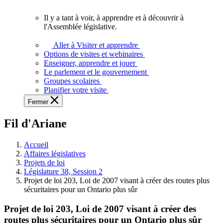
vous.
Il y a tant à voir, à apprendre et à découvrir à
Il
l'Assemblée législative.
y
a
Aller à Visiter et apprendre
tant
Options de visites et webinaires
à
Enseigner, apprendre et jouer
voir,
Le parlement et le gouvernement
à
Groupes scolaires
apprendre
Planifier votre visite
et
Fermer
à
découvrir
Fil d'Ariane
à
l'Assemblée
législative.
Accueil
Affaires législatives
Projets de loi
Législature 38, Session 2
Projet de loi 203, Loi de 2007 visant à créer des routes plus
sécuritaires pour un Ontario plus sûr
Projet de loi 203, Loi de 2007 visant à créer des
routes plus sécuritaires pour un Ontario plus sûr