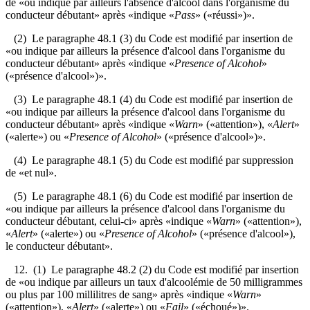
de «ou indique par ailleurs l'absence d'alcool dans l'organisme du
conducteur débutant» après «indique «
Pass
» («réussi»)».
(2) Le paragraphe 48.1 (3) du Code est modifié par insertion de
«ou indique par ailleurs la présence d'alcool dans l'organisme du
conducteur débutant» après «indique «
Presence of Alcohol
»
(«présence d'alcool»)».
(3) Le paragraphe 48.1 (4) du Code est modifié par insertion de
«ou indique par ailleurs la présence d'alcool dans l'organisme du
conducteur débutant» après «indique «
Warn
» («attention»), «
Alert
»
(«alerte») ou «
Presence of Alcohol
» («présence d'alcool»)».
(4) Le paragraphe 48.1 (5) du Code est modifié par suppression
de «et nul».
(5) Le paragraphe 48.1 (6) du Code est modifié par insertion de
«ou indique par ailleurs la présence d'alcool dans l'organisme du
conducteur débutant, celui-ci» après «indique «
Warn
» («attention»),
«
Alert
» («alerte») ou «
Presence of Alcohol
» («présence d'alcool»),
le conducteur débutant».
12. (1) Le paragraphe 48.2 (2) du Code est modifié par insertion
de «ou indique par ailleurs un taux d'alcoolémie de 50 milligrammes
ou plus par 100 millilitres de sang» après «indique «
Warn
»
(«attention»), «
Alert
» («alerte») ou «
Fail
» («échoué»)».