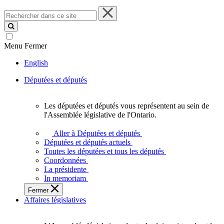
Rechercher
dans
ce
site
Menu
Fermer
English
Députées et députés
Les députées et députés vous représentent au sein de
Les
l'Assemblée législative de l'Ontario.
députées
et
Aller à Députées et députés
députés
Députées et députés actuels
vous
Toutes les députées et tous les députés
représentent
Coordonnées
au
La présidente
sein
In memoriam
de
Fermer
l'Assemblée
Affaires législatives
législative
de
l'Ontario.