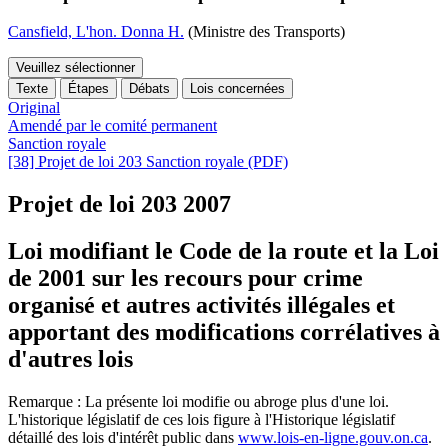
Cansfield, L'hon. Donna H.
(Ministre des Transports)
Veuillez sélectionner
Texte
Étapes
Débats
Lois concernées
Original
Amendé par le comité permanent
Sanction royale
[38] Projet de loi 203 Sanction royale (PDF)
Projet de loi 203
2007
Loi modifiant le Code de la route et la Loi
de 2001 sur les recours pour crime
organisé et autres activités illégales et
apportant des modifications corrélatives à
d'autres lois
Remarque : La présente loi modifie ou abroge plus d'une loi.
L'historique législatif de ces lois figure à l'Historique législatif
détaillé des lois d'intérêt public dans
www.lois-en-ligne.gouv.on.ca
.