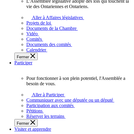
L'Assemblée législative adopte des lois qui touchent la
L'Assemblée
vie des Ontariennes et Ontariens.
législative
adopte
Aller à Affaires législatives
des
Projets de loi
lois
Documents de la Chambre
qui
Vidéo
touchent
Comités
la
Documents des comités
vie
Calendrier
des
Fermer
Ontariennes
Participer
et
Ontariens.
Pour fonctionner à son plein potentiel, l'Assemblée a
Pour
besoin de vous.
fonctionner
à
Aller à Participer
son
Communiquer avec une députée ou un député
plein
Participation aux comités
potentiel,
Pétitions
l'Assemblée
Réserver les terrains
a
Fermer
besoin
Visiter et apprendre
de