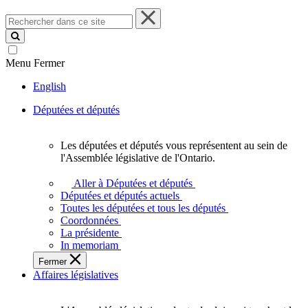
Rechercher
dans
ce
site
Menu
Fermer
English
Députées et députés
Les députées et députés vous représentent au sein de
Les
l'Assemblée législative de l'Ontario.
députées
et
Aller à Députées et députés
députés
Députées et députés actuels
vous
Toutes les députées et tous les députés
représentent
Coordonnées
au
La présidente
sein
In memoriam
de
Fermer
l'Assemblée
Affaires législatives
législative
de
l'Ontario.