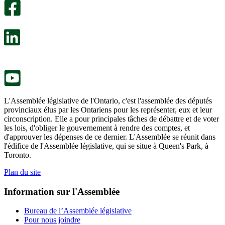
facultatif
Un
s’ouvre
sondage
dans
facultatif
un
s’ouvre
nouvel
dans
onglet.
un
nouvel
onglet.
L'Assemblée législative de l'Ontario, c'est l'assemblée des députés
provinciaux élus par les Ontariens pour les représenter, eux et leur
circonscription. Elle a pour principales tâches de débattre et de voter
les lois, d'obliger le gouvernement à rendre des comptes, et
d'approuver les dépenses de ce dernier. L'Assemblée se réunit dans
l'édifice de l'Assemblée législative, qui se situe à Queen's Park, à
Toronto.
Plan du site
Information sur l'Assemblée
Bureau de l’Assemblée législative
Pour nous joindre