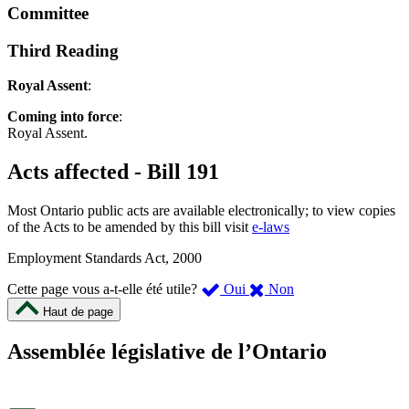
Committee
Third Reading
Royal Assent
:
Coming into force
:
Royal Assent.
Acts affected - Bill 191
Most Ontario public acts are available electronically; to view copies
of the Acts to be amended by this bill visit
e-laws
Employment Standards Act, 2000
,
,
Cette page vous a-t-elle été utile?
Oui
Non
cette
cette
Haut de page
page
page
m’a
ne
Assemblée législative de l’Ontario
été
m’a
utile.
pas
Un
été
sondage
utile.