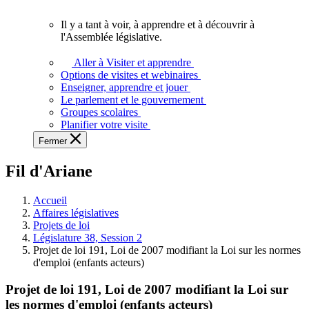
vous.
Il y a tant à voir, à apprendre et à découvrir à
Il
l'Assemblée législative.
y
a
Aller à Visiter et apprendre
tant
Options de visites et webinaires
à
Enseigner, apprendre et jouer
voir,
Le parlement et le gouvernement
à
Groupes scolaires
apprendre
Planifier votre visite
et
Fermer
à
découvrir
Fil d'Ariane
à
l'Assemblée
législative.
Accueil
Affaires législatives
Projets de loi
Législature 38, Session 2
Projet de loi 191, Loi de 2007 modifiant la Loi sur les normes
d'emploi (enfants acteurs)
Projet de loi 191, Loi de 2007 modifiant la Loi sur
les normes d'emploi (enfants acteurs)