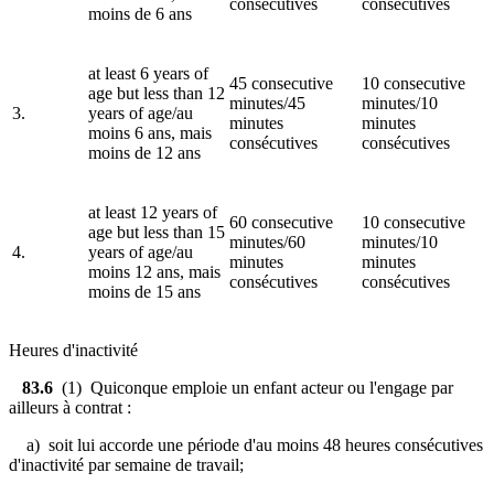
consécutives
consécutives
moins de 6 ans
at least 6 years of
45 consecutive
10 consecutive
age but less than 12
minutes/45
minutes/10
3.
years of age/au
minutes
minutes
moins 6 ans, mais
consécutives
consécutives
moins de 12 ans
at least 12 years of
60 consecutive
10 consecutive
age but less than 15
minutes/60
minutes/10
4.
years of age/au
minutes
minutes
moins 12 ans, mais
consécutives
consécutives
moins de 15 ans
Heures d'inactivité
83.6
(1) Quiconque emploie un enfant acteur ou l'engage par
ailleurs à contrat
:
a) soit lui accorde une période d'au moins 48 heures consécutives
d'inactivité par semaine de travail;