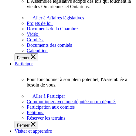
L'Assemblée législative adopte des lois qui touchent la
L'Assemblée
vie des Ontariennes et Ontariens.
législative
adopte
Aller à Affaires législatives
des
Projets de loi
lois
Documents de la Chambre
qui
Vidéo
touchent
Comités
la
Documents des comités
vie
Calendrier
des
Fermer
Ontariennes
Participer
et
Ontariens.
Pour fonctionner à son plein potentiel, l'Assemblée a
Pour
besoin de vous.
fonctionner
à
Aller à Participer
son
Communiquer avec une députée ou un député
plein
Participation aux comités
potentiel,
Pétitions
l'Assemblée
Réserver les terrains
a
Fermer
besoin
Visiter et apprendre
de