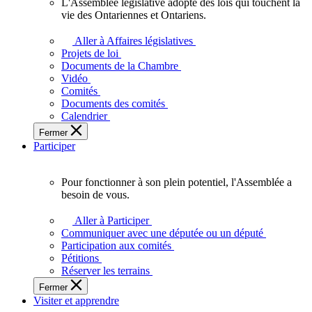
L'Assemblée législative adopte des lois qui touchent la
L'Assemblée
vie des Ontariennes et Ontariens.
législative
adopte
Aller à Affaires législatives
des
Projets de loi
lois
Documents de la Chambre
qui
Vidéo
touchent
Comités
la
Documents des comités
vie
Calendrier
des
Fermer
Ontariennes
Participer
et
Ontariens.
Pour fonctionner à son plein potentiel, l'Assemblée a
Pour
besoin de vous.
fonctionner
à
Aller à Participer
son
Communiquer avec une députée ou un député
plein
Participation aux comités
potentiel,
Pétitions
l'Assemblée
Réserver les terrains
a
Fermer
besoin
Visiter et apprendre
de