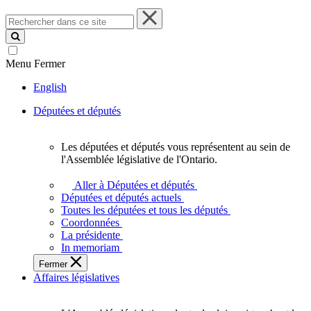
Rechercher
dans
ce
site
Menu
Fermer
English
Députées et députés
Les députées et députés vous représentent au sein de
Les
l'Assemblée législative de l'Ontario.
députées
et
Aller à Députées et députés
députés
Députées et députés actuels
vous
Toutes les députées et tous les députés
représentent
Coordonnées
au
La présidente
sein
In memoriam
de
Fermer
l'Assemblée
Affaires législatives
législative
de
l'Ontario.