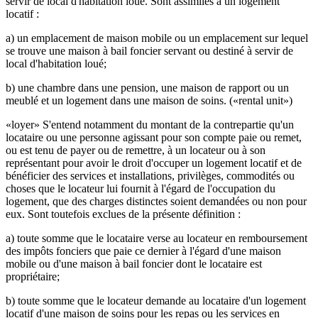
servir de local d'habitation loué. Sont assimilés à un logement
locatif :
a) un emplacement de maison mobile ou un emplacement sur lequel
se trouve une maison à bail foncier servant ou destiné à servir de
local d'habitation loué;
b) une chambre dans une pension, une maison de rapport ou un
meublé et un logement dans une maison de soins. («rental unit»)
«loyer» S'entend notamment du montant de la contrepartie qu'un
locataire ou une personne agissant pour son compte paie ou remet,
ou est tenu de payer ou de remettre, à un locateur ou à son
représentant pour avoir le droit d'occuper un logement locatif et de
bénéficier des services et installations, privilèges, commodités ou
choses que le locateur lui fournit à l'égard de l'occupation du
logement, que des charges distinctes soient demandées ou non pour
eux. Sont toutefois exclues de la présente définition :
a) toute somme que le locataire verse au locateur en remboursement
des impôts fonciers que paie ce dernier à l'égard d'une maison
mobile ou d'une maison à bail foncier dont le locataire est
propriétaire;
b) toute somme que le locateur demande au locataire d'un logement
locatif d'une maison de soins pour les repas ou les services en