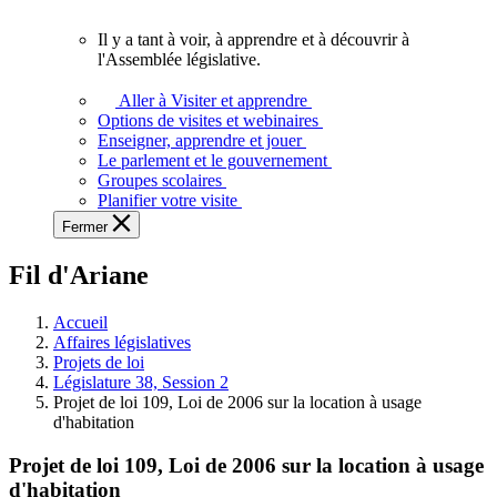
vous.
Il y a tant à voir, à apprendre et à découvrir à
Il
l'Assemblée législative.
y
a
Aller à Visiter et apprendre
tant
Options de visites et webinaires
à
Enseigner, apprendre et jouer
voir,
Le parlement et le gouvernement
à
Groupes scolaires
apprendre
Planifier votre visite
et
Fermer
à
découvrir
Fil d'Ariane
à
l'Assemblée
législative.
Accueil
Affaires législatives
Projets de loi
Législature 38, Session 2
Projet de loi 109, Loi de 2006 sur la location à usage
d'habitation
Projet de loi 109, Loi de 2006 sur la location à usage
d'habitation