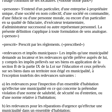
l'usage communs de ses locataires. («mobile home park»)
«personne» S'entend d'un particulier, d'une entreprise à propriétaire
unique, d'une société en nom collectif, d'une société en commandite,
d'une fiducie ou d'une personne morale, ou encore d'un particulier
en sa qualité de fiduciaire, d'exécuteur testamentaire,
d'administrateur successoral ou autre représentant personnel. La
présente définition s'applique à toute formulation de sens analogue.
(«person»)
«prescrit» Prescrit par les règlements. («prescribed»)
«redevances et impôts municipaux» Les impôts qu'une municipalité
demande au locateur et les redevances qu'elle prélève auprès de lui,
y compris les impôts prélevés sur ses biens en application de la
section B de la partie IX de la
Loi sur l'éducation
et ceux prélevés
sur ses biens dans un territoire non érigé en municipalité, à
l'exception toutefois des redevances suivantes :
a) les redevances pour l'inspection d'un ensemble d'habitation
qu'effectue une municipalité en ce qui concerne la prétendue
violation d'une norme de salubrité, de sécurité ou d'entretien, ou
d'une norme relative à l'habitation;
b) les redevances pour les réparations d'urgence qu'effectue une
municipalité dans un ensemble d'habitation;