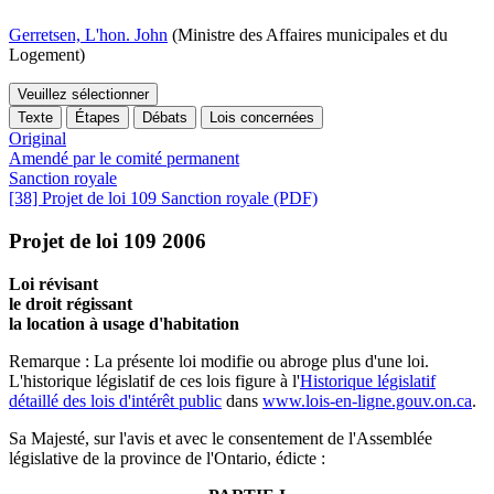
Gerretsen, L'hon. John
(Ministre des Affaires municipales et du
Logement)
Veuillez sélectionner
Texte
Étapes
Débats
Lois concernées
Original
Amendé par le comité permanent
Sanction royale
[38] Projet de loi 109 Sanction royale (PDF)
Projet de loi 109 2006
Loi révisant
le droit régissant
la location à usage d'habitation
Remarque : La présente loi modifie ou abroge plus d'une loi.
L'historique législatif de ces lois figure à l'
Historique législatif
détaillé des lois d'intérêt public
dans
www.lois-en-ligne.gouv.on.ca
.
Sa Majesté, sur l'avis et avec le consentement de l'Assemblée
législative de la province de l'Ontario, édicte :