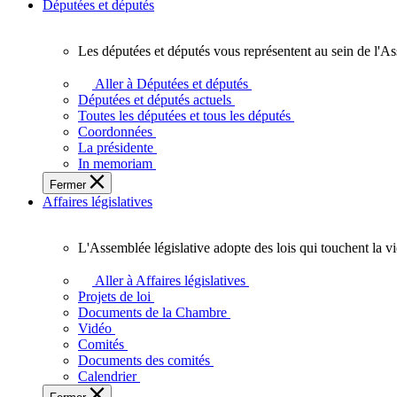
Députées et députés
Les députées et députés vous représentent au sein de l'As
Les
députées
Aller à Députées et députés
et
Députées et députés actuels
députés
Toutes les députées et tous les députés
vous
Coordonnées
représentent
La présidente
au
In memoriam
sein
Fermer
de
Affaires législatives
l'Assemblée
législative
de
L'Assemblée législative adopte des lois qui touchent la v
l'Ontario.
L'Assemblée
législative
Aller à Affaires législatives
adopte
Projets de loi
des
Documents de la Chambre
lois
Vidéo
qui
Comités
touchent
Documents des comités
la
Calendrier
vie