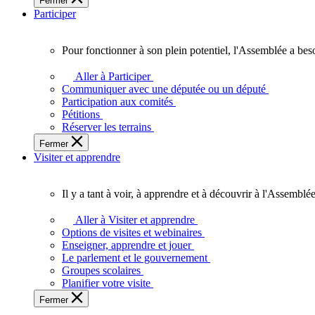
Fermer
des
Participer
Ontariennes
et
Ontariens.
Pour fonctionner à son plein potentiel, l'Assemblée a bes
Pour
fonctionner
Aller à Participer
à
Communiquer avec une députée ou un député
son
Participation aux comités
plein
Pétitions
potentiel,
Réserver les terrains
l'Assemblée
Fermer
a
Visiter et apprendre
besoin
de
vous.
Il y a tant à voir, à apprendre et à découvrir à l'Assemblée
Il
y
Aller à Visiter et apprendre
a
Options de visites et webinaires
tant
Enseigner, apprendre et jouer
à
Le parlement et le gouvernement
voir,
Groupes scolaires
à
Planifier votre visite
apprendre
Fermer
et