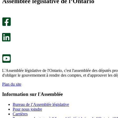
Assemblée législative de l’Ontario
été
m’a
utile.
pas
Un
été
sondage
utile.
facultatif
Un
s’ouvre
sondage
dans
facultatif
un
s’ouvre
nouvel
dans
onglet.
un
nouvel
onglet.
L'Assemblée législative de l'Ontario, c'est l'assemblée des députés prov
d'obliger le gouvernement à rendre des comptes, et d'approuver les dép
Plan du site
Information sur l'Assemblée
Bureau de l’Assemblée législative
Pour nous joindre
Carrières