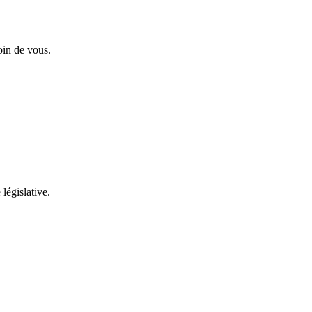
oin de vous.
 législative.