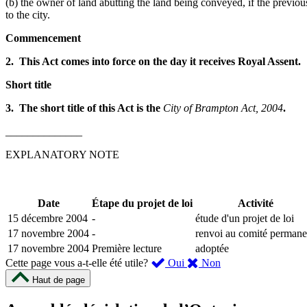
(b) the owner of land abutting the land being conveyed, if the previ
to the city.
Commencement
2. This Act comes into force on the day it receives Royal Assent.
Short title
3. The short title of this Act is the
City of Brampton Act, 2004
.
______________
EXPLANATORY NOTE
Date
Étape du projet de loi
Activité
15 décembre 2004
-
étude d'un projet de loi
17 novembre 2004
-
renvoi au comité permane
17 novembre 2004
Première lecture
adoptée
,
,
Cette page vous a-t-elle été utile?
Oui
Non
cette
cette
Haut de page
page
page
m’a
ne