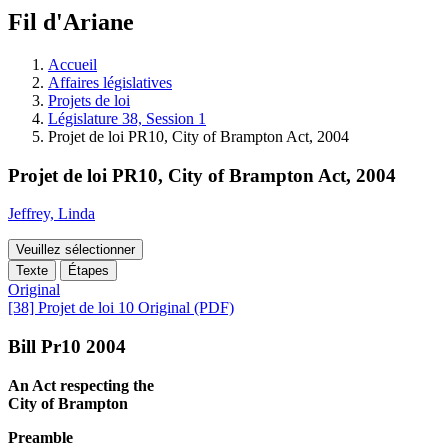
à
Fil d'Ariane
découvrir
à
l'Assemblée
Accueil
législative.
Affaires législatives
Projets de loi
Législature 38, Session 1
Projet de loi PR10, City of Brampton Act, 2004
Projet de loi PR10, City of Brampton Act, 2004
Jeffrey, Linda
Veuillez sélectionner
Texte
Étapes
Original
[38] Projet de loi 10 Original (PDF)
Bill Pr10 2004
An Act respecting the
City of Brampton
Preamble