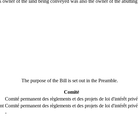
ous owner of the land being conveyed was also the owner of the abutting
The purpose of the Bill is set out in the Preamble.
Comité
Comité permanent des règlements et des projets de loi d'intérêt privé
nt
Comité permanent des règlements et des projets de loi d'intérêt privé
-