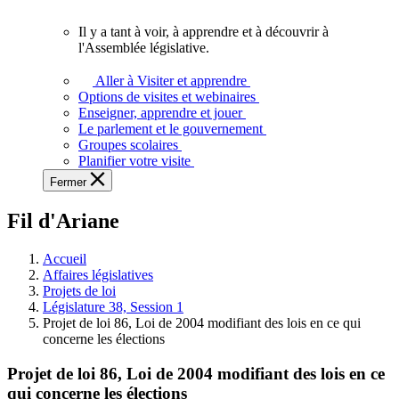
vous.
Il y a tant à voir, à apprendre et à découvrir à
Il
l'Assemblée législative.
y
a
Aller à Visiter et apprendre
tant
Options de visites et webinaires
à
Enseigner, apprendre et jouer
voir,
Le parlement et le gouvernement
à
Groupes scolaires
apprendre
Planifier votre visite
et
Fermer
à
découvrir
Fil d'Ariane
à
l'Assemblée
législative.
Accueil
Affaires législatives
Projets de loi
Législature 38, Session 1
Projet de loi 86, Loi de 2004 modifiant des lois en ce qui
concerne les élections
Projet de loi 86, Loi de 2004 modifiant des lois en ce
qui concerne les élections