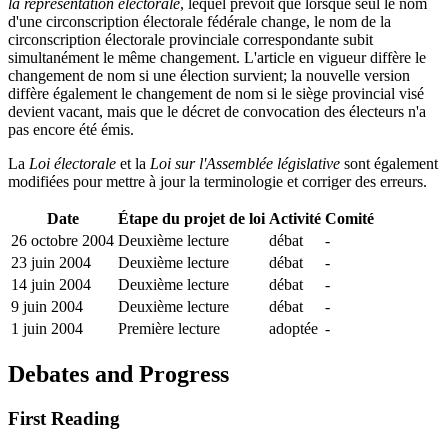
la représentation électorale
, lequel prévoit que lorsque seul le nom
d'une circonscription électorale fédérale change, le nom de la
circonscription électorale provinciale correspondante subit
simultanément le même changement. L'article en vigueur diffère le
changement de nom si une élection survient; la nouvelle version
diffère également le changement de nom si le siège provincial visé
devient vacant, mais que le décret de convocation des électeurs n'a
pas encore été émis.
La
Loi électorale
et la
Loi sur l'Assemblée législative
sont également
modifiées pour mettre à jour la terminologie et corriger des erreurs.
Date
Étape du projet de loi
Activité
Comité
26 octobre 2004
Deuxième lecture
débat
-
23 juin 2004
Deuxième lecture
débat
-
14 juin 2004
Deuxième lecture
débat
-
9 juin 2004
Deuxième lecture
débat
-
1 juin 2004
Première lecture
adoptée
-
Debates and Progress
First Reading