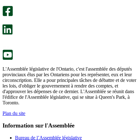
sondage
utile.
facultatif
Un
s’ouvre
sondage
dans
facultatif
un
s’ouvre
nouvel
dans
onglet.
un
nouvel
onglet.
L'Assemblée législative de l'Ontario, c'est l'assemblée des députés
provinciaux élus par les Ontariens pour les représenter, eux et leur
circonscription. Elle a pour principales tâches de débattre et de voter
les lois, d'obliger le gouvernement à rendre des comptes, et
d'approuver les dépenses de ce dernier. L'Assemblée se réunit dans
l'édifice de l'Assemblée législative, qui se situe à Queen's Park, à
Toronto.
Plan du site
Information sur l'Assemblée
Bureau de l’Assemblée législative