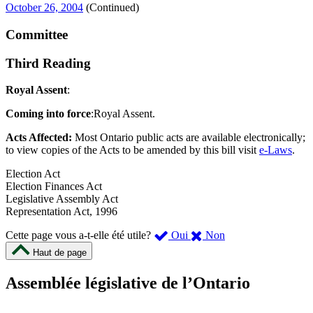
October 26, 2004
(Continued)
Committee
Third Reading
Royal Assent
:
Coming into force
:Royal Assent.
Acts Affected:
Most Ontario public acts are available electronically;
to view copies of the Acts to be amended by this bill visit
e-Laws
.
Election Act
Election Finances Act
Legislative Assembly Act
Representation Act, 1996
,
,
Cette page vous a-t-elle été utile?
Oui
Non
cette
cette
Haut de page
page
page
m’a
ne
Assemblée législative de l’Ontario
été
m’a
utile.
pas
Un
été