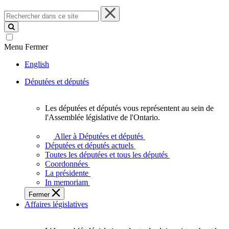
Rechercher
dans
ce
site
Menu
Fermer
English
Députées et députés
Les députées et députés vous représentent au sein de
Les
l'Assemblée législative de l'Ontario.
députées
et
Aller à Députées et députés
députés
Députées et députés actuels
vous
Toutes les députées et tous les députés
représentent
Coordonnées
au
La présidente
sein
In memoriam
de
Fermer
l'Assemblée
Affaires législatives
législative
de
l'Ontario.