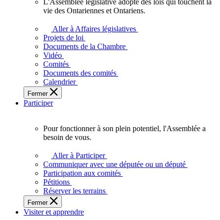
L'Assemblée législative adopte des lois qui touchent la
L'Assemblée
vie des Ontariennes et Ontariens.
législative
adopte
Aller à Affaires législatives
des
Projets de loi
lois
Documents de la Chambre
qui
Vidéo
touchent
Comités
la
Documents des comités
vie
Calendrier
des
Fermer
Ontariennes
Participer
et
Ontariens.
Pour fonctionner à son plein potentiel, l'Assemblée a
Pour
besoin de vous.
fonctionner
à
Aller à Participer
son
Communiquer avec une députée ou un député
plein
Participation aux comités
potentiel,
Pétitions
l'Assemblée
Réserver les terrains
a
Fermer
besoin
Visiter et apprendre
de