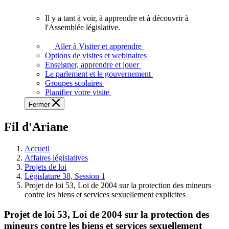
vous.
Il y a tant à voir, à apprendre et à découvrir à
Il
l'Assemblée législative.
y
a
Aller à Visiter et apprendre
tant
Options de visites et webinaires
à
Enseigner, apprendre et jouer
voir,
Le parlement et le gouvernement
à
Groupes scolaires
apprendre
Planifier votre visite
et
Fermer
à
découvrir
Fil d'Ariane
à
l'Assemblée
législative.
Accueil
Affaires législatives
Projets de loi
Législature 38, Session 1
Projet de loi 53, Loi de 2004 sur la protection des mineurs
contre les biens et services sexuellement explicites
Projet de loi 53, Loi de 2004 sur la protection des
mineurs contre les biens et services sexuellement