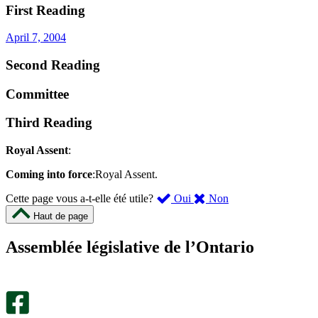
First Reading
April 7, 2004
Second Reading
Committee
Third Reading
Royal Assent
:
Coming into force
:Royal Assent.
,
,
Cette page vous a-t-elle été utile?
Oui
Non
cette
cette
Haut de page
page
page
m’a
ne
Assemblée législative de l’Ontario
été
m’a
utile.
pas
Un
été
sondage
utile.
facultatif
Un
s’ouvre
sondage