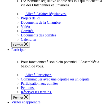
L'Assemblée législative adopte des lois qui touchent la
L'Assemblée
vie des Ontariennes et Ontariens.
législative
adopte
Aller à Affaires législatives
des
Projets de loi
lois
Documents de la Chambre
qui
Vidéo
touchent
Comités
la
Documents des comités
vie
Calendrier
des
Fermer
Ontariennes
Participer
et
Ontariens.
Pour fonctionner à son plein potentiel, l'Assemblée a
Pour
besoin de vous.
fonctionner
à
Aller à Participer
son
Communiquer avec une députée ou un député
plein
Participation aux comités
potentiel,
Pétitions
l'Assemblée
Réserver les terrains
a
Fermer
besoin
Visiter et apprendre
de