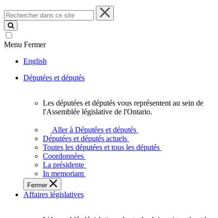
Rechercher
dans
ce
site
Menu
Fermer
English
Députées et députés
Les députées et députés vous représentent au sein de
Les
l'Assemblée législative de l'Ontario.
députées
et
Aller à Députées et députés
députés
Députées et députés actuels
vous
Toutes les députées et tous les députés
représentent
Coordonnées
au
La présidente
sein
In memoriam
de
Fermer
l'Assemblée
Affaires législatives
législative
de
l'Ontario.