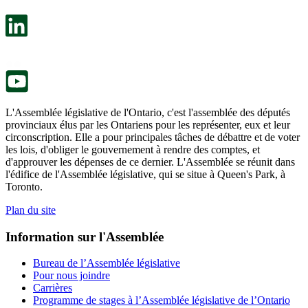
dans
facultatif
un
s’ouvre
nouvel
dans
onglet.
un
nouvel
onglet.
L'Assemblée législative de l'Ontario, c'est l'assemblée des députés
provinciaux élus par les Ontariens pour les représenter, eux et leur
circonscription. Elle a pour principales tâches de débattre et de voter
les lois, d'obliger le gouvernement à rendre des comptes, et
d'approuver les dépenses de ce dernier. L'Assemblée se réunit dans
l'édifice de l'Assemblée législative, qui se situe à Queen's Park, à
Toronto.
Plan du site
Information sur l'Assemblée
Bureau de l’Assemblée législative
Pour nous joindre
Carrières
Programme de stages à l’Assemblée législative de l’Ontario