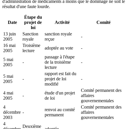
d'administration de médicaments à moins que le dommage ne soit le
résultat d'une faute lourde.
Étape du
Date
projet de
Activité
Comité
loi
13 juin
Sanction
sanction royale
-
2005
royale
reçue
16 mai
Troisième
adoptée au vote
-
2005
lecture
passage à l'étape
5 mai
-
de la troisième
-
2005
lecture
rapport est fait du
5 mai
-
projet de loi
-
2005
modifié
Comité permanent des
4 mai
étude d'un projet
-
affaires
2005
de loi
gouvernementales
4
Comité permanent des
renvoi au comité
décembre
-
affaires
permanent
2003
gouvernementales
4
Deuxième
décembre
adoptée
-