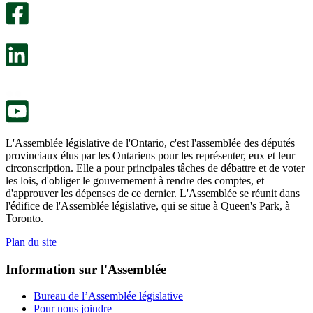
facultatif
Un
s’ouvre
sondage
dans
facultatif
un
s’ouvre
nouvel
dans
onglet.
un
nouvel
onglet.
L'Assemblée législative de l'Ontario, c'est l'assemblée des députés
provinciaux élus par les Ontariens pour les représenter, eux et leur
circonscription. Elle a pour principales tâches de débattre et de voter
les lois, d'obliger le gouvernement à rendre des comptes, et
d'approuver les dépenses de ce dernier. L'Assemblée se réunit dans
l'édifice de l'Assemblée législative, qui se situe à Queen's Park, à
Toronto.
Plan du site
Information sur l'Assemblée
Bureau de l’Assemblée législative
Pour nous joindre