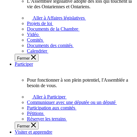
L'Assemblée législative adopte des lois qui touchent la
L'Assemblée
vie des Ontariennes et Ontariens.
législative
adopte
Aller à Affaires législatives
des
Projets de loi
lois
Documents de la Chambre
qui
Vidéo
touchent
Comités
la
Documents des comités
vie
Calendrier
des
Fermer
Ontariennes
Participer
et
Ontariens.
Pour fonctionner à son plein potentiel, l'Assemblée a
Pour
besoin de vous.
fonctionner
à
Aller à Participer
son
Communiquer avec une députée ou un député
plein
Participation aux comités
potentiel,
Pétitions
l'Assemblée
Réserver les terrains
a
Fermer
besoin
Visiter et apprendre
de