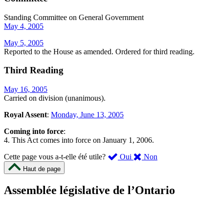
Standing Committee on General Government
May 4, 2005
May 5, 2005
Reported to the House as amended. Ordered for third reading.
Third Reading
May 16, 2005
Carried on division (unanimous).
Royal Assent
:
Monday, June 13, 2005
Coming into force
:
4. This Act comes into force on January 1, 2006.
,
,
Cette page vous a-t-elle été utile?
Oui
Non
cette
cette
Haut de page
page
page
m’a
ne
Assemblée législative de l’Ontario
été
m’a
utile.
pas
Un
été
sondage
utile.