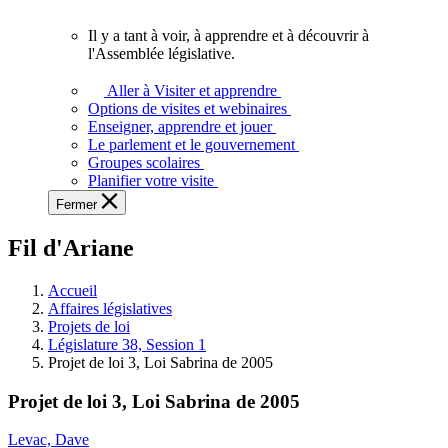
vous.
Il y a tant à voir, à apprendre et à découvrir à
Il
l'Assemblée législative.
y
a
Aller à Visiter et apprendre
tant
Options de visites et webinaires
à
Enseigner, apprendre et jouer
voir,
Le parlement et le gouvernement
à
Groupes scolaires
apprendre
Planifier votre visite
et
Fermer
à
découvrir
Fil d'Ariane
à
l'Assemblée
législative.
Accueil
Affaires législatives
Projets de loi
Législature 38, Session 1
Projet de loi 3, Loi Sabrina de 2005
Projet de loi 3, Loi Sabrina de 2005
Levac, Dave