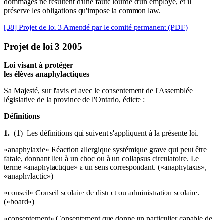
dommages ne résultent d'une faute lourde d'un employé, et il
préserve les obligations qu'impose la common law.
[38] Projet de loi 3 Amendé par le comité permanent (PDF)
Projet de loi 3 2005
Loi visant à protéger
les élèves anaphylactiques
Sa Majesté, sur l'avis et avec le consentement de l'Assemblée
législative de la province de l'Ontario, édicte :
Définitions
1.
(1) Les définitions qui suivent s'appliquent à la présente loi.
«anaphylaxie» Réaction allergique systémique grave qui peut être
fatale, donnant lieu à un choc ou à un collapsus circulatoire. Le
terme «anaphylactique» a un sens correspondant. («anaphylaxis»,
«anaphylactic»)
«conseil» Conseil scolaire de district ou administration scolaire.
(«board»)
«consentement» Consentement que donne un particulier capable de