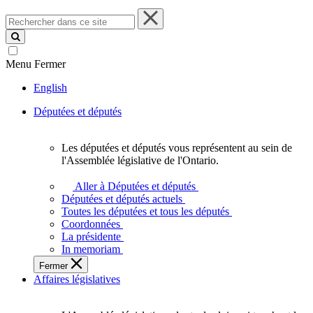
Rechercher
dans
ce
site
Menu
Fermer
English
Députées et députés
Les députées et députés vous représentent au sein de
Les
l'Assemblée législative de l'Ontario.
députées
et
Aller à Députées et députés
députés
Députées et députés actuels
vous
Toutes les députées et tous les députés
représentent
Coordonnées
au
La présidente
sein
In memoriam
de
Fermer
l'Assemblée
Affaires législatives
législative
de
l'Ontario.