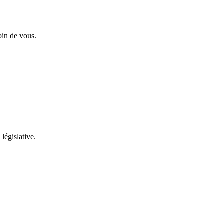
oin de vous.
 législative.