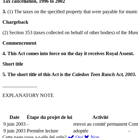
Tax cancellation, 1996 to 2002
3.
(1) The taxes on the specified property that were payable for mun
Chargeback
(2) Section 353 (taxes collected on behalf of other bodies) of the
Muni
Commencement
4. This Act comes into force on the day it receives Royal Assent.
Short title
5. The short title of this Act is the
Caledon Teen Ranch Act, 2003
.
______________
EXPLANATORY NOTE
Date
Étape du projet de loi
Activité
9 juin 2003
-
renvoi au comité permanent
Comi
9 juin 2003
Première lecture
adoptée
-
,
,
Cette page vous a-t-elle été utile?
Oui
Non