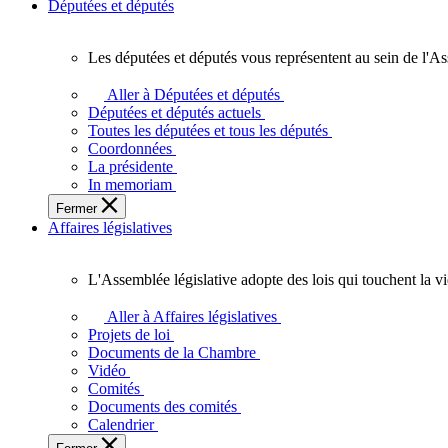
Députées et députés
Les députées et députés vous représentent au sein de l'As
Les
députées
Aller à Députées et députés
et
Députées et députés actuels
députés
Toutes les députées et tous les députés
vous
Coordonnées
représentent
La présidente
au
In memoriam
sein
Fermer
de
Affaires législatives
l'Assemblée
législative
de
L'Assemblée législative adopte des lois qui touchent la v
l'Ontario.
L'Assemblée
législative
Aller à Affaires législatives
adopte
Projets de loi
des
Documents de la Chambre
lois
Vidéo
qui
Comités
touchent
Documents des comités
la
Calendrier
vie