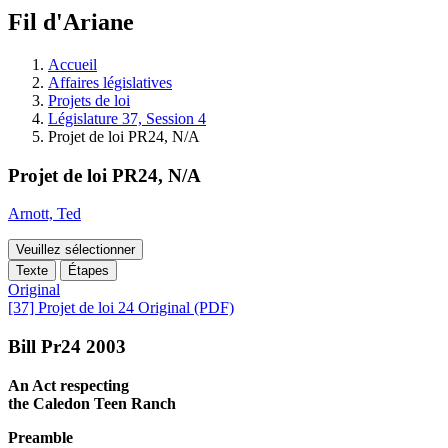
à
Fil d'Ariane
découvrir
à
l'Assemblée
Accueil
législative.
Affaires législatives
Projets de loi
Législature 37, Session 4
Projet de loi PR24, N/A
Projet de loi PR24, N/A
Arnott, Ted
Veuillez sélectionner
Texte
Étapes
Original
[37] Projet de loi 24 Original (PDF)
Bill Pr24 2003
An Act respecting
the Caledon Teen Ranch
Preamble