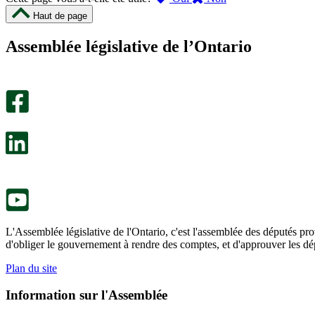
cette
cette
Haut de page
page
page
m’a
ne
Assemblée législative de l’Ontario
été
m’a
utile.
pas
Un
été
sondage
utile.
facultatif
Un
s’ouvre
sondage
dans
facultatif
un
s’ouvre
nouvel
dans
onglet.
un
nouvel
onglet.
L'Assemblée législative de l'Ontario, c'est l'assemblée des députés prov
d'obliger le gouvernement à rendre des comptes, et d'approuver les dép
Plan du site
Information sur l'Assemblée