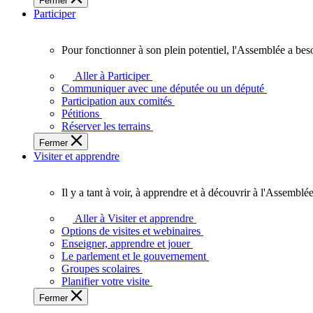
Fermer
des
Participer
Ontariennes
et
Ontariens.
Pour fonctionner à son plein potentiel, l'Assemblée a bes
Pour
fonctionner
Aller à Participer
à
Communiquer avec une députée ou un député
son
Participation aux comités
plein
Pétitions
potentiel,
Réserver les terrains
l'Assemblée
Fermer
a
Visiter et apprendre
besoin
de
vous.
Il y a tant à voir, à apprendre et à découvrir à l'Assemblée
Il
y
Aller à Visiter et apprendre
a
Options de visites et webinaires
tant
Enseigner, apprendre et jouer
à
Le parlement et le gouvernement
voir,
Groupes scolaires
à
Planifier votre visite
apprendre
Fermer
et