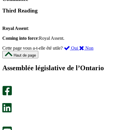
Third Reading
Royal Assent
:
Coming into force
:Royal Assent.
,
,
Cette page vous a-t-elle été utile?
Oui
Non
cette
cette
Haut de page
page
page
m’a
ne
Assemblée législative de l’Ontario
été
m’a
utile.
pas
Un
été
sondage
utile.
facultatif
Un
s’ouvre
sondage
dans
facultatif
un
s’ouvre
nouvel
dans
onglet.
un
nouvel
onglet.