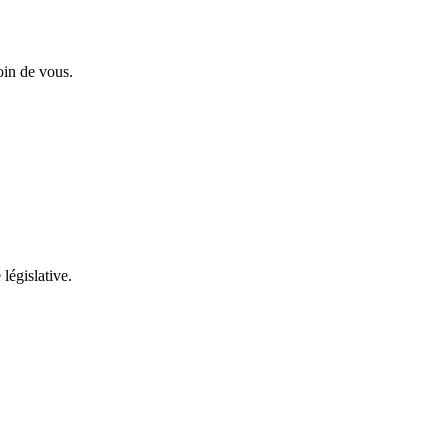
oin de vous.
 législative.