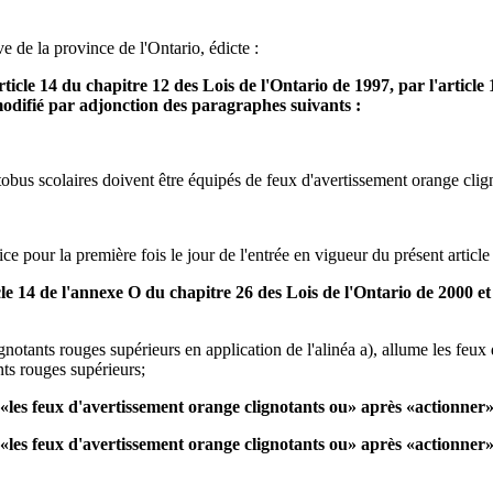
e de la province de l'Ontario, édicte :
l'article 14 du chapitre 12 des Lois de l'Ontario de 1997, par l'artic
 modifié par adjonction des paragraphes suivants :
utobus scolaires doivent être équipés de feux d'avertissement orange clig
e pour la première fois le jour de l'entrée en vigueur du présent article
cle 14 de l'annexe O du chapitre 26 des Lois de l'Ontario de 2000 et 
notants rouges supérieurs en application de l'alinéa a), allume les feux 
nts rouges supérieurs;
«les feux d'avertissement orange clignotants ou» après «actionner»
les feux d'avertissement orange clignotants ou» après «actionner» 