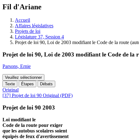
à
Fil d'Ariane
découvrir
à
l'Assemblée
Accueil
législative.
Affaires législatives
Projets de loi
Législature 37, Session 4
Projet de loi 90, Loi de 2003 modifiant le Code de la route (aut
Projet de loi 90, Loi de 2003 modifiant le Code de la r
Parsons, Ernie
Veuillez sélectionner
Texte
Étapes
Débats
Original
[37] Projet de loi 90 Original (PDF)
Projet de loi 90 2003
Loi modifiant le
Code de la route pour exiger
que les autobus scolaires soient
équipés de feux d'avertissement