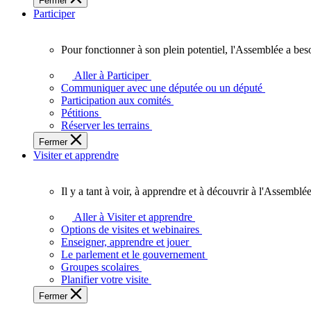
Fermer
des
Participer
Ontariennes
et
Ontariens.
Pour fonctionner à son plein potentiel, l'Assemblée a bes
Pour
fonctionner
Aller à Participer
à
Communiquer avec une députée ou un député
son
Participation aux comités
plein
Pétitions
potentiel,
Réserver les terrains
l'Assemblée
Fermer
a
Visiter et apprendre
besoin
de
vous.
Il y a tant à voir, à apprendre et à découvrir à l'Assemblée
Il
y
Aller à Visiter et apprendre
a
Options de visites et webinaires
tant
Enseigner, apprendre et jouer
à
Le parlement et le gouvernement
voir,
Groupes scolaires
à
Planifier votre visite
apprendre
Fermer
et