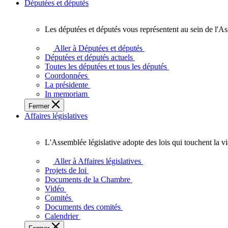
Députées et députés
Les députées et députés vous représentent au sein de l'As
Les
députées
Aller à Députées et députés
et
Députées et députés actuels
députés
Toutes les députées et tous les députés
vous
Coordonnées
représentent
La présidente
au
In memoriam
sein
Fermer
de
Affaires législatives
l'Assemblée
législative
de
L'Assemblée législative adopte des lois qui touchent la v
l'Ontario.
L'Assemblée
législative
Aller à Affaires législatives
adopte
Projets de loi
des
Documents de la Chambre
lois
Vidéo
qui
Comités
touchent
Documents des comités
la
Calendrier
vie