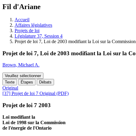
à
Fil d'Ariane
découvrir
à
l'Assemblée
Accueil
législative.
Affaires législatives
Projets de loi
Législature 37, Session 4
Projet de loi 7, Loi de 2003 modifiant la Loi sur la Commission
Projet de loi 7, Loi de 2003 modifiant la Loi sur la 
Brown, Michael A.
Veuillez sélectionner
Texte
Étapes
Débats
Original
[37] Projet de loi 7 Original (PDF)
Projet de loi 7 2003
Loi modifiant la
Loi de 1998 sur la Commission
de l'énergie de l'Ontario