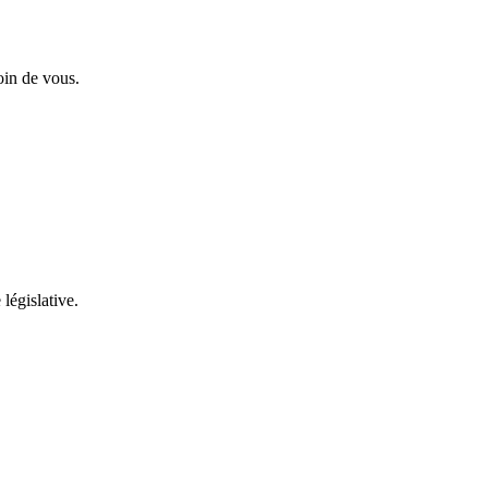
oin de vous.
 législative.