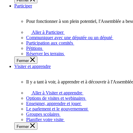
Fermer
des
Participer
Ontariennes
et
Ontariens.
Pour fonctionner à son plein potentiel, l'Assemblée a bes
Pour
fonctionner
Aller à Participer
à
Communiquer avec une députée ou un député
son
Participation aux comités
plein
Pétitions
potentiel,
Réserver les terrains
l'Assemblée
Fermer
a
Visiter et apprendre
besoin
de
vous.
Il y a tant à voir, à apprendre et à découvrir à l'Assemblée
Il
y
Aller à Visiter et apprendre
a
Options de visites et webinaires
tant
Enseigner, apprendre et jouer
à
Le parlement et le gouvernement
voir,
Groupes scolaires
à
Planifier votre visite
apprendre
Fermer
et