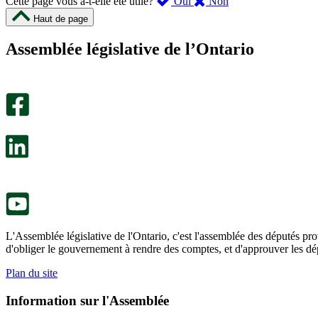
,
,
Cette page vous a-t-elle été utile?
Oui
Non
cette
cette
Haut de page
page
page
m’a
ne
Assemblée législative de l’Ontario
été
m’a
utile.
pas
Un
été
sondage
utile.
facultatif
Un
s’ouvre
sondage
dans
facultatif
un
s’ouvre
nouvel
dans
onglet.
un
nouvel
onglet.
L'Assemblée législative de l'Ontario, c'est l'assemblée des députés prov
d'obliger le gouvernement à rendre des comptes, et d'approuver les dép
Plan du site
Information sur l'Assemblée