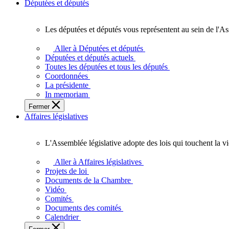
Députées et députés
Les députées et députés vous représentent au sein de l'As
Les
députées
Aller à Députées et députés
et
Députées et députés actuels
députés
Toutes les députées et tous les députés
vous
Coordonnées
représentent
La présidente
au
In memoriam
sein
Fermer
de
Affaires législatives
l'Assemblée
législative
de
L'Assemblée législative adopte des lois qui touchent la v
l'Ontario.
L'Assemblée
législative
Aller à Affaires législatives
adopte
Projets de loi
des
Documents de la Chambre
lois
Vidéo
qui
Comités
touchent
Documents des comités
la
Calendrier
vie