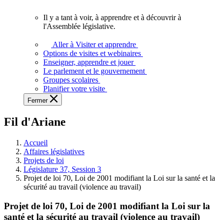
vous.
Il y a tant à voir, à apprendre et à découvrir à
Il
l'Assemblée législative.
y
a
Aller à Visiter et apprendre
tant
Options de visites et webinaires
à
Enseigner, apprendre et jouer
voir,
Le parlement et le gouvernement
à
Groupes scolaires
apprendre
Planifier votre visite
et
Fermer
à
découvrir
Fil d'Ariane
à
l'Assemblée
législative.
Accueil
Affaires législatives
Projets de loi
Législature 37, Session 3
Projet de loi 70, Loi de 2001 modifiant la Loi sur la santé et la
sécurité au travail (violence au travail)
Projet de loi 70, Loi de 2001 modifiant la Loi sur la
santé et la sécurité au travail (violence au travail)