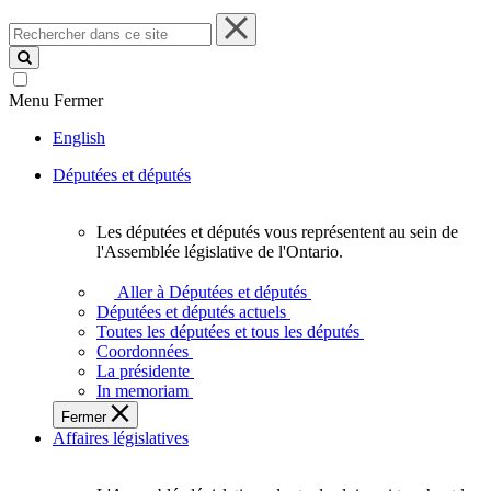
Rechercher
dans
ce
site
Menu
Fermer
English
Députées et députés
Les députées et députés vous représentent au sein de
Les
l'Assemblée législative de l'Ontario.
députées
et
Aller à Députées et députés
députés
Députées et députés actuels
vous
Toutes les députées et tous les députés
représentent
Coordonnées
au
La présidente
sein
In memoriam
de
Fermer
l'Assemblée
Affaires législatives
législative
de
l'Ontario.