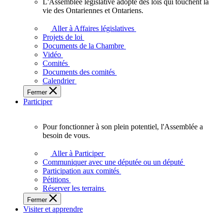
L'Assemblée législative adopte des lois qui touchent la
L'Assemblée
vie des Ontariennes et Ontariens.
législative
adopte
Aller à Affaires législatives
des
Projets de loi
lois
Documents de la Chambre
qui
Vidéo
touchent
Comités
la
Documents des comités
vie
Calendrier
des
Fermer
Ontariennes
Participer
et
Ontariens.
Pour fonctionner à son plein potentiel, l'Assemblée a
Pour
besoin de vous.
fonctionner
à
Aller à Participer
son
Communiquer avec une députée ou un député
plein
Participation aux comités
potentiel,
Pétitions
l'Assemblée
Réserver les terrains
a
Fermer
besoin
Visiter et apprendre
de