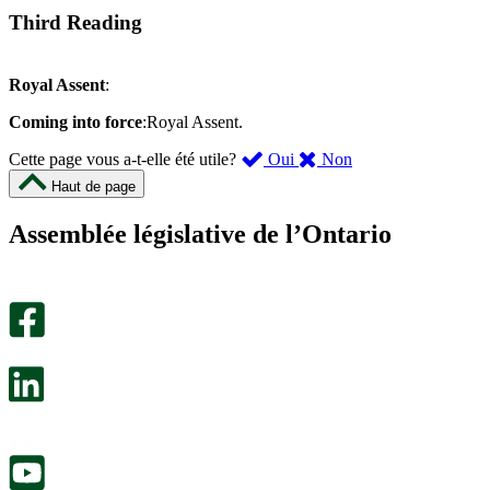
Third Reading
Royal Assent
:
Coming into force
:Royal Assent.
,
,
Cette page vous a-t-elle été utile?
Oui
Non
cette
cette
Haut de page
page
page
m’a
ne
Assemblée législative de l’Ontario
été
m’a
utile.
pas
Un
été
sondage
utile.
facultatif
Un
s’ouvre
sondage
dans
facultatif
un
s’ouvre
nouvel
dans
onglet.
un
nouvel
onglet.