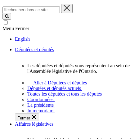
Rechercher
dans
ce
site
Menu
Fermer
English
Députées et députés
Les députées et députés vous représentent au sein de
Les
l'Assemblée législative de l'Ontario.
députées
et
Aller à Députées et députés
députés
Députées et députés actuels
vous
Toutes les députées et tous les députés
représentent
Coordonnées
au
La présidente
sein
In memoriam
de
Fermer
l'Assemblée
Affaires législatives
législative
de
l'Ontario.