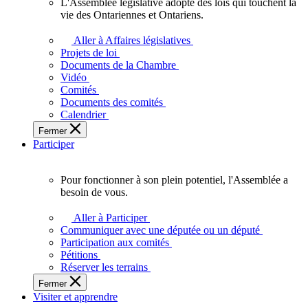
L'Assemblée législative adopte des lois qui touchent la
L'Assemblée
vie des Ontariennes et Ontariens.
législative
adopte
Aller à Affaires législatives
des
Projets de loi
lois
Documents de la Chambre
qui
Vidéo
touchent
Comités
la
Documents des comités
vie
Calendrier
des
Fermer
Ontariennes
Participer
et
Ontariens.
Pour fonctionner à son plein potentiel, l'Assemblée a
Pour
besoin de vous.
fonctionner
à
Aller à Participer
son
Communiquer avec une députée ou un député
plein
Participation aux comités
potentiel,
Pétitions
l'Assemblée
Réserver les terrains
a
Fermer
besoin
Visiter et apprendre
de