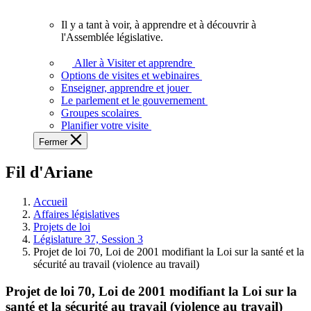
vous.
Il y a tant à voir, à apprendre et à découvrir à
Il
l'Assemblée législative.
y
a
Aller à Visiter et apprendre
tant
Options de visites et webinaires
à
Enseigner, apprendre et jouer
voir,
Le parlement et le gouvernement
à
Groupes scolaires
apprendre
Planifier votre visite
et
Fermer
à
découvrir
Fil d'Ariane
à
l'Assemblée
législative.
Accueil
Affaires législatives
Projets de loi
Législature 37, Session 3
Projet de loi 70, Loi de 2001 modifiant la Loi sur la santé et la
sécurité au travail (violence au travail)
Projet de loi 70, Loi de 2001 modifiant la Loi sur la
santé et la sécurité au travail (violence au travail)