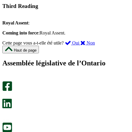
Third Reading
Royal Assent
:
Coming into force
:Royal Assent.
,
,
Cette page vous a-t-elle été utile?
Oui
Non
cette
cette
Haut de page
page
page
m’a
ne
Assemblée législative de l’Ontario
été
m’a
utile.
pas
Un
été
sondage
utile.
facultatif
Un
s’ouvre
sondage
dans
facultatif
un
s’ouvre
nouvel
dans
onglet.
un
nouvel
onglet.