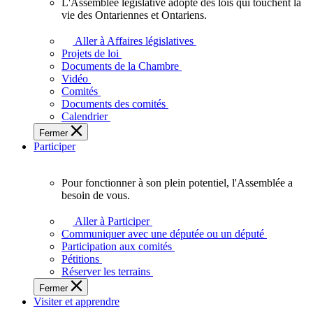
L'Assemblée législative adopte des lois qui touchent la
L'Assemblée
vie des Ontariennes et Ontariens.
législative
adopte
Aller à Affaires législatives
des
Projets de loi
lois
Documents de la Chambre
qui
Vidéo
touchent
Comités
la
Documents des comités
vie
Calendrier
des
Fermer
Ontariennes
Participer
et
Ontariens.
Pour fonctionner à son plein potentiel, l'Assemblée a
Pour
besoin de vous.
fonctionner
à
Aller à Participer
son
Communiquer avec une députée ou un député
plein
Participation aux comités
potentiel,
Pétitions
l'Assemblée
Réserver les terrains
a
Fermer
besoin
Visiter et apprendre
de