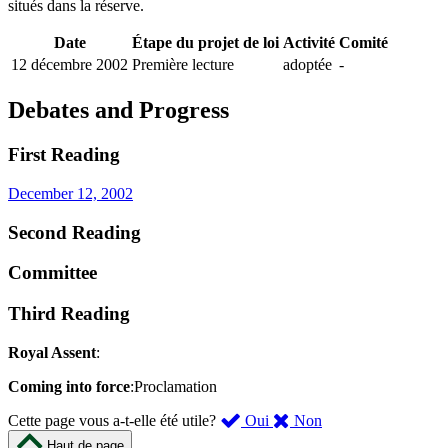
situés dans la réserve.
Date
Étape du projet de loi
Activité
Comité
12 décembre 2002
Première lecture
adoptée
-
Debates and Progress
First Reading
December 12, 2002
Second Reading
Committee
Third Reading
Royal Assent
:
Coming into force
:Proclamation
,
,
Cette page vous a-t-elle été utile?
Oui
Non
cette
cette
Haut de page