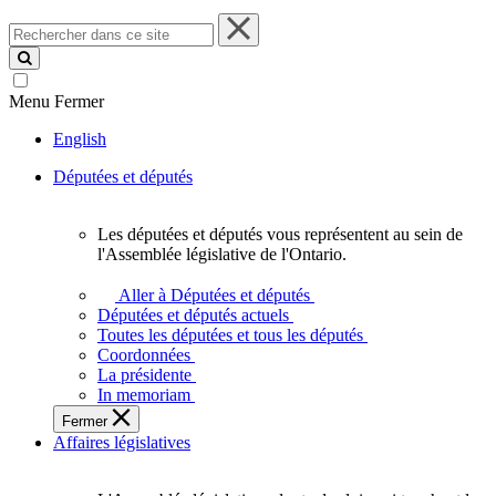
Rechercher
dans
ce
site
Menu
Fermer
English
Députées et députés
Les députées et députés vous représentent au sein de
Les
l'Assemblée législative de l'Ontario.
députées
et
Aller à Députées et députés
députés
Députées et députés actuels
vous
Toutes les députées et tous les députés
représentent
Coordonnées
au
La présidente
sein
In memoriam
de
Fermer
l'Assemblée
Affaires législatives
législative
de
l'Ontario.