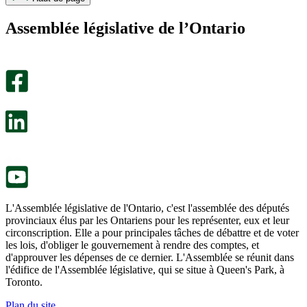
page
page
m’a
ne
Assemblée législative de l’Ontario
été
m’a
utile.
pas
Un
été
sondage
utile.
facultatif
Un
s’ouvre
sondage
dans
facultatif
un
s’ouvre
nouvel
dans
onglet.
un
nouvel
onglet.
L'Assemblée législative de l'Ontario, c'est l'assemblée des députés
provinciaux élus par les Ontariens pour les représenter, eux et leur
circonscription. Elle a pour principales tâches de débattre et de voter
les lois, d'obliger le gouvernement à rendre des comptes, et
d'approuver les dépenses de ce dernier. L'Assemblée se réunit dans
l'édifice de l'Assemblée législative, qui se situe à Queen's Park, à
Toronto.
Plan du site