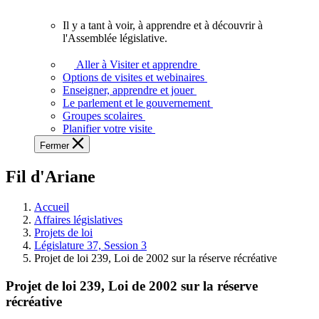
vous.
Il y a tant à voir, à apprendre et à découvrir à
Il
l'Assemblée législative.
y
a
Aller à Visiter et apprendre
tant
Options de visites et webinaires
à
Enseigner, apprendre et jouer
voir,
Le parlement et le gouvernement
à
Groupes scolaires
apprendre
Planifier votre visite
et
Fermer
à
découvrir
Fil d'Ariane
à
l'Assemblée
législative.
Accueil
Affaires législatives
Projets de loi
Législature 37, Session 3
Projet de loi 239, Loi de 2002 sur la réserve récréative
Projet de loi 239, Loi de 2002 sur la réserve
récréative