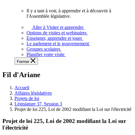
vous.
Il y a tant à voir, à apprendre et à découvrir à
Il
l'Assemblée législative.
y
a
Aller à Visiter et apprendre
tant
Options de visites et webinaires
à
Enseigner, apprendre et jouer
voir,
Le parlement et le gouvernement
à
Groupes scolaires
apprendre
Planifier votre visite
et
Fermer
à
découvrir
Fil d'Ariane
à
l'Assemblée
législative.
Accueil
Affaires législatives
Projets de loi
Législature 37, Session 3
Projet de loi 225, Loi de 2002 modifiant la Loi sur l'électricité
Projet de loi 225, Loi de 2002 modifiant la Loi sur
l'électricité