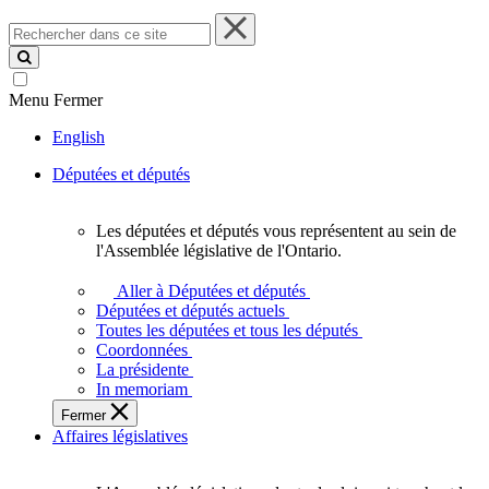
Rechercher
dans
ce
site
Menu
Fermer
English
Députées et députés
Les députées et députés vous représentent au sein de
Les
l'Assemblée législative de l'Ontario.
députées
et
Aller à Députées et députés
députés
Députées et députés actuels
vous
Toutes les députées et tous les députés
représentent
Coordonnées
au
La présidente
sein
In memoriam
de
Fermer
l'Assemblée
Affaires législatives
législative
de
l'Ontario.