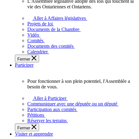
L'Assemblée législative adopte des lois qui touchent la
L'Assemblée
vie des Ontariennes et Ontariens.
législative
adopte
Aller à Affaires législatives
des
Projets de loi
lois
Documents de la Chambre
qui
Vidéo
touchent
Comités
la
Documents des comités
vie
Calendrier
des
Fermer
Ontariennes
Participer
et
Ontariens.
Pour fonctionner à son plein potentiel, l'Assemblée a
Pour
besoin de vous.
fonctionner
à
Aller à Participer
son
Communiquer avec une députée ou un député
plein
Participation aux comités
potentiel,
Pétitions
l'Assemblée
Réserver les terrains
a
Fermer
besoin
Visiter et apprendre
de