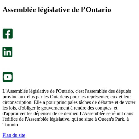
m’a
ne
Assemblée législative de l’Ontario
été
m’a
utile.
pas
Un
été
sondage
utile.
facultatif
Un
s’ouvre
sondage
dans
facultatif
un
s’ouvre
nouvel
dans
onglet.
un
nouvel
onglet.
L'Assemblée législative de l'Ontario, c'est l'assemblée des députés
provinciaux élus par les Ontariens pour les représenter, eux et leur
circonscription. Elle a pour principales tâches de débattre et de voter
les lois, d'obliger le gouvernement à rendre des comptes, et
d'approuver les dépenses de ce dernier. L'Assemblée se réunit dans
l'édifice de l'Assemblée législative, qui se situe à Queen's Park, à
Toronto.
Plan du site