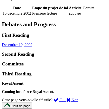
Date
Étape du projet de loi
Activité
Comité
10 décembre 2002
Première lecture
adoptée
-
Debates and Progress
First Reading
December 10, 2002
Second Reading
Committee
Third Reading
Royal Assent
:
Coming into force
:Royal Assent.
,
,
Cette page vous a-t-elle été utile?
Oui
Non
cette
cette
Haut de page
page
page