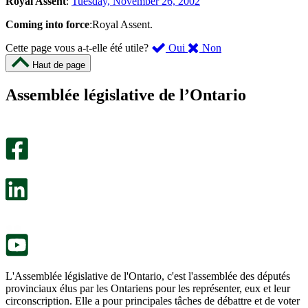
Royal Assent
:
Tuesday, November 26, 2002
Coming into force
:Royal Assent.
,
,
Cette page vous a-t-elle été utile?
Oui
Non
cette
cette
Haut de page
page
page
m’a
ne
Assemblée législative de l’Ontario
été
m’a
utile.
pas
Un
été
sondage
utile.
facultatif
Un
s’ouvre
sondage
dans
facultatif
un
s’ouvre
nouvel
dans
onglet.
un
nouvel
onglet.
L'Assemblée législative de l'Ontario, c'est l'assemblée des députés
provinciaux élus par les Ontariens pour les représenter, eux et leur
circonscription. Elle a pour principales tâches de débattre et de voter