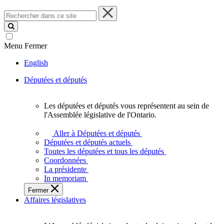
Rechercher
dans
ce
site
Menu
Fermer
English
Députées et députés
Les députées et députés vous représentent au sein de
Les
l'Assemblée législative de l'Ontario.
députées
et
Aller à Députées et députés
députés
Députées et députés actuels
vous
Toutes les députées et tous les députés
représentent
Coordonnées
au
La présidente
sein
In memoriam
de
Fermer
l'Assemblée
Affaires législatives
législative
de
l'Ontario.