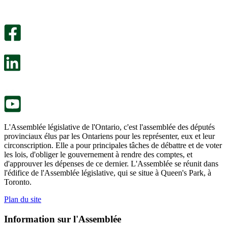
utile.
pas
Un
été
sondage
utile.
facultatif
Un
s’ouvre
sondage
dans
facultatif
un
s’ouvre
nouvel
dans
onglet.
un
nouvel
onglet.
L'Assemblée législative de l'Ontario, c'est l'assemblée des députés
provinciaux élus par les Ontariens pour les représenter, eux et leur
circonscription. Elle a pour principales tâches de débattre et de voter
les lois, d'obliger le gouvernement à rendre des comptes, et
d'approuver les dépenses de ce dernier. L'Assemblée se réunit dans
l'édifice de l'Assemblée législative, qui se situe à Queen's Park, à
Toronto.
Plan du site
Information sur l'Assemblée