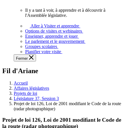
vous.
Il y a tant à voir, à apprendre et à découvrir à
Il
l'Assemblée législative.
y
a
Aller à Visiter et apprendre
tant
Options de visites et webinaires
à
Enseigner, apprendre et jouer
voir,
Le parlement et le gouvernement
à
Groupes scolaires
apprendre
Planifier votre visite
et
Fermer
à
découvrir
Fil d'Ariane
à
l'Assemblée
législative.
Accueil
Affaires législatives
Projets de loi
Législature 37, Session 3
Projet de loi 126, Loi de 2001 modifiant le Code de la route
(radar photographique)
Projet de loi 126, Loi de 2001 modifiant le Code de
la route (radar photographique)