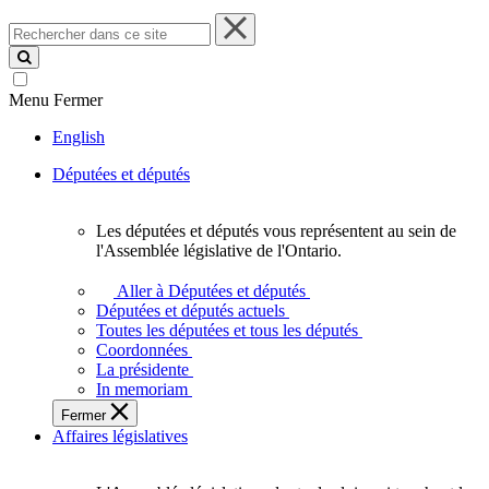
Rechercher
dans
ce
site
Menu
Fermer
English
Députées et députés
Les députées et députés vous représentent au sein de
Les
l'Assemblée législative de l'Ontario.
députées
et
Aller à Députées et députés
députés
Députées et députés actuels
vous
Toutes les députées et tous les députés
représentent
Coordonnées
au
La présidente
sein
In memoriam
de
Fermer
l'Assemblée
Affaires législatives
législative
de
l'Ontario.