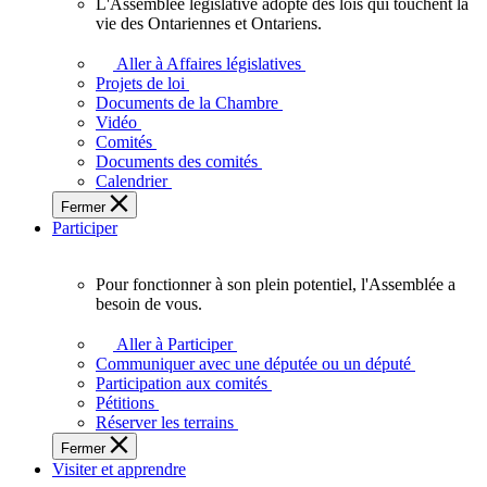
L'Assemblée législative adopte des lois qui touchent la
L'Assemblée
vie des Ontariennes et Ontariens.
législative
adopte
Aller à Affaires législatives
des
Projets de loi
lois
Documents de la Chambre
qui
Vidéo
touchent
Comités
la
Documents des comités
vie
Calendrier
des
Fermer
Ontariennes
Participer
et
Ontariens.
Pour fonctionner à son plein potentiel, l'Assemblée a
Pour
besoin de vous.
fonctionner
à
Aller à Participer
son
Communiquer avec une députée ou un député
plein
Participation aux comités
potentiel,
Pétitions
l'Assemblée
Réserver les terrains
a
Fermer
besoin
Visiter et apprendre
de