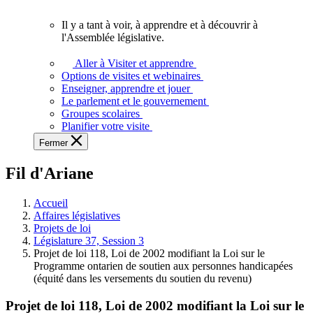
vous.
Il y a tant à voir, à apprendre et à découvrir à
Il
l'Assemblée législative.
y
a
Aller à Visiter et apprendre
tant
Options de visites et webinaires
à
Enseigner, apprendre et jouer
voir,
Le parlement et le gouvernement
à
Groupes scolaires
apprendre
Planifier votre visite
et
Fermer
à
découvrir
Fil d'Ariane
à
l'Assemblée
législative.
Accueil
Affaires législatives
Projets de loi
Législature 37, Session 3
Projet de loi 118, Loi de 2002 modifiant la Loi sur le
Programme ontarien de soutien aux personnes handicapées
(équité dans les versements du soutien du revenu)
Projet de loi 118, Loi de 2002 modifiant la Loi sur le