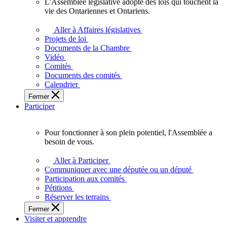
L'Assemblée législative adopte des lois qui touchent la
L'Assemblée
vie des Ontariennes et Ontariens.
législative
adopte
Aller à Affaires législatives
des
Projets de loi
lois
Documents de la Chambre
qui
Vidéo
touchent
Comités
la
Documents des comités
vie
Calendrier
des
Fermer
Ontariennes
Participer
et
Ontariens.
Pour fonctionner à son plein potentiel, l'Assemblée a
Pour
besoin de vous.
fonctionner
à
Aller à Participer
son
Communiquer avec une députée ou un député
plein
Participation aux comités
potentiel,
Pétitions
l'Assemblée
Réserver les terrains
a
Fermer
besoin
Visiter et apprendre
de