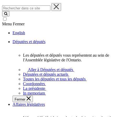
Rechercher
dans
ce
site
Menu
Fermer
English
Députées et députés
Les députées et députés vous représentent au sein de
Les
l'Assemblée législative de l'Ontario.
députées
et
Aller à Députées et députés
députés
Députées et députés actuels
vous
Toutes les députées et tous les députés
représentent
Coordonnées
au
La présidente
sein
In memoriam
de
Fermer
l'Assemblée
Affaires législatives
législative
de
l'Ontario.