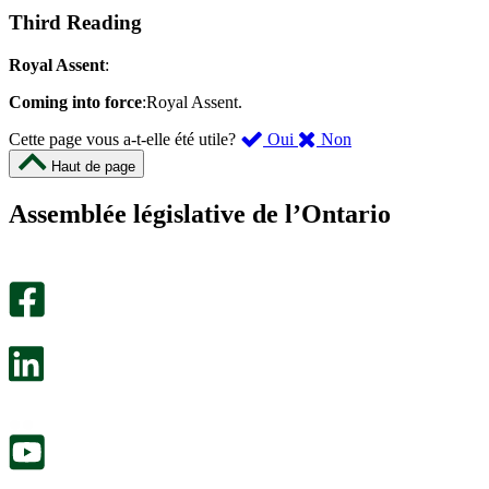
Third Reading
Royal Assent
:
Coming into force
:Royal Assent.
,
,
Cette page vous a-t-elle été utile?
Oui
Non
cette
cette
Haut de page
page
page
m’a
ne
Assemblée législative de l’Ontario
été
m’a
utile.
pas
Un
été
sondage
utile.
facultatif
Un
s’ouvre
sondage
dans
facultatif
un
s’ouvre
nouvel
dans
onglet.
un
nouvel
onglet.