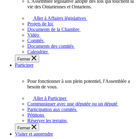
L'Assemblée législative adopte des lois qui touchent la
L'Assemblée
vie des Ontariennes et Ontariens.
législative
adopte
Aller à Affaires législatives
des
Projets de loi
lois
Documents de la Chambre
qui
Vidéo
touchent
Comités
la
Documents des comités
vie
Calendrier
des
Fermer
Ontariennes
Participer
et
Ontariens.
Pour fonctionner à son plein potentiel, l'Assemblée a
Pour
besoin de vous.
fonctionner
à
Aller à Participer
son
Communiquer avec une députée ou un député
plein
Participation aux comités
potentiel,
Pétitions
l'Assemblée
Réserver les terrains
a
Fermer
besoin
Visiter et apprendre
de