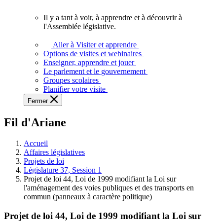
vous.
Il y a tant à voir, à apprendre et à découvrir à
Il
l'Assemblée législative.
y
a
Aller à Visiter et apprendre
tant
Options de visites et webinaires
à
Enseigner, apprendre et jouer
voir,
Le parlement et le gouvernement
à
Groupes scolaires
apprendre
Planifier votre visite
et
Fermer
à
découvrir
Fil d'Ariane
à
l'Assemblée
législative.
Accueil
Affaires législatives
Projets de loi
Législature 37, Session 1
Projet de loi 44, Loi de 1999 modifiant la Loi sur
l'aménagement des voies publiques et des transports en
commun (panneaux à caractère politique)
Projet de loi 44, Loi de 1999 modifiant la Loi sur