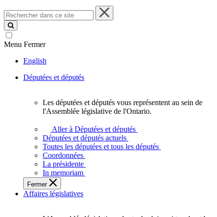
Rechercher
dans
ce
site
Menu
Fermer
English
Députées et députés
Les députées et députés vous représentent au sein de
Les
l'Assemblée législative de l'Ontario.
députées
et
Aller à Députées et députés
députés
Députées et députés actuels
vous
Toutes les députées et tous les députés
représentent
Coordonnées
au
La présidente
sein
In memoriam
de
Fermer
l'Assemblée
Affaires législatives
législative
de
l'Ontario.