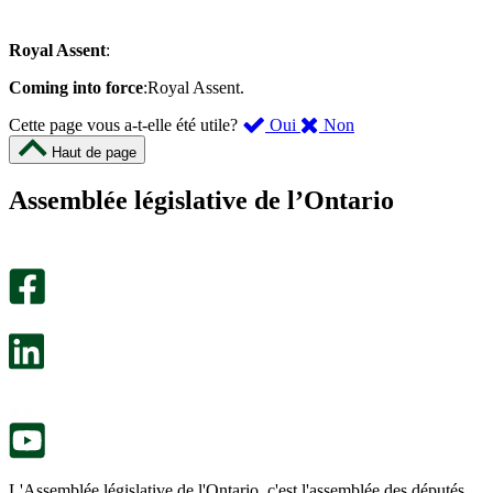
Royal Assent
:
Coming into force
:Royal Assent.
,
,
Cette page vous a-t-elle été utile?
Oui
Non
cette
cette
Haut de page
page
page
m’a
ne
Assemblée législative de l’Ontario
été
m’a
utile.
pas
Un
été
sondage
utile.
facultatif
Un
s’ouvre
sondage
dans
facultatif
un
s’ouvre
nouvel
dans
onglet.
un
nouvel
onglet.
L'Assemblée législative de l'Ontario, c'est l'assemblée des députés